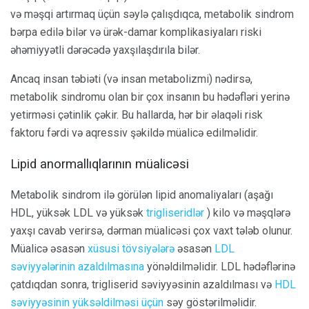
və məşqi artırmaq üçün səylə çalışdıqca, metabolik sindrom
bərpa edilə bilər və ürək-damar komplikasiyaları riski
əhəmiyyətli dərəcədə yaxşılaşdırıla bilər.
Ancaq insan təbiəti (və insan metabolizmi) nədirsə,
metabolik sindromu olan bir çox insanın bu hədəfləri yerinə
yetirməsi çətinlik çəkir. Bu hallarda, hər bir əlaqəli risk
faktoru fərdi və aqressiv şəkildə müalicə edilməlidir.
Lipid anormallıqlarının müalicəsi
Metabolik sindrom ilə görülən lipid anomaliyaları (aşağı
HDL, yüksək LDL və yüksək
trigliseridlər
) kilo və məşqlərə
yaxşı cavab verirsə, dərman müalicəsi çox vaxt tələb olunur.
Müalicə əsasən
xüsusi tövsiyələrə
əsasən
LDL
səviyyələrinin azaldılmasına
yönəldilməlidir. LDL hədəflərinə
çatdıqdan sonra, trigliserid səviyyəsinin azaldılması və
HDL
səviyyəsinin yüksəldilməsi üçün
səy göstərilməlidir.