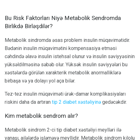
Bu Risk Faktorları Niyə Metabolik Sendromda
Birlikdə Birləşdilər?
Metabolik sindromda əsas problem insulin müqavimətidir.
Bədənin insulin müqavimətini kompensasiya etməsi
cəhdində əlavə insulin istehsal olunur və insulin səviyyəsinin
yüksəldilməsinə səbəb olur. Yüksək insulin səviyyələri bu
xəstələrdə görülən xarakterik metabolik anormalliklərə
birbaşa və ya dolayı yol aça bilər.
Tez-tez insulin müqaviməti ürək-damar komplikasiyaları
riskini daha da artıran
tip 2 diabet xəstəliyinə
gedəcəkdir.
Kim metabolik sendrom alır?
Metabolik sindrom 2-ci tip diabet xəstəliyi meylləri ilə
yanaşı, ailələrdə işləməyə meyllidir. Metabolik sindrom kilolu