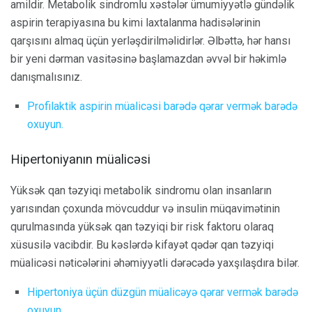
amildir. Metabolik sindromlu xəstələr ümumiyyətlə gündəlik
aspirin terapiyasına bu kimi laxtalanma hadisələrinin
qarşısını almaq üçün yerləşdirilməlidirlər. Əlbəttə, hər hansı
bir yeni dərman vasitəsinə başlamazdan əvvəl bir həkimlə
danışmalısınız.
Profilaktik aspirin müalicəsi barədə qərar vermək barədə
oxuyun.
Hipertoniyanın müalicəsi
Yüksək qan təzyiqi metabolik sindromu olan insanların
yarısından çoxunda mövcuddur və insulin müqavimətinin
qurulmasında yüksək qan təzyiqi bir risk faktoru olaraq
xüsusilə vacibdir. Bu kəslərdə kifayət qədər qan təzyiqi
müalicəsi nəticələrini əhəmiyyətli dərəcədə yaxşılaşdıra bilər.
Hipertoniya üçün düzgün müalicəyə qərar vermək barədə
oxuyun.