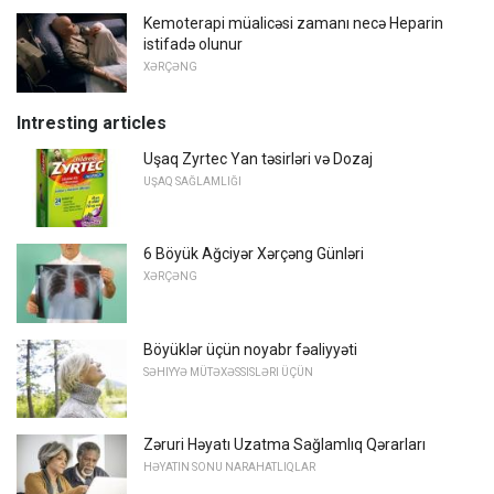
Kemoterapi müalicəsi zamanı necə Heparin
istifadə olunur
XƏRÇƏNG
Intresting articles
Uşaq Zyrtec Yan təsirləri və Dozaj
UŞAQ SAĞLAMLIĞI
6 Böyük Ağciyər Xərçəng Günləri
XƏRÇƏNG
Böyüklər üçün noyabr fəaliyyəti
SƏHIYYƏ MÜTƏXƏSSISLƏRI ÜÇÜN
Zəruri Həyatı Uzatma Sağlamlıq Qərarları
HƏYATIN SONU NARAHATLIQLAR