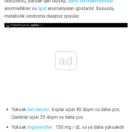
obezitesi), yüksək qan təzyiqi,
qanın laxtalanmasında
anormallikler və
lipid
anomaliyaları göstərilir. Xüsusilə,
metabolik sindroma diaqnoz qoyulur:
ad
Yüksək
bel dairəsi
: kişilər üçün 40 düym və daha çox;
Qadınlar üçün 35 düym və daha çox
Yüksək
trigliseridlər
: 150 mg / dL və ya daha yüksəkdir