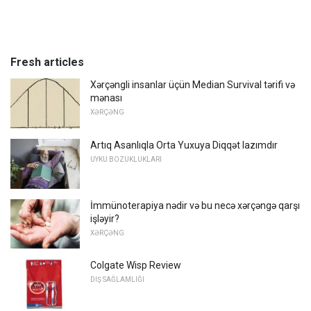
Fresh articles
Xərçəngli insanlar üçün Median Survival tərifi və
mənası
XƏRÇƏNG
Artıq Asanlıqla Orta Yuxuya Diqqət lazımdır
UYKU BOZUKLUKLARI
İmmünoterapiya nədir və bu necə xərçəngə qarşı
işləyir?
XƏRÇƏNG
Colgate Wisp Review
DIŞ SAĞLAMLIĞI