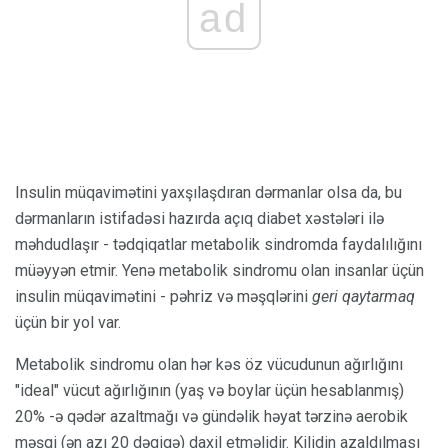
ad
Insulin müqavimətini yaxşılaşdıran dərmanlar olsa da, bu
dərmanların istifadəsi hazırda açıq diabet xəstələri ilə
məhdudlaşır - tədqiqatlar metabolik sindromda faydalılığını
müəyyən etmir. Yenə metabolik sindromu olan insanlar üçün
insulin müqavimətini - pəhriz və məşqlərini
geri qaytarmaq
üçün bir yol var.
Metabolik sindromu olan hər kəs öz vücudunun ağırlığını
"ideal" vücut ağırlığının (yaş və boylar üçün hesablanmış)
20% -ə qədər azaltmağı və gündəlik həyat tərzinə aerobik
məşqi (ən azı 20 dəqiqə) daxil etməlidir. Kilidin azaldılması