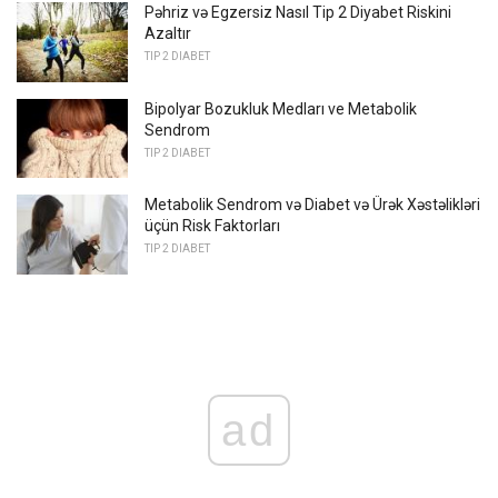
Pəhriz və Egzersiz Nasıl Tip 2 Diyabet Riskini
Azaltır
TIP 2 DIABET
Bipolyar Bozukluk Medları ve Metabolik
Sendrom
TIP 2 DIABET
Metabolik Sendrom və Diabet və Ürək Xəstəlikləri
üçün Risk Faktorları
TIP 2 DIABET
ad