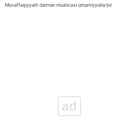
Müvəffəqiyyətli dərman müalicəsi ümumiyyətlə bir
ad