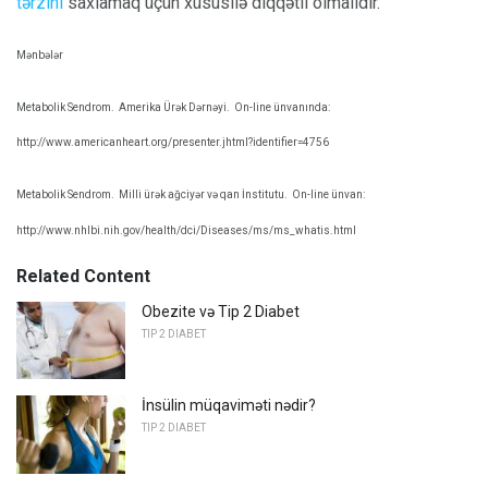
tərzini
saxlamaq üçün xüsusilə diqqətli olmalıdır.
Mənbələr
Metabolik Sendrom.
Amerika Ürək Dərnəyi.
On-line ünvanında:
http://www.americanheart.org/presenter.jhtml?identifier=4756
Metabolik Sendrom.
Milli ürək ağciyər və qan İnstitutu.
On-line ünvan:
http://www.nhlbi.nih.gov/health/dci/Diseases/ms/ms_whatis.html
Related Content
Obezite və Tip 2 Diabet
TIP 2 DIABET
İnsülin müqaviməti nədir?
TIP 2 DIABET