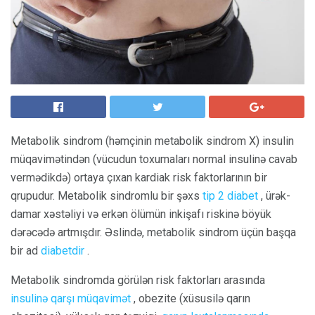
Metabolik sindrom (həmçinin metabolik sindrom X) insulin
müqavimətindən (vücudun toxumaları normal insulinə cavab
vermədikdə) ortaya çıxan kardiak risk faktorlarının bir
qrupudur. Metabolik sindromlu bir şəxs
tip 2 diabet
, ürək-
damar xəstəliyi və erkən ölümün inkişafı riskinə böyük
dərəcədə artmışdır. Əslində, metabolik sindrom üçün başqa
bir ad
diabetdir
.
Metabolik sindromda görülən risk faktorları arasında
insulinə qarşı müqavimət
, obezite (xüsusilə qarın