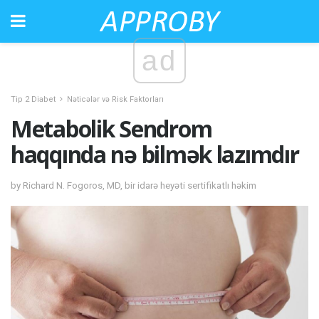
ad
Tip 2 Diabet
Nəticələr və Risk Faktorları
Metabolik Sendrom
haqqında nə bilmək lazımdır
by Richard N. Fogoros, MD, bir idarə heyəti sertifikatlı həkim