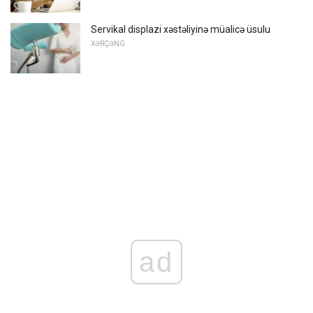
Servikal displazi xəstəliyinə müalicə üsulu
XƏRÇƏNG
ad