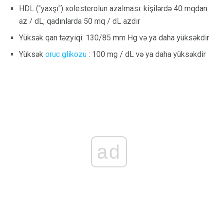
HDL ("yaxşı") xolesterolun azalması: kişilərdə 40 mqdan
az / dL; qadınlarda 50 mq / dL azdır
Yüksək qan təzyiqi: 130/85 mm Hg və ya daha yüksəkdir
Yüksək
oruc glikozu
: 100 mg / dL və ya daha yüksəkdir
ad