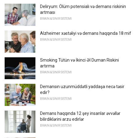
Deliryum: Ölüm potensialı və demans riskinin
artması
BRAIN & SINIR SISTEMI
Alzheimer xəstəliyi və demans haqqında 18 mif
BRAIN & SINIR SISTEMI
Smoking Tütün və İkinci Əl Duman Riskini
artırma
BRAIN & SINIR SISTEMI
Demansın uzunmüddətli yaddaşa necə təsir
edir?
BRAIN & SINIR SISTEMI
Demans haqqında 12 şey insanlar əvvəllər
bilirdiklərini arzu edirlər
BRAIN & SINIR SISTEMI