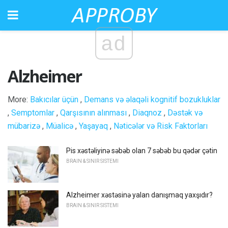
ad
Alzheimer
More:
Bakıcılar üçün
,
Demans və əlaqəli kognitif bozukluklar
,
Semptomlar
,
Qarşısının alınması
,
Diaqnoz
,
Dəstək və
mübarizə
,
Müalicə
,
Yaşayaq
,
Nəticələr və Risk Faktorları
Pis xəstəliyinə səbəb olan 7 səbəb bu qədər çətin
BRAIN & SINIR SISTEMI
Alzheimer xəstəsinə yalan danışmaq yaxşıdır?
BRAIN & SINIR SISTEMI