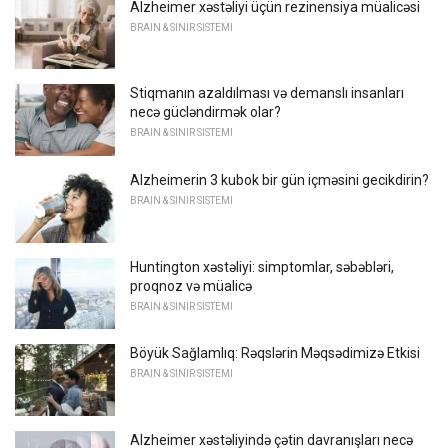
Alzheimer xəstəliyi üçün rezinensiya müalicəsi
BRAIN & SINIR SISTEMI
Stiqmanın azaldılması və demanslı insanları
necə gücləndirmək olar?
BRAIN & SINIR SISTEMI
Alzheimerin 3 kubok bir gün içməsini gecikdirin?
BRAIN & SINIR SISTEMI
Huntington xəstəliyi: simptomlar, səbəbləri,
proqnoz və müalicə
BRAIN & SINIR SISTEMI
Böyük Sağlamlıq: Rəqslərin Məqsədimizə Etkisi
BRAIN & SINIR SISTEMI
Alzheimer xəstəliyində çətin davranışları necə