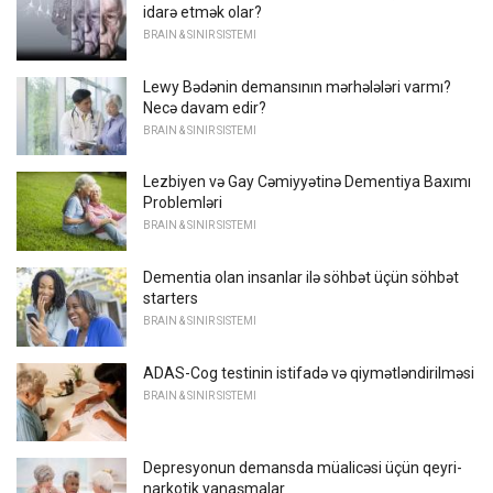
idarə etmək olar?
BRAIN & SINIR SISTEMI
Lewy Bədənin demansının mərhələləri varmı?
Necə davam edir?
BRAIN & SINIR SISTEMI
Lezbiyen və Gay Cəmiyyətinə Dementiya Baxımı
Problemləri
BRAIN & SINIR SISTEMI
Dementia olan insanlar ilə söhbət üçün söhbət
starters
BRAIN & SINIR SISTEMI
ADAS-Cog testinin istifadə və qiymətləndirilməsi
BRAIN & SINIR SISTEMI
Depresyonun demansda müalicəsi üçün qeyri-
narkotik yanaşmalar