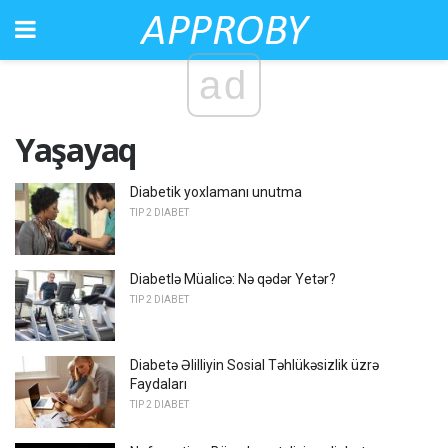
ad
Yaşayaq
Diabetik yoxlamanı unutma
TIP 2 DIABET
Diabetlə Müalicə: Nə qədər Yetər?
TIP 2 DIABET
Diabetə Əlilliyin Sosial Təhlükəsizlik üzrə
Faydaları
TIP 2 DIABET