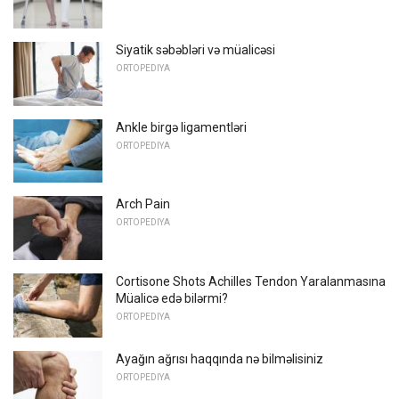
Siyatik səbəbləri və müalicəsi
ORTOPEDIYA
Ankle birgə ligamentləri
ORTOPEDIYA
Arch Pain
ORTOPEDIYA
Cortisone Shots Achilles Tendon Yaralanmasına
Müalicə edə bilərmi?
ORTOPEDIYA
Ayağın ağrısı haqqında nə bilməlisiniz
ORTOPEDIYA