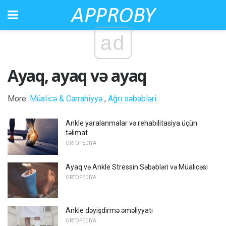
ad
Ayaq, ayaq və ayaq
More:
Müalicə & Cərrahiyyə
,
Ağrı səbəbləri
Ankle yaralanmalar və rehabilitasiya üçün
təlimat
ORTOPEDIYA
Ayaq və Ankle Stressin Səbəbləri və Müalicəsi
ORTOPEDIYA
Ankle dəyişdirmə əməliyyatı
ORTOPEDIYA