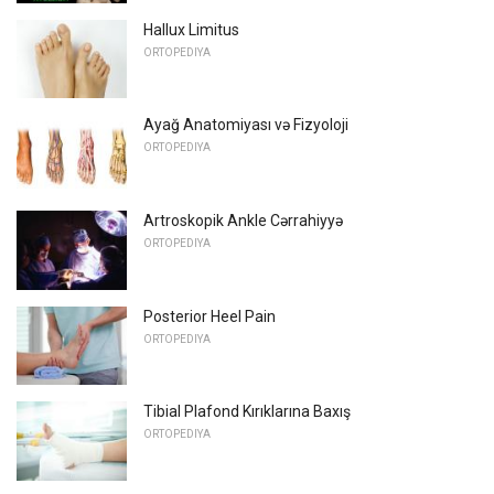
Hallux Limitus
ORTOPEDIYA
Ayağ Anatomiyası və Fizyoloji
ORTOPEDIYA
Artroskopik Ankle Cərrahiyyə
ORTOPEDIYA
Posterior Heel Pain
ORTOPEDIYA
Tibial Plafond Kırıklarına Baxış
ORTOPEDIYA