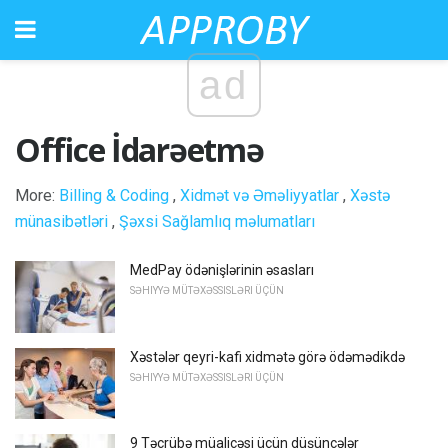
ad
Office İdarəetmə
More:
Billing & Coding
,
Xidmət və Əməliyyatlar
,
Xəstə
münasibətləri
,
Şəxsi Sağlamlıq məlumatları
MedPay ödənişlərinin əsasları
SƏHIYYƏ MÜTƏXƏSSISLƏRI ÜÇÜN
Xəstələr qeyri-kafi xidmətə görə ödəmədikdə
SƏHIYYƏ MÜTƏXƏSSISLƏRI ÜÇÜN
9 Təcrübə müalicəsi üçün düşüncələr