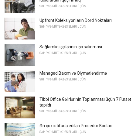
SƏHIYYƏ MÜTƏXƏSSISLƏRI ÜÇÜN
Upfront Koleksiyonların Dörd Noktaları
SƏHIYYƏ MÜTƏXƏSSISLƏRI ÜÇÜN
Sağlamlıq işçilərinin işə salınması
SƏHIYYƏ MÜTƏXƏSSISLƏRI ÜÇÜN
Managed Baxım və Qiymətləndirmə
SƏHIYYƏ MÜTƏXƏSSISLƏRI ÜÇÜN
Tibbi Office Gəlirlərinin Toplanması üçün 7 Fürsət
tapıldı
SƏHIYYƏ MÜTƏXƏSSISLƏRI ÜÇÜN
Ən çox istifadə edilən Prosedur Kodları
SƏHIYYƏ MÜTƏXƏSSISLƏRI ÜÇÜN