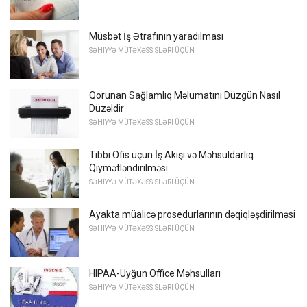
Müsbət İş Ətrafının yaradılması
SƏHIYYƏ MÜTƏXƏSSISLƏRI ÜÇÜN
Qorunan Sağlamlıq Məlumatını Düzgün Nasıl
Düzəldir
SƏHIYYƏ MÜTƏXƏSSISLƏRI ÜÇÜN
Tibbi Ofis üçün İş Akışı və Məhsuldarlıq
Qiymətləndirilməsi
SƏHIYYƏ MÜTƏXƏSSISLƏRI ÜÇÜN
Ayakta müalicə prosedurlarının dəqiqləşdirilməsi
SƏHIYYƏ MÜTƏXƏSSISLƏRI ÜÇÜN
HIPAA-Uyğun Office Məhsulları
SƏHIYYƏ MÜTƏXƏSSISLƏRI ÜÇÜN