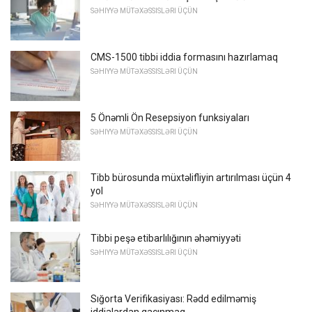
SƏHIYYƏ MÜTƏXƏSSISLƏRI ÜÇÜN
CMS-1500 tibbi iddia formasını hazırlamaq
SƏHIYYƏ MÜTƏXƏSSISLƏRI ÜÇÜN
5 Önəmli Ön Resepsiyon funksiyaları
SƏHIYYƏ MÜTƏXƏSSISLƏRI ÜÇÜN
Tibb bürosunda müxtəlifliyin artırılması üçün 4
yol
SƏHIYYƏ MÜTƏXƏSSISLƏRI ÜÇÜN
Tibbi peşə etibarlılığının əhəmiyyəti
SƏHIYYƏ MÜTƏXƏSSISLƏRI ÜÇÜN
Sığorta Verifikasiyası: Rədd edilməmiş
iddialardan qaçınmaq