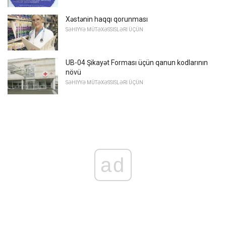
Xəstənin haqqı qorunması
SƏHIYYƏ MÜTƏXƏSSISLƏRI ÜÇÜN
UB-04 Şikayət Forması üçün qanun kodlarının
növü
SƏHIYYƏ MÜTƏXƏSSISLƏRI ÜÇÜN
ad