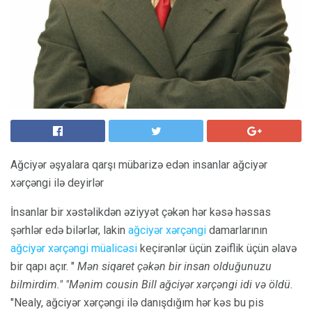
Ağciyər əşyalara qarşı mübarizə edən insanlar ağciyər
xərçəngi ilə deyirlər
İnsanlar bir xəstəlikdən əziyyət çəkən hər kəsə həssas
şərhlər edə bilərlər, lakin
ağciyər xərçəngi
damarlarının
ağciyər xərçəngi müalicəsi
keçirənlər üçün zəiflik üçün əlavə
bir qapı açır. "
Mən siqaret çəkən bir insan olduğunuzu
bilmirdim." "Mənim cousin Bill ağciyər xərçəngi idi və öldü.
"Nealy, ağciyər xərçəngi ilə danışdığım hər kəs bu pis