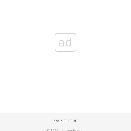
ad
BACK TO TOP
© 2026 az.approby.com