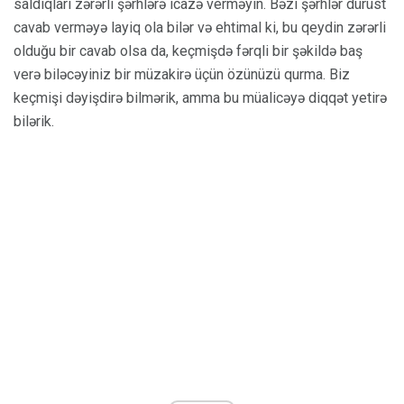
saldıqları zərərli şərhlərə icazə verməyin. Bəzi şərhlər dürüst
cavab verməyə layiq ola bilər və ehtimal ki, bu qeydin zərərli
olduğu bir cavab olsa da, keçmişdə fərqli bir şəkildə baş
verə biləcəyiniz bir müzakirə üçün özünüzü qurma. Biz
keçmişi dəyişdirə bilmərik, amma bu müalicəyə diqqət yetirə
bilərik.