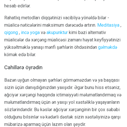
hesab edirlər.
Rahatlıq metodları diqqətinizi vacibliyə yönəldə bilər -
müalicə nəticələrini maksimum dərəcədə artırın.
Meditasiya
,
qigong
,
incə yoga
və
akupunktur
kimi bəzi alternativ
müalicələr də xərçəng müalicəsi zamanı həyat keyfiyyətinizi
yüksəltməklə yanaşı mənfi şərhlərin öhdəsindən
gəlməkdə
kömək edə bilər.
Cahillərə öyrədin
Bəzən uyğun olmayan şərhləri görməməzdən və ya başqası
sizin üçün danışdığınızdan yaxşıdır. Əgər bunu hiss etsəniz,
ağciyər xərçəngi haqqında ictimaiyyəti məlumatlandırmaq və
məlumatlandırmaq üçün ən yaxşı yol xəstəliklə yaşayanların
sözlərindəndir. Bu kəslər ağciyər xərçənginin bir çox səbəbi
olduğunu bilsinlər və kədərli dəstək sizin xəstəliyinizə qarşı
mübarizə aparmaq üçün lazım olan şeydir.