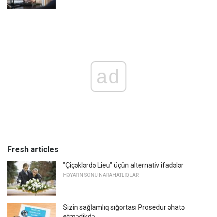
ad
Fresh articles
"Çiçəklərdə Lieu" üçün alternativ ifadələr
HƏYATIN SONU NARAHATLIQLAR
Sizin sağlamlıq sığortası Prosedur əhatə
etmədikdə