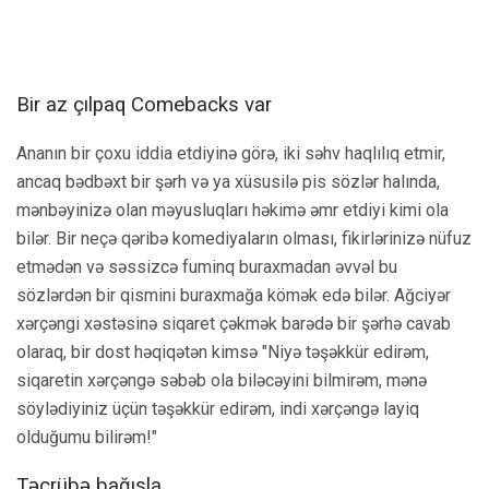
Bir az çılpaq Comebacks var
Ananın bir çoxu iddia etdiyinə görə, iki səhv haqlılıq etmir,
ancaq bədbəxt bir şərh və ya xüsusilə pis sözlər halında,
mənbəyinizə olan məyusluqları həkimə əmr etdiyi kimi ola
bilər. Bir neçə qəribə komediyaların olması, fikirlərinizə nüfuz
etmədən və səssizcə fuminq buraxmadan əvvəl bu
sözlərdən bir qismini buraxmağa kömək edə bilər. Ağciyər
xərçəngi xəstəsinə siqaret çəkmək barədə bir şərhə cavab
olaraq, bir dost həqiqətən kimsə "Niyə təşəkkür edirəm,
siqaretin xərçəngə səbəb ola biləcəyini bilmirəm, mənə
söylədiyiniz üçün təşəkkür edirəm, indi xərçəngə layiq
olduğumu bilirəm!"
Təcrübə bağışla