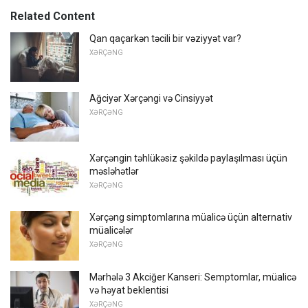
Related Content
Qan qaçarkən təcili bir vəziyyət var?
XƏRÇƏNG
Ağciyər Xərçəngi və Cinsiyyət
XƏRÇƏNG
Xərçəngin təhlükəsiz şəkildə paylaşılması üçün
məsləhətlər
XƏRÇƏNG
Xərçəng simptomlarına müalicə üçün alternativ
müalicələr
XƏRÇƏNG
Mərhələ 3 Akciğer Kanseri: Semptomlar, müalicə
və həyat beklentisi
XƏRÇƏNG