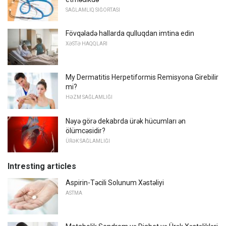
SAĞLAMLIQ SIĞORTASI
Fövqəladə hallarda qulluqdan imtina edin
XƏSTƏ HAQQLARI
My Dermatitis Herpetiformis Remisyona Girebilir
mi?
HƏZM SAĞLAMLIĞI
Nəyə görə dekabrda ürək hücumları ən
ölümcəsidir?
ÜRƏK SAĞLAMLIĞI
Intresting articles
Aspirin-Təcili Solunum Xəstəliyi
ASTMA