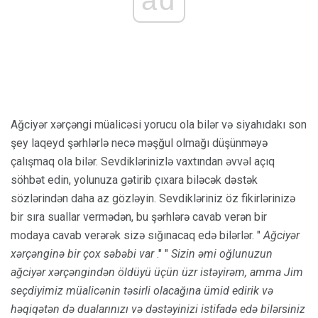
ad
Ağciyər xərçəngi müalicəsi yorucu ola bilər və siyahıdakı son
şey laqeyd şərhlərlə necə məşğul olmağı düşünməyə
çalışmaq ola bilər. Sevdiklərinizlə vaxtından əvvəl açıq
söhbət edin, yolunuza gətirib çıxara biləcək dəstək
sözlərindən daha az gözləyin. Sevdikləriniz öz fikirlərinizə
bir sıra suallar vermədən, bu şərhlərə cavab verən bir
modaya cavab verərək sizə sığınacaq edə bilərlər. "
Ağciyər
xərçənginə bir çox səbəbi var
." "
Sizin əmi oğlunuzun
ağciyər xərçəngindən öldüyü üçün üzr istəyirəm, amma Jim
seçdiyimiz müalicənin təsirli olacağına ümid edirik və
həqiqətən də dualarınızı və dəstəyinizi istifadə edə bilərsiniz