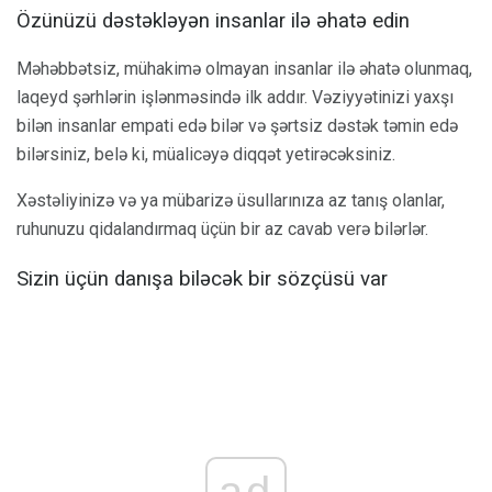
Özünüzü dəstəkləyən insanlar ilə əhatə edin
Məhəbbətsiz, mühakimə olmayan insanlar ilə əhatə olunmaq,
laqeyd şərhlərin işlənməsində ilk addır. Vəziyyətinizi yaxşı
bilən insanlar empati edə bilər və şərtsiz dəstək təmin edə
bilərsiniz, belə ki, müalicəyə diqqət yetirəcəksiniz.
Xəstəliyinizə və ya mübarizə üsullarınıza az tanış olanlar,
ruhunuzu qidalandırmaq üçün bir az cavab verə bilərlər.
Sizin üçün danışa biləcək bir sözçüsü var