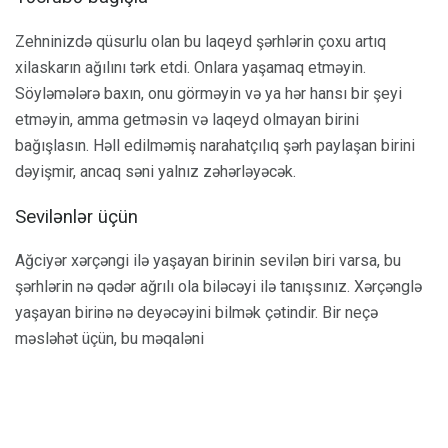
Zehninizdə qüsurlu olan bu laqeyd şərhlərin çoxu artıq
xilaskarın ağılını tərk etdi. Onlara yaşamaq etməyin.
Söyləmələrə baxın, onu görməyin və ya hər hansı bir şeyi
etməyin, amma getməsin və laqeyd olmayan birini
bağışlasın. Həll edilməmiş narahatçılıq şərh paylaşan birini
dəyişmir, ancaq səni yalnız zəhərləyəcək.
Sevilənlər üçün
Ağciyər xərçəngi ilə yaşayan birinin sevilən biri varsa, bu
şərhlərin nə qədər ağrılı ola biləcəyi ilə tanışsınız. Xərçənglə
yaşayan birinə nə deyəcəyini bilmək çətindir. Bir neçə
məsləhət üçün, bu məqaləni