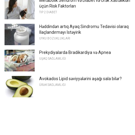
Metabolik Sendrom və Diabet və Ürək Xəstəlikləri
üçün Risk Faktorları
TIP 2 DIABET
Həddindən artıq Ayaq Sindromu Tedavisi olaraq
İlaçlandırmayı İstəyirik
UYKU BOZUKLUKLARI
Prekydiyalarda Bradikardiya və Apnea
UŞAQ SAĞLAMLIĞI
Avokados Lipid səviyyələrini aşağı sala bilər?
ÜRƏK SAĞLAMLIĞI