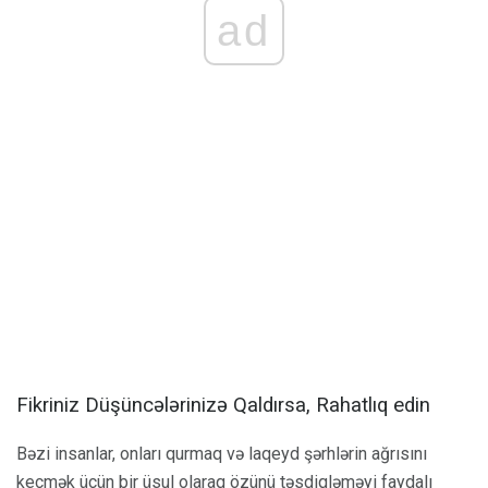
ad
Fikriniz Düşüncələrinizə Qaldırsa, Rahatlıq edin
Bəzi insanlar, onları qurmaq və laqeyd şərhlərin ağrısını
keçmək üçün bir üsul olaraq özünü təsdiqləməyi faydalı