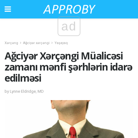
ad
Xərçəng
Ağciyər xərçəngi
Yaşayaq
Ağciyər Xərçəngi Müalicəsi
zamanı mənfi şərhlərin idarə
edilməsi
by Lynne Eldridge, MD