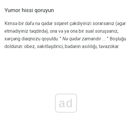
Yumor hissi qoruyun
Kimsə bir dəfə nə qədər siqaret çəkdiyinizi sorarsanız (əgər
etmədiyiniz təqdirdə), ona və ya ona bir sual soruşsanız,
xərçəng diaqnozu qoyuldu. "
Nə qədər zamandır ...
" Boşluğu
doldurun: obez, sakitləşdirici, bədənin asılılığı, təvazökar.
ad