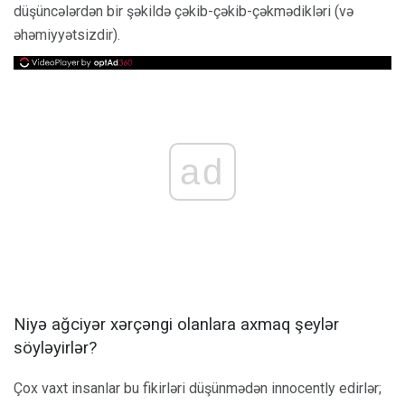
düşüncələrdən bir şəkildə çəkib-çəkib-çəkmədikləri (və
əhəmiyyətsizdir).
ad
Niyə ağciyər xərçəngi olanlara axmaq şeylər
söyləyirlər?
Çox vaxt insanlar bu fikirləri düşünmədən innocently edirlər;