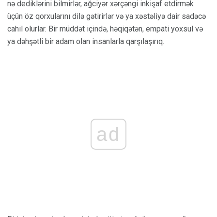
nə dediklərini bilmirlər, ağciyər xərçəngi inkişaf etdirmək
üçün öz qorxularını dilə gətirirlər və ya xəstəliyə dair sadəcə
cahil olurlar. Bir müddət içində, həqiqətən, empati yoxsul və
ya dəhşətli bir adam olan insanlarla qarşılaşırıq.
ad