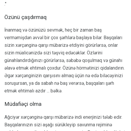
."
Özünü çaşdırmaq
İnanmaq və özünüzü sevmək, heç bir zaman baş
verməmişdən əvvəl bir çox şərhlərə başlaya bilər. Başqaları
sizin xərçənginə qarşı mübarizə etdiyini görürlərsə, onlar
sizin müalicənizdə sizi təşviq edəcəklər. Özlərini
günahlandırdığınızı görürlərsə, səbəbə qoşulmaq və günahı
əlavə etmək ehtimalı çoxdur. Özünə hörmətinizi qidalandırın.
Əgər xərçənginizin qarşısını almaq üçün nə edə biləcəyinizi
soruşursan, ya da sabah nə baş verərsə, başqaları şərh
etmək ehtimalı azdır ... bəlkə.
Müdafiəçi olma
Ağciyər xərçənginə qarşı mübarizə indi enerjinizi tələb edir.
Başqalarınızın sizi aşağı sürükleyip savunma rejiminə