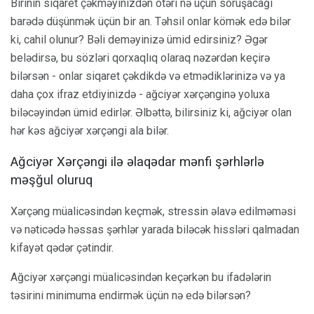
Birinin siqaret çəkməyinizdən ötəri nə üçün soruşacağı
barədə düşünmək üçün bir an. Təhsil onlar kömək edə bilər
ki, cahil olunur? Bəli deməyinizə ümid edirsiniz? Əgər
belədirsə, bu sözləri qorxaqlıq olaraq nəzərdən keçirə
bilərsən - onlar siqaret çəkdikdə və etmədiklərinizə və ya
daha çox ifraz etdiyinizdə - ağciyər xərçənginə yoluxa
biləcəyindən ümid edirlər. Əlbəttə, bilirsiniz ki, ağciyər olan
hər kəs ağciyər xərçəngi ala bilər.
Ağciyər Xərçəngi ilə əlaqədar mənfi şərhlərlə
məşğul oluruq
Xərçəng müalicəsindən keçmək, stressin əlavə edilməməsi
və nəticədə həssas şərhlər yarada biləcək hissləri qalmadan
kifayət qədər çətindir.
Ağciyər xərçəngi müalicəsindən keçərkən bu ifadələrin
təsirini minimuma endirmək üçün nə edə bilərsən?