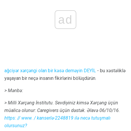
ad
ağciyər xərçəngi olan bir kəsə deməyin DEYİL
- bu xəstəliklə
yaşayan bir neçə insanın fikirlərini bölüşdürün.
> Mənbə:
> Milli Xərçəng İnstitutu.
Sevdiyiniz kimsə Xərçəng üçün
müalicə olunur: Caregivers üçün dəstək.
Əlavə 06/10/16.
https: // www.
/ kanserlə-2248819 ilə necə tutuşmalı
olursunuz?