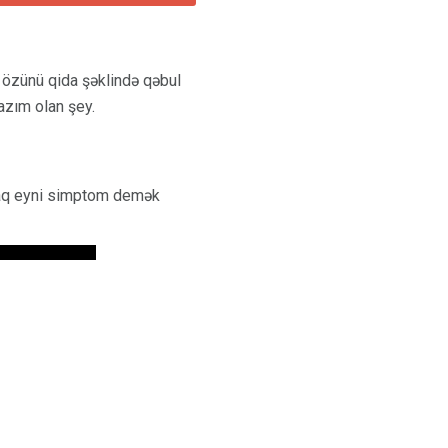
n özünü qida şəklində qəbul
azım olan şey.
acaq eyni simptom demək