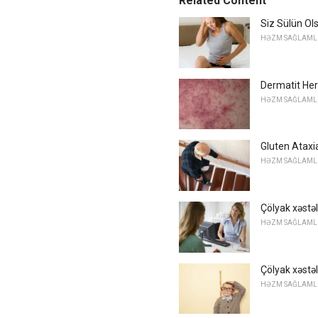
Related Content
Siz Sülün Ol
HƏZM SAĞLAMLI
Dermatit Herp
HƏZM SAĞLAMLI
Gluten Ataxi
HƏZM SAĞLAMLI
Çölyak xəstəli
HƏZM SAĞLAMLI
Çölyak xəstəl
HƏZM SAĞLAMLI