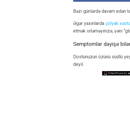
Bəzi günlərdə davam edən t
Əgər yaxınlarda
çölyak xəstə
etmək istəməyinizə, yəni "gl
Semptomlar dəyişə bilə
Dostunuzun özünü südlü yeyə
deyil.