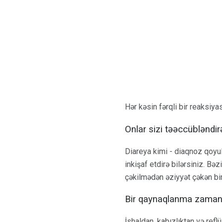
Hər kəsin fərqli bir reaksiyas
Onlar sizi təəccübləndirə
Diareya kimi - diaqnoz qoyu
inkişaf etdirə bilərsiniz. Bə
çəkilmədən əziyyət çəkən bir
Bir qaynaqlanma zaman
İshaldan, kabızlıktan və ref