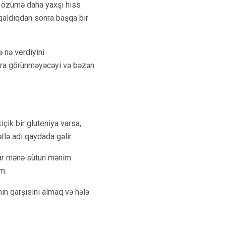
n özümə daha yaxşı hiss
qaldıqdan sonra başqa bir
 nə verdiyini
sonra görünməyəcəyi və bəzən
içik bir gluteniya varsa,
lə adi qaydada gəlir.
nlar mənə sütun mənim
m.
in qarşısını almaq və hələ