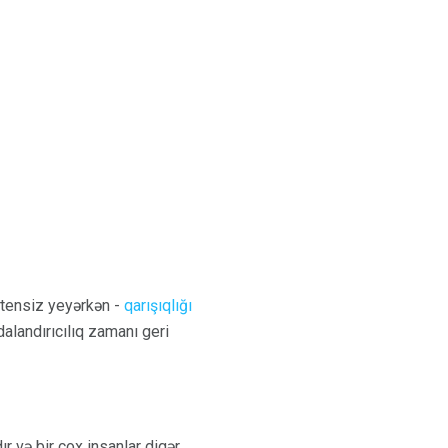
utensiz yeyərkən -
qarışıqlığı
dalandırıcılıq zamanı geri
r və bir çox insanlar digər