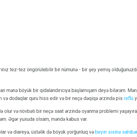
nız tez-tez öngörülebilir bir nümunə - bir şey yemiş olduğunuzda
.
 mənə böyük bir qidalandırıcıya başlamışam deyə bilərəm. Mən y
və dodaqlar quru hiss edir və bir neçə dəqiqə ərzində pis
reflü
y
ndə olur və növbəti bir neçə saat ərzində oyanma problemi yaşayı
rəm. Əgər yuxuda olsam, məndə kabus var.
lar və diareyə, üstəlik də böyük yorğunluq və
beyin sisinə sahib