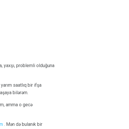
, yaxşı, problemli olduğuna
arım saatlıq bir ifşa
aşaya bilərəm.
ram, amma o gecə
əm
. Mən də bulanık bir