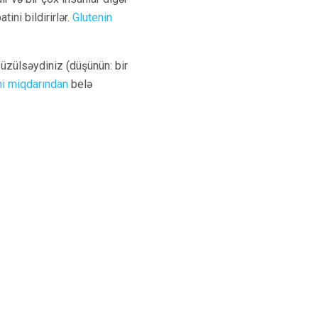
tini bildirirlər.
Glutenin
üzülsəydiniz (düşünün: bir
ni miqdarından
belə