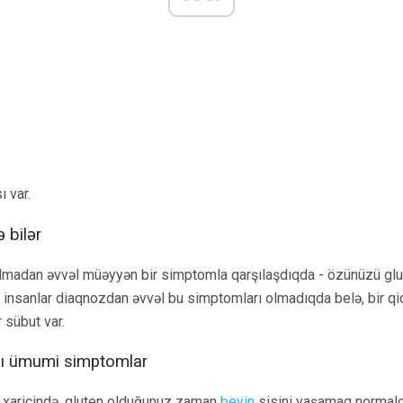
ı var.
 bilər
lmadan əvvəl müəyyən bir simptomla qarşılaşdıqda - özünüzü gl
zi insanlar diaqnozdan əvvəl bu simptomları olmadıqda belə, bir qi
 sübut var.
ı ümumi simptomlar
lü xaricində, gluten olduğunuz zaman
beyin
sisini yaşamaq normaldı