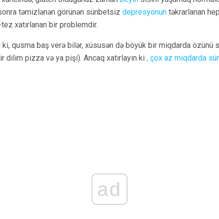
sonra təmizlənən görünən sünbetsiz
depresyonun
təkrarlanan hepa
tez xatırlanan bir problemdir.
ki, qusma baş verə bilər, xüsusən də böyük bir miqdarda özünü s
r dilim pizza və ya pişi). Ancaq xatırlayın ki
, çox az miqdarda sü
ad