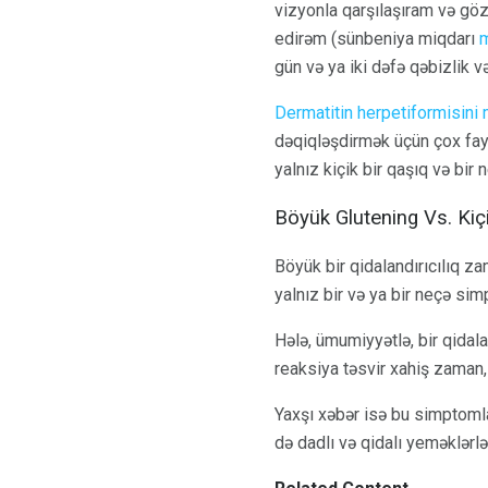
vizyonla qarşılaşıram və gö
edirəm (sünbeniya miqdarı
m
gün və ya iki dəfə qəbizlik 
Dermatitin herpetiformisin
dəqiqləşdirmək üçün çox fayd
yalnız kiçik bir qaşıq və bi
Böyük Glutening Vs. Kiç
Böyük bir qidalandırıcılıq za
yalnız bir və ya bir neçə si
Hələ, ümumiyyətlə, bir qidal
reaksiya təsvir xahiş zaman,
Yaxşı xəbər isə bu simptomla
də dadlı və qidalı yeməklər