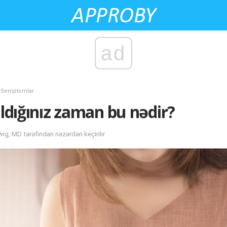
ad
Semptomlar
ıldığınız zaman bu nədir?
g, MD tərəfindən nəzərdən keçirilir