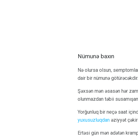
Nümunə baxın
Nə olursa olsun, semptomları
dair bir nümunə götürəcəkdir
Şəxsən mən əsasən hər zaman
olunmazdan təbii susamışam 
Yorğunluq bir neçə saat içi
yuxusuzluqdan
əziyyət çəki
Ertəsi gün mən adətən kramp