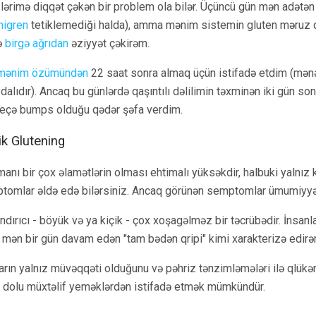
zlərimə diqqət çəkən bir problem ola bilər. Üçüncü gün mən adətə
igren
tetiklemediği halda), amma mənim sistemin gluten məruz 
və
birgə ağrıdan
əziyyət çəkirəm.
i mənim özümündən
22 saat sonra almaq üçün istifadə etdim (mənə
alıdır). Ancaq bu günlərdə qaşıntılı dəlilimin təxminən iki gün 
r neçə bumps olduğu qədər şəfa verdim.
ik Glutening
manı bir çox əlamətlərin olması ehtimalı yüksəkdir, halbuki yalnız k
mptomlar əldə edə bilərsiniz. Ancaq görünən semptomlar ümumiyyət
andırıcı - böyük və ya kiçik - çox xoşagəlməz bir təcrübədir. İnsa
 mən bir gün davam edən "tam bədən qripi" kimi xarakterizə edirə
rın yalnız müvəqqəti olduğunu və pəhriz tənzimləmələri ilə qlükən
lə dolu müxtəlif yeməklərdən istifadə etmək mümkündür.