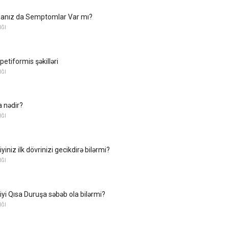
sanız da Semptomlar Var mı?
ĞI
etiformis şəkilləri
ĞI
a nədir?
ĞI
yiniz ilk dövrinizi gecikdirə bilərmi?
ĞI
iyi Qısa Duruşa səbəb ola bilərmi?
ĞI