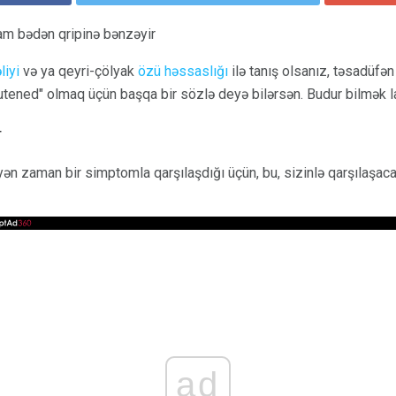
am bədən qripinə bənzəyir
liyi
və ya qeyri-çölyak
özü həssaslığı
ilə tanış olsanız, təsadüfə
utened" olmaq üçün başqa bir sözlə deyə bilərsən. Budur bilmək l
r
n zaman bir simptomla qarşılaşdığı üçün, bu, sizinlə qarşılaş
ad