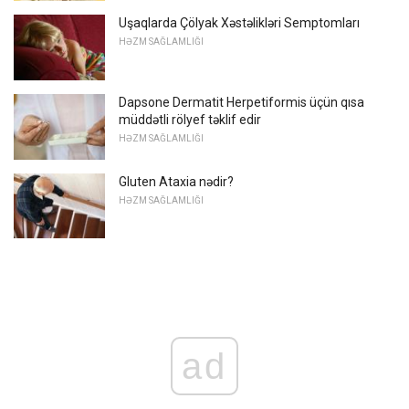
Uşaqlarda Çölyak Xəstəlikləri Semptomları
HƏZM SAĞLAMLIĞI
Dapsone Dermatit Herpetiformis üçün qısa
müddətli rölyef təklif edir
HƏZM SAĞLAMLIĞI
Gluten Ataxia nədir?
HƏZM SAĞLAMLIĞI
ad