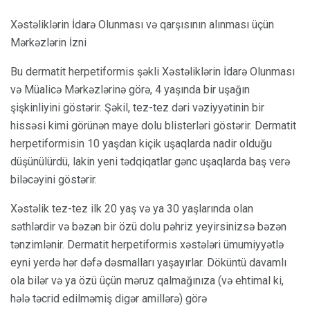
Xəstəliklərin İdarə Olunması və qarşısının alınması üçün
Mərkəzlərin İzni
Bu dermatit herpetiformis şəkli Xəstəliklərin İdarə Olunması
və Müalicə Mərkəzlərinə görə, 4 yaşında bir uşağın
şişkinliyini göstərir. Şəkil, tez-tez dəri vəziyyətinin bir
hissəsi kimi görünən maye dolu blisterləri göstərir. Dermatit
herpetiformisin 10 yaşdan kiçik uşaqlarda nadir olduğu
düşünülürdü, lakin yeni tədqiqatlar gənc uşaqlarda baş verə
biləcəyini göstərir.
Xəstəlik tez-tez ilk 20 yaş və ya 30 yaşlarında olan
səthlərdir və bəzən bir özü dolu pəhriz yeyirsinizsə bəzən
tənzimlənir. Dermatit herpetiformis xəstələri ümumiyyətlə
eyni yerdə hər dəfə dəsmalları yaşayırlar. Döküntü davamlı
ola bilər və ya özü üçün məruz qalmağınıza (və ehtimal ki,
hələ təcrid edilməmiş digər amillərə) görə