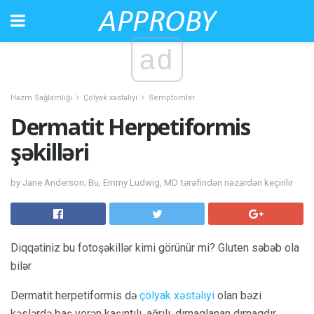
ad
Həzm Sağlamlığı
Çölyak xəstəliyi
Semptomlar
Dermatit Herpetiformis
şəkilləri
by Jane Anderson; Bu, Emmy Ludwig, MD tərəfindən nəzərdən keçirilir
Diqqətiniz bu fotoşəkillər kimi görünür mi? Gluten səbəb ola
bilər
Dermatit herpetiformis də
çölyak xəstəliyi
olan bəzi
kəslərdə baş verən kaşıntılı, ağrılı, dırnaqlanan dırnaqdır.