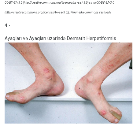
CC-BY-SA-3.0 (http://creativecommons.org/licenses/by -sa / 3.0) və ya CC-BY-SA-3.0
(http://creativecommons.org/licenses/by-sa/3.0)], Wikimedia Commons vasitəsilə
4 -
Ayaqları və Ayaqları üzərində Dermatit Herpetiformis