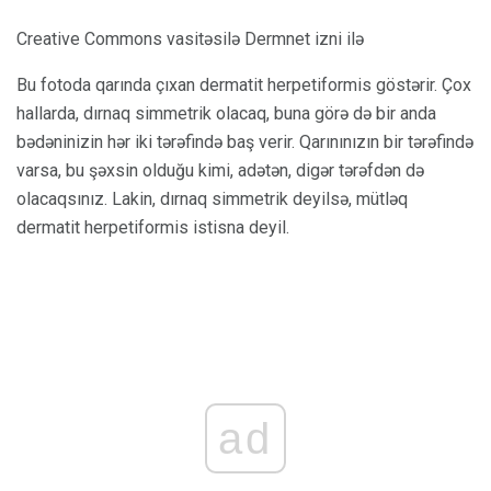
Creative Commons vasitəsilə Dermnet izni ilə
Bu fotoda qarında çıxan dermatit herpetiformis göstərir. Çox
hallarda, dırnaq simmetrik olacaq, buna görə də bir anda
bədəninizin hər iki tərəfində baş verir. Qarınınızın bir tərəfində
varsa, bu şəxsin olduğu kimi, adətən, digər tərəfdən də
olacaqsınız. Lakin, dırnaq simmetrik deyilsə, mütləq
dermatit herpetiformis istisna deyil.
ad