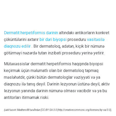
Dermatit herpetiformis dərinin
altındakı antikorların konkret
çöküntülərini axtarır
bir dəri biyopsi
proseduru
vasitəsilə
diaqnozu edilir
. Bir dermatoloq, adətən, kiçik bir nümunə
götürməyi nəzərdə tutan inzibati proseduru yerinə yetirir.
Mütəxəssislər dermatit herpetiformis haqqında biyopsi
keçirmək üçün məlumatlı olan bir dermatoloq tapmaq
məsləhətdir, çünki bütün dermatologlar vəziyyəti və ya
diaqnozu ilə tanış deyil. Dərinin lezyonun üstünə deyil, aktiv
lezyonun yanında dərinin nümunə olması vacibdir və ya bu
antitorları itirməmək riski.
Şəkil təsviri: Madhero88 tərəfindən [CC-BY-SA-3.0 (http://creativecommons.org/licenses/by-sa/3.0),