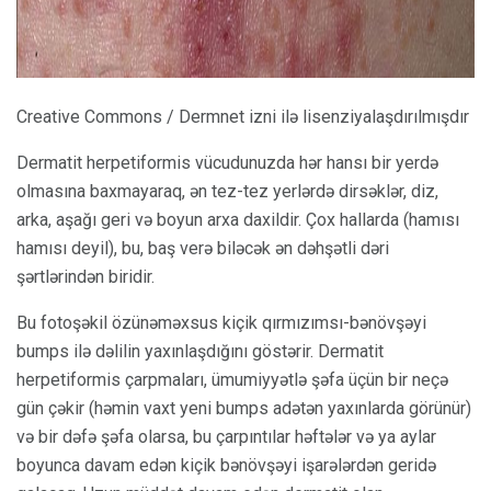
Creative Commons / Dermnet izni ilə lisenziyalaşdırılmışdır
Dermatit herpetiformis vücudunuzda hər hansı bir yerdə
olmasına baxmayaraq, ən tez-tez yerlərdə dirsəklər, diz,
arka, aşağı geri və boyun arxa daxildir. Çox hallarda (hamısı
hamısı deyil), bu, baş verə biləcək ən dəhşətli dəri
şərtlərindən biridir.
Bu fotoşəkil özünəməxsus kiçik qırmızımsı-bənövşəyi
bumps ilə dəlilin yaxınlaşdığını göstərir. Dermatit
herpetiformis çarpmaları, ümumiyyətlə şəfa üçün bir neçə
gün çəkir (həmin vaxt yeni bumps adətən yaxınlarda görünür)
və bir dəfə şəfa olarsa, bu çarpıntılar həftələr və ya aylar
boyunca davam edən kiçik bənövşəyi işarələrdən geridə