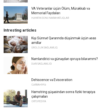
VA Veteranlar üçün Ölüm, Mürəkkəb və
Memorial Faydaları
HƏYATIN SONU NARAHATLIQLAR
Intresting articles
Kişi Sünnət Qərarında düşünmək üçün əsas
amillər
ÜROLOJIK SAĞLAMLIQ
Nəmləndirici və günəşdən qoruya bilərəmmi?
DƏRI SAĞLAMLIĞI
Dehiscence və Evisceration
CƏRRAHIYYƏ
Hamstring şüşəsindən sonra fiziki terapiya
çalışmaları
ORTOPEDIYA