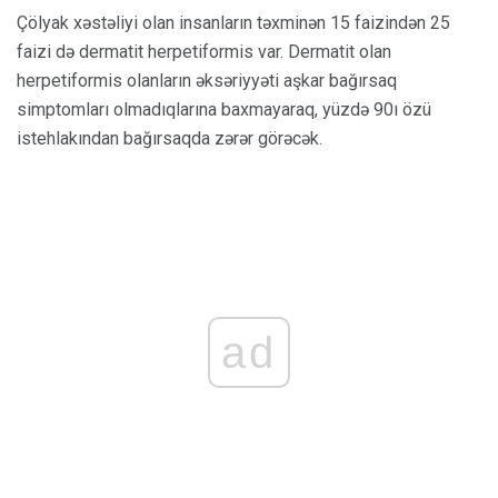
Çölyak xəstəliyi olan insanların təxminən 15 faizindən 25
faizi də dermatit herpetiformis var. Dermatit olan
herpetiformis olanların əksəriyyəti aşkar bağırsaq
simptomları olmadıqlarına baxmayaraq, yüzdə 90ı özü
istehlakından bağırsaqda zərər görəcək.
ad