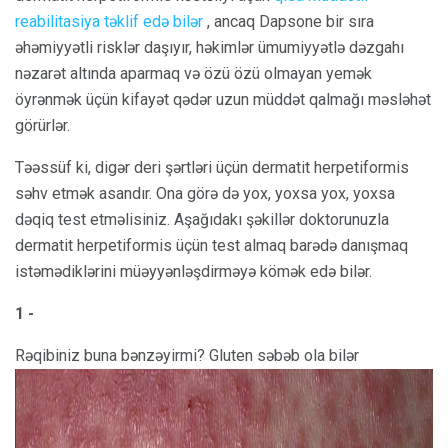
reabilitasiya təklif edə bilər
, ancaq Dapsone bir sıra
əhəmiyyətli risklər daşıyır, həkimlər ümumiyyətlə dəzgahı
nəzarət altında aparmaq və özü özü olmayan yemək
öyrənmək üçün kifayət qədər uzun müddət qalmağı məsləhət
görürlər.
Təəssüf ki, digər deri şərtləri üçün dermatit herpetiformis
səhv etmək asandır. Ona görə də yox, yoxsa yox, yoxsa
dəqiq test etməlisiniz. Aşağıdakı şəkillər doktorunuzla
dermatit herpetiformis üçün test almaq barədə danışmaq
istəmədiklərini müəyyənləşdirməyə kömək edə bilər.
1 -
Rəqibiniz buna bənzəyirmi? Gluten səbəb ola bilər