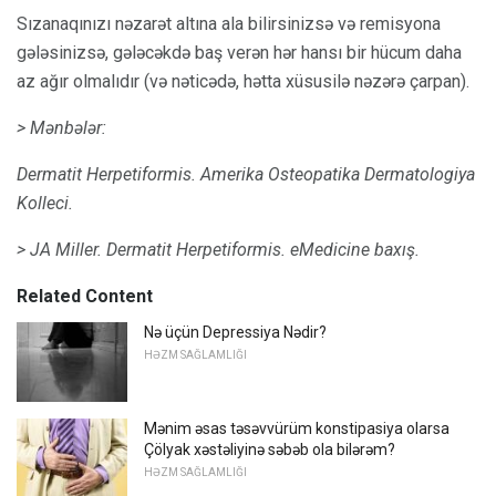
Sızanaqınızı nəzarət altına ala bilirsinizsə və remisyona
gələsinizsə, gələcəkdə baş verən hər hansı bir hücum daha
az ağır olmalıdır (və nəticədə, hətta xüsusilə nəzərə çarpan).
> Mənbələr:
Dermatit Herpetiformis.
Amerika Osteopatika Dermatologiya
Kolleci.
> JA Miller.
Dermatit Herpetiformis.
eMedicine baxış.
Related Content
Nə üçün Depressiya Nədir?
HƏZM SAĞLAMLIĞI
Mənim əsas təsəvvürüm konstipasiya olarsa
Çölyak xəstəliyinə səbəb ola bilərəm?
HƏZM SAĞLAMLIĞI