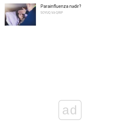
Parainfluenza nədir?
SOYUQ VƏ QRIP
ad