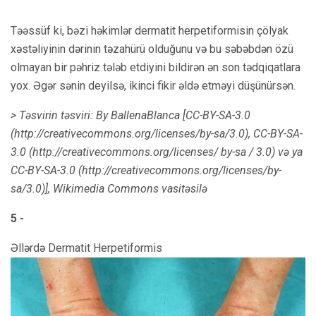
Təəssüf ki, bəzi həkimlər dermatit herpetiformisin çölyak
xəstəliyinin dərinin təzahürü olduğunu və bu səbəbdən özü
olmayan bir pəhriz tələb etdiyini bildirən ən son tədqiqatlara
yox. Əgər sənin deyilsə, ikinci fikir əldə etməyi düşünürsən.
>
Təsvirin təsviri: By BallenaBlanca [CC-BY-SA-3.0
(http://creativecommons.org/licenses/by-sa/3.0), CC-BY-SA-
3.0 (http://creativecommons.org/licenses/ by-sa / 3.0) və ya
CC-BY-SA-3.0 (http://creativecommons.org/licenses/by-
sa/3.0)], Wikimedia Commons vasitəsilə
5 -
Əllərdə Dermatit Herpetiformis