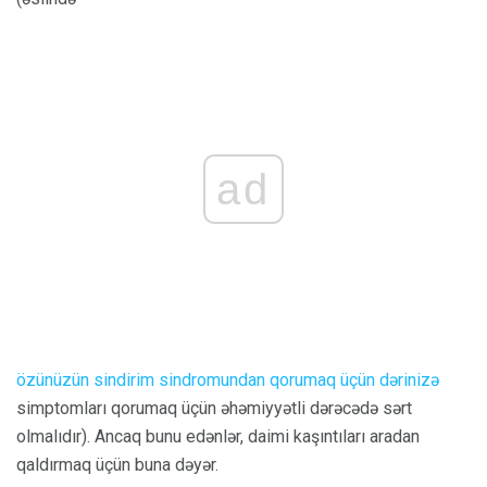
ad
özünüzün sindirim sindromundan qorumaq üçün dərinizə
simptomları qorumaq üçün əhəmiyyətli dərəcədə sərt
olmalıdır). Ancaq bunu edənlər, daimi kaşıntıları aradan
qaldırmaq üçün buna dəyər.