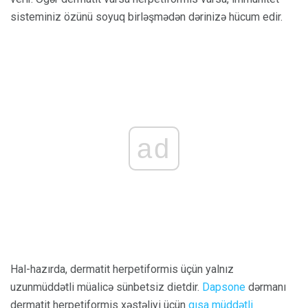
sisteminiz özünü soyuq birləşmədən dərinizə hücum edir.
ad
Hal-hazırda, dermatit herpetiformis üçün yalnız
uzunmüddətli müalicə sünbetsiz dietdir.
Dapsone
dərmanı
dermatit herpetiformis xəstəliyi üçün
qısa müddətli