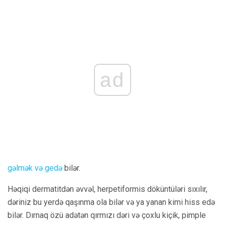
ad
gəlmək və gedə
bilər.
Həqiqi dermatitdən əvvəl, herpetiformis döküntüləri sıxılır,
dəriniz bu yerdə qaşınma ola bilər və ya yanan kimi hiss edə
bilər. Dırnaq özü adətən qırmızı dəri və çoxlu kiçik, pimple