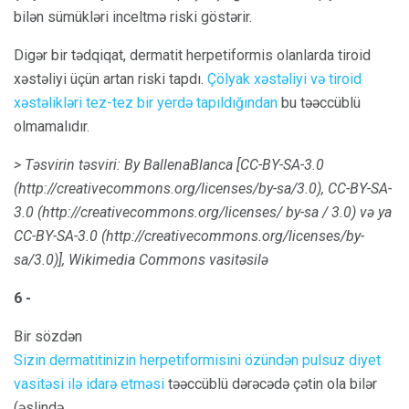
bilən sümükləri inceltmə riski göstərir.
Digər bir tədqiqat, dermatit herpetiformis olanlarda tiroid
xəstəliyi üçün artan riski tapdı.
Çölyak xəstəliyi və tiroid
xəstəlikləri tez-tez bir yerdə tapıldığından
bu təəccüblü
olmamalıdır.
>
Təsvirin təsviri: By BallenaBlanca [CC-BY-SA-3.0
(http://creativecommons.org/licenses/by-sa/3.0), CC-BY-SA-
3.0 (http://creativecommons.org/licenses/ by-sa / 3.0) və ya
CC-BY-SA-3.0 (http://creativecommons.org/licenses/by-
sa/3.0)], Wikimedia Commons vasitəsilə
6 -
Bir sözdən
Sizin dermatitinizin herpetiformisini özündən pulsuz diyet
vasitəsi ilə idarə etməsi
təəccüblü dərəcədə çətin ola bilər
(əslində