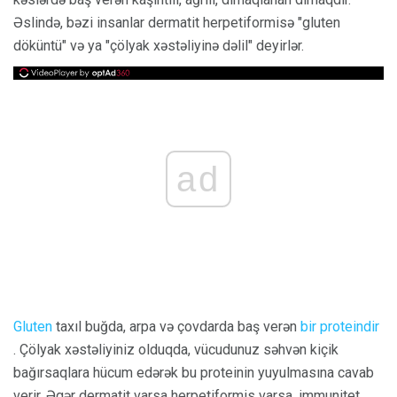
Əslində, bəzi insanlar dermatit herpetiformisə "gluten
döküntü" və ya "çölyak xəstəliyinə dəlil" deyirlər.
ad
Gluten
taxıl buğda, arpa və çovdarda baş verən
bir proteindir
. Çölyak xəstəliyiniz olduqda, vücudunuz səhvən kiçik
bağırsaqlara hücum edərək bu proteinin yuyulmasına cavab
verir. Əgər dermatit varsa herpetiformis varsa, immunitet