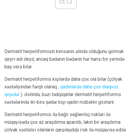
Dermatit herpetiformisin kimsənin əlində olduğunu görmək
qeyri-adi deyil, ancaq bədənin bədənin hər hansı bir yerində
baş verə bilər.
Dermatit herpetiformis kişilərdə daha çox ola bilər (çölyak
xəstəliyindən fərqli olaraq
, qadınlarda daha çox diaqnoz
qoyulur
). Əslində, bəzi tədqiqatlar dermatit herpetiformis
xəstələrində iki-birə qədər kişi-qadın nisbətini göstərir.
Dermatit herpetiformis ilə bağlı sağlamlıq riskləri ilə
müqayisədə çox az araşdırma aparıldı, lakin bir araşdırma
çölyak xəstəliyi olanların qarşılaşdığı risk ilə müqayisə edilə