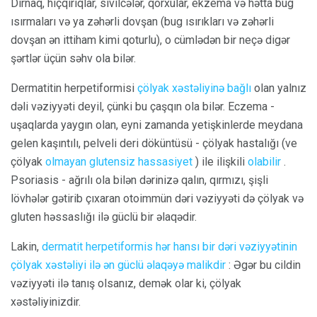
Dırnaq, hıçqırıqlar, sivilcələr, qorxular, ekzema və hətta bug
ısırmaları və ya zəhərli dovşan (bug ısırıkları və zəhərli
dovşan ən ittiham kimi qoturlu), o cümlədən bir neçə digər
şərtlər üçün səhv ola bilər.
Dermatitin herpetiformisi
çölyak xəstəliyinə bağlı
olan yalnız
dəli vəziyyəti deyil, çünki bu çaşqın ola bilər. Eczema -
uşaqlarda yaygın olan, eyni zamanda yetişkinlerde meydana
gelen kaşıntılı, pelveli deri döküntüsü - çölyak hastalığı (ve
çölyak
olmayan glutensiz hassasiyet
) ile ilişkili
olabilir
.
Psoriasis - ağrılı ola bilən dərinizə qalın, qırmızı, şişli
lövhələr gətirib çıxaran otoimmün dəri vəziyyəti də çölyak və
gluten həssaslığı ilə güclü bir əlaqədir.
Lakin,
dermatit herpetiformis hər hansı bir dəri vəziyyətinin
çölyak xəstəliyi ilə ən güclü əlaqəyə malikdir
: Əgər bu cildin
vəziyyəti ilə tanış olsanız, demək olar ki, çölyak
xəstəliyinizdir.