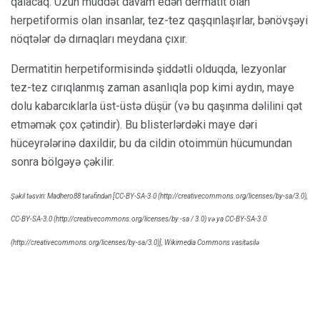
qalacaq. Uzun müddət davam edən dermatit olan
herpetiformis olan insanlar, tez-tez qaşqınlaşırlar, bənövşəyi
nöqtələr də dırnaqları meydana çıxır.
Dermatitin herpetiformisində şiddətli olduqda, lezyonlar
tez-tez cırıqlanmış zaman asanlıqla pop kimi aydın, maye
dolu kabarcıklarla üst-üstə düşür (və bu qaşınma dəlilini qət
etməmək çox çətindir). Bu blisterlərdəki maye dəri
hüceyrələrinə daxildir, bu da cildin otoimmün hücumundan
sonra bölgəyə çəkilir.
Şəkil təsviri: Madhero88 tərəfindən [CC-BY-SA-3.0 (http://creativecommons.org/licenses/by-sa/3.0),
CC-BY-SA-3.0 (http://creativecommons.org/licenses/by -sa / 3.0) və ya CC-BY-SA-3.0
(http://creativecommons.org/licenses/by-sa/3.0)], Wikimedia Commons vasitəsilə