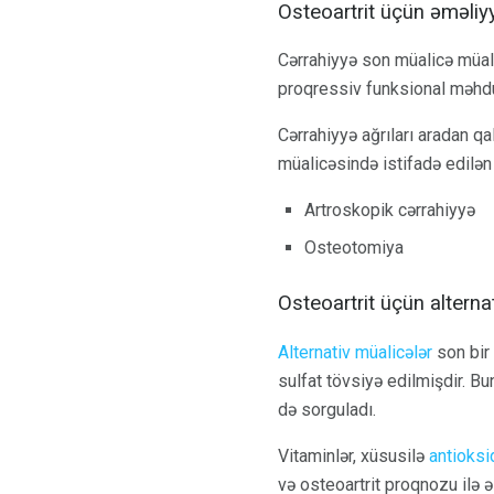
Osteoartrit üçün əməliy
Cərrahiyyə son müalicə müali
proqressiv funksional məhdud
Cərrahiyyə ağrıları aradan qal
müalicəsində istifadə edilən
Artroskopik cərrahiyyə
Osteotomiya
Osteoartrit üçün alterna
Alternativ müalicələr
son bir 
sulfat tövsiyə edilmişdir. Bun
də sorguladı.
Vitaminlər, xüsusilə
antioksi
və osteoartrit proqnozu ilə əl