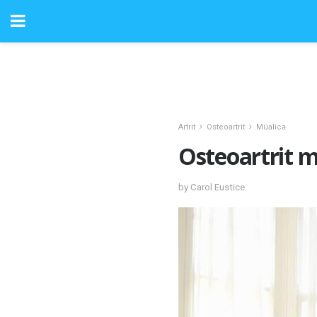
Artrit
Osteoartrit
Müalicə
Osteoartrit m
by Carol Eustice