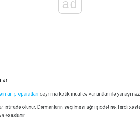
ad
lar
ərman preparatları
qeyri-narkotik müalicə variantları ilə yanaşı nəz
 istifadə olunur. Dərmanların seçilməsi ağrı şiddətinə, fərdi xəstə
yə əsaslanır.