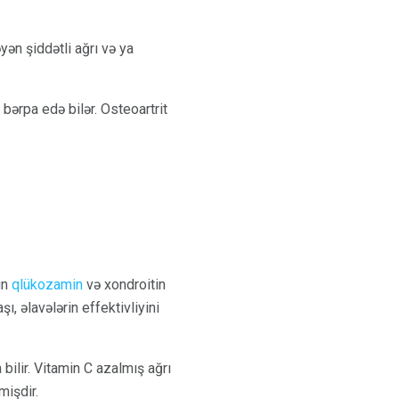
ən şiddətli ağrı və ya
 bərpa edə bilər. Osteoartrit
ün
qlükozamin
və xondroitin
ı, əlavələrin effektivliyini
a bilir. Vitamin C azalmış ağrı
mişdir.