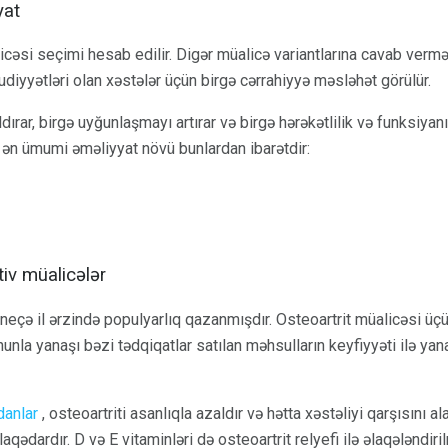
yat
cəsi seçimi hesab edilir. Digər müalicə variantlarına cavab verməy
iyyətləri olan xəstələr üçün birgə cərrahiyyə məsləhət görülür.
dırar, birgə uyğunlaşmayı artırar və birgə hərəkətlilik və funksiyanı
 ən ümumi əməliyyat növü bunlardan ibarətdir:
tiv müalicələr
neçə il ərzində populyarlıq qazanmışdır. Osteoartrit müalicəsi üç
unla yanaşı bəzi tədqiqatlar satılan məhsulların keyfiyyəti ilə yanaş
danlar
, osteoartriti asanlıqla azaldır və hətta xəstəliyi qarşısını al
aqədardır. D və E vitaminləri də osteoartrit relyefi ilə əlaqələndiril