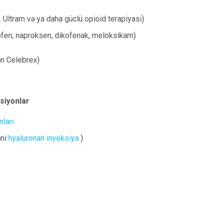
 Ultram və ya daha güclü opioid terapiyası)
ofen, naproksen, dikofenak, meloksikam)
ən Celebrex)
ksiyonlar
nları
əni
hyaluronan inyeksiya
)