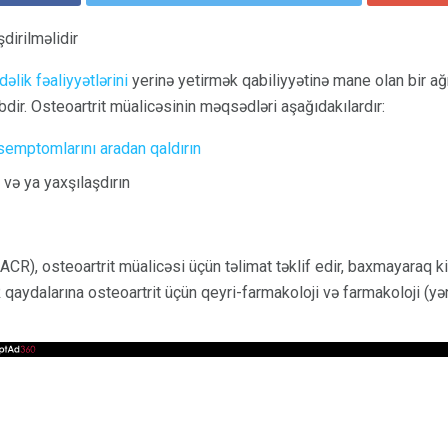
dirilməlidir
əlik fəaliyyətlərini
yerinə yetirmək qabiliyyətinə mane olan bir ağrı
dir. Osteoartrit müalicəsinin məqsədləri aşağıdakılardır:
 semptomlarını aradan qaldırın
və ya yaxşılaşdırın
CR), osteoartrit müalicəsi üçün təlimat təklif edir, baxmayaraq ki
 qaydalarına osteoartrit üçün qeyri-farmakoloji və farmakoloji (yə