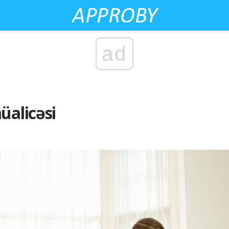
ad
üalicəsi