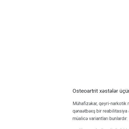
Osteoartrit xəstələr üçü
Mühafizəkar, qeyri-narkotik 
qənaətbəxş bir reabilitasiya ə
müalicə variantları bunlardır: