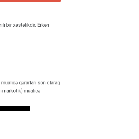
lı bir xəstəlikdir. Erkən
 müalicə qərarları son olaraq
ni narkotik) müalicə