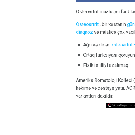
Osteoartrit müalicəsi fərdiləş
Osteoartrit
, bir xəstənin
günd
diaqnoz
və müalicə çox vacib
Ağrı və digər
osteoartrit
Ortaq funksiyanı qoruyun 
Fiziki əlilliyi azaltmaq
Amerika Romatoloji Kolleci (A
həkimə və xəstəyə yatır. ACR
variantları daxildir.