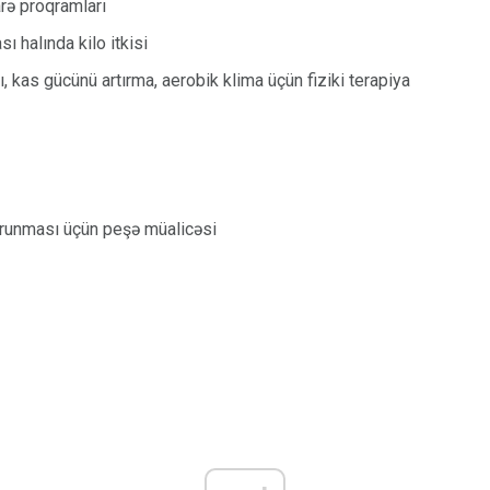
arə proqramları
ı halında kilo itkisi
ı, kas gücünü artırma, aerobik klima üçün fiziki terapiya
orunması üçün peşə müalicəsi