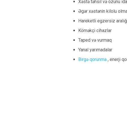
Xəstə təhsil və özünü id
Əgər xəstənin kilolu olmas
Hareketli egzersiz aralığ
Köməkçi cihazlar
Taped və vurmaq
Yanal yarımadalar
Birgə qorunma
, enerji q