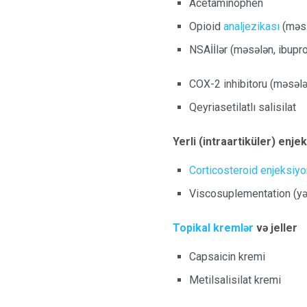
Acetaminophen
Opioid
analjezikası
(məs.
NSAİİlər (məsələn, ibupr
COX-2 inhibitoru (məsəl
Qeyriasetilatlı salisilat
Yerli (intraartiküler) enje
Corticosteroid enjeksiyo
Viscosuplementation (y
Topikal kremlər
və jeller
Capsaicin kremi
Metilsalisilat kremi