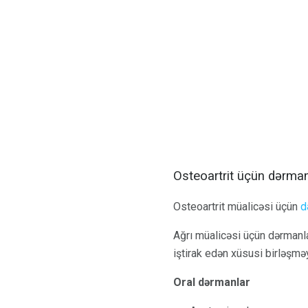
Osteoartrit üçün dərman
Osteoartrit müalicəsi üçün
d
Ağrı müalicəsi üçün dərmanlar
iştirak edən xüsusi birləşmə
Oral dərmanlar