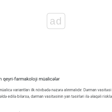
ad
n qeyri-farmakoloji müalicələr
müalicə variantları ilk növbədə nəzərə alınmalıdır. Dərman vasitəsi
ldə edilə bilərsə, dərman vasitəsinin yan təsirləri ilə əlaqəli riskl