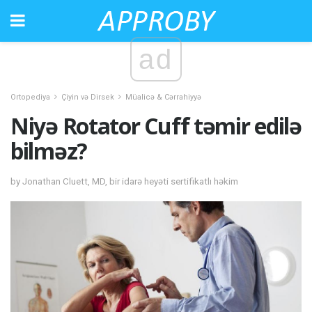
ad
Ortopediya
Çiyin və Dirsek
Müalicə & Cərrahiyyə
Niyə Rotator Cuff təmir edilə
bilməz?
by Jonathan Cluett, MD, bir idarə heyəti sertifikatlı həkim