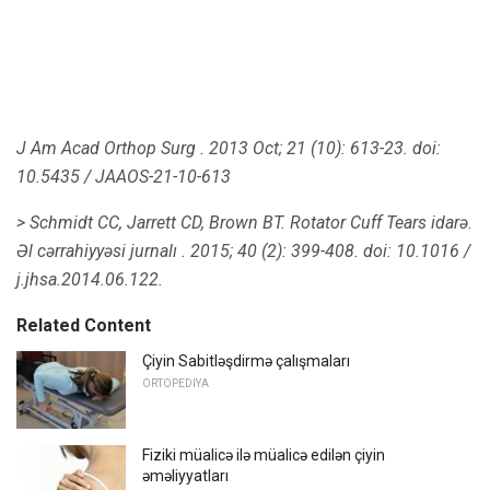
J Am Acad Orthop Surg
.
2013 Oct; 21 (10): 613-23.
doi:
10.5435 / JAAOS-21-10-613
> Schmidt CC, Jarrett CD, Brown BT.
Rotator Cuff Tears idarə.
Əl cərrahiyyəsi jurnalı
.
2015; 40 (2): 399-408.
doi: 10.1016 /
j.jhsa.2014.06.122.
Related Content
Çiyin Sabitləşdirmə çalışmaları
ORTOPEDIYA
Fiziki müalicə ilə müalicə edilən çiyin
əməliyyatları