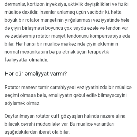
dərmanlar, kortizon inyeksiya, aktivlik dəyişiklikləri və fiziki
müalicə daxildir. İnsanlar anlamaq üçün vacibdir ki, hətta
böyük bir rotator manşetinin yırğalanması vəziyyətində hələ
də çiyin birləşməsi boyunca çox sayda əzələ və tendon var
və zədələnmiş rotator manjet tendonunu kompensasiya edə
bilər. Hər hansı bir müalicə mərkəzində çiyin ekleminin
normal mexanikasını bərpa etmək üçün terapevtik
fəaliyyətlər olmalıdır.
Hər cür əməliyyat varmı?
Rotator manevr təmir cərrahiyyəsi vəziyyətinizdə bir müalicə
seçimi olmasa belə, əməliyyatın qəbul edilə bilməyəcəyini
söyləmək olmaz.
Qaytarılmayan rotator cuff gözyaşları halında nəzərə alına
biləcək cərrahi müdaxilələr var. Bu müalicə variantları
aşağıdakılardan ibarət ola bilər: