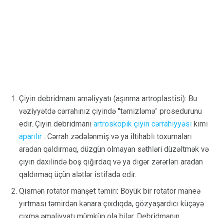
Çiyin debridmanı əməliyyatı (aşınma artroplastisi): Bu
vəziyyətdə cərrahınız çiyində "təmizləmə" prosedurunu
edir. Çiyin debridmanı
artroskopik çiyin cərrahiyyəsi
kimi
aparılır
. Cərrah zədələnmiş və ya iltihablı toxumaları
aradan qaldırmaq, düzgün olmayan səthləri düzəltmək və
çiyin daxilində boş qığırdaq və ya digər zərərləri aradan
qaldırmaq üçün alətlər istifadə edir.
Qismən rotator manşet təmiri: Böyük bir rotator maneə
yırtması təmirdən kənara çıxdıqda, gözyaşardıcı küçəyə
çıxma əməliyyatı mümkün ola bilər. Debridmanın