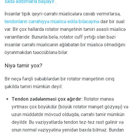
sadə addımlarla başlayır
.
İnsanlar tipik qeyri-cərrahi müalicələrə cavab vermirlərsə,
tendonların cərrahiyyə müalicə edilə biləcəyinə
dair bir sual
var. Bir çox hallarda rotator manşetinin təmiri əsaslı müalicə
variantlarıdır. Bununla belə, rotator cuff yırtığı olan bəzi
insanlar cərrahi müalicənin ağlabatan bir müalicə olmadığını
öyrənməkdən təəccüblənə bilər.
Niyə təmir yox?
Bir neçə fərqli səbəblərdən bir rotator manşetinin cırıq
şəkildə təmiri mümkün deyil:
Tendon zədələnməsi çox ağırdır:
Rotator maneə
yırtması çox böyükdür (böyük rotator manşet gözyaşı) və
uzun müddətdir mövcud olduqda, cərrahi təmir mümkün
deyildir. Bu vəziyyətlərdə tendon tez-tez rast gəlinir və
onun normal vəziyyətinə yenidən baxıla bilməz. Bundan