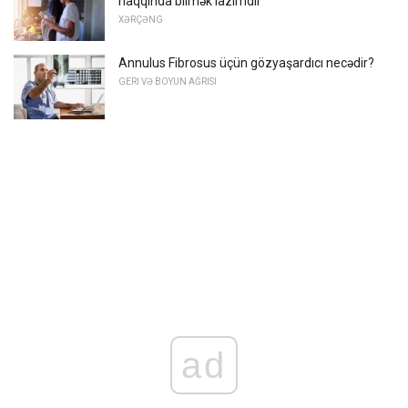
haqqında bilmək lazımdır
XƏRÇƏNG
Annulus Fibrosus üçün gözyaşardıcı necədir?
GERI VƏ BOYUN AĞRISI
ad