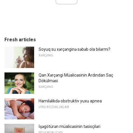
Fresh articles
Soyuq su xərçənginə səbəb ola bilərmi?
XƏRÇƏNG
Qan Xərçəngi Müalicəsinin Ardından Saç
Dökülməsi
XƏRÇƏNG
Hamiləlikdə obstruktiv yuxu apnea
UYKU BOZUKLUKLARI
İşəgötürən müalicəsinin təsisçiləri
PEŞƏ MÜALICƏSI