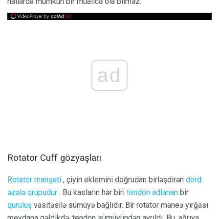
hallarda mümkün bir müalicə ola bilməz.
ad
Rotator Cuff gözyaşları
Rotator manşeti
, çiyin eklemini doğrudan birləşdirən
dörd
əzələ qrupudur
. Bu kasların hər biri
tendon adlanan
bir
quruluş
vasitəsilə sümüyə bağlıdır. Bir rotator maneə yırğası
meydana gəldikdə, tendon sümüyündən ayrıldı. Bu, ağrıya,