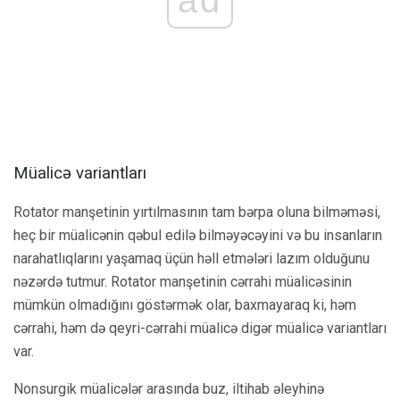
Müalicə variantları
Rotator manşetinin yırtılmasının tam bərpa oluna bilməməsi,
heç bir müalicənin qəbul edilə bilməyəcəyini və bu insanların
narahatlıqlarını yaşamaq üçün həll etmələri lazım olduğunu
nəzərdə tutmur. Rotator manşetinin cərrahi müalicəsinin
mümkün olmadığını göstərmək olar, baxmayaraq ki, həm
cərrahi, həm də qeyri-cərrahi müalicə digər müalicə variantları
var.
Nonsurgik müalicələr arasında buz, iltihab əleyhinə