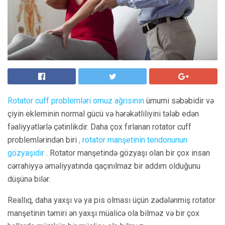
Rotator cuff problemləri
omuz ağrısının
ümumi səbəbidir və
çiyin ekleminin normal gücü və hərəkətliliyini tələb edən
fəaliyyətlərlə çətinlikdir. Daha çox fırlanan rotator cuff
problemlərindən biri
, rotator manşetinin tendonunun
gözyaşıdır
. Rotator manşetində gözyaşı olan bir çox insan
cərrahiyyə əməliyyatında qaçınılmaz bir addım olduğunu
düşünə bilər.
Reallıq, daha yaxşı və ya pis olması üçün zədələnmiş rotator
manşetinin təmiri ən yaxşı müalicə ola bilməz və bir çox