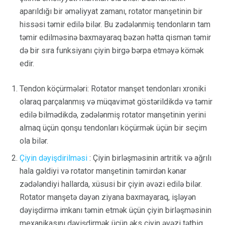
aparıldığı bir əməliyyat zamanı, rotator manşetinin bir
hissəsi təmir edilə bilər. Bu zədələnmiş tendonların tam
təmir edilməsinə baxmayaraq bəzən hətta qismən təmir
də bir sıra funksiyanı çiyin birgə bərpa etməyə kömək
edir.
Tendon köçürmələri: Rotator manşet tendonları xroniki
olaraq parçalanmış və müqavimət göstərildikdə və təmir
edilə bilmədikdə, zədələnmiş rotator manşetinin yerini
almaq üçün qonşu tendonları köçürmək üçün bir seçim
ola bilər.
Çiyin dəyişdirilməsi
: Çiyin birləşməsinin artritik və ağrılı
hala gəldiyi və rotator manşetinin təmirdən kənar
zədələndiyi hallarda, xüsusi bir çiyin əvəzi edilə bilər.
Rotator manşetə dəyən ziyana baxmayaraq, işləyən
dəyişdirmə imkanı təmin etmək üçün çiyin birləşməsinin
mexanikasını dəyişdirmək üçün əks çiyin əvəzi tətbiq