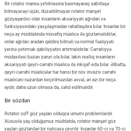
Bir rotator maneə yırtılmasına baxmayaraq sabitləşə
bilməyəcəyi üçün, düzəldilməyən rotator manşet
gözyaşardıcı olan insanların əksəriyyəti ağrıdan və
funksiyasındakı yaxşılaşmadan rahatlaşdıra bilər. İnsanlar bir
neçə ay müddətində müvafiq müalicə ilə gözləməlidirlər,
onlar ağrıları aradan qaldıra bilməli və normal fəaliyyəti
yerinə yetirmək qabiliyyətini artırmalıdırlar. Cərrahiyyə
müdaxiləsi bəzən zəruri ola bilər, lakin reallıq insanların
əksəriyyəti qeyri-cərrahi müalicə ilə inkişaf edə bilər. Əlbəttə,
qeyri-cərrahi müalicələr hər hansı bir növ invaziv cərrahi
müalicəni nəzərdən keçirilməzdən əvvəl, ən azı bir neçə
aydır, daha uzun olmasa da, cəhd edilməlidir.
Bir sözdən
Rotator cuff göz yaşları olduqca ümumi problemlərdir.
Xüsusilə yaş olduğumuz müddətdə, rotator manşet göz
yaşları gözlənilən bir nəticəyə çevrilir. İnsanlar 60-cı və 70-ci