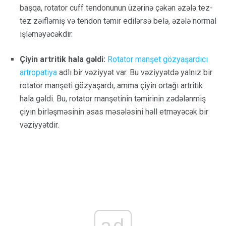
başqa, rotator cuff tendonunun üzərinə çəkən əzələ tez-
tez zəifləmiş və tendon təmir edilərsə belə, əzələ normal
işləməyəcəkdir.
Çiyin artritik hala gəldi:
Rotator manşet gözyaşardıcı
artropatiya
adlı bir vəziyyət var. Bu vəziyyətdə yalnız bir
rotator manşeti gözyaşardı, amma çiyin ortağı artritik
hala gəldi. Bu, rotator manşetinin təmirinin zədələnmiş
çiyin birləşməsinin əsas məsələsini həll etməyəcək bir
vəziyyətdir.
ad