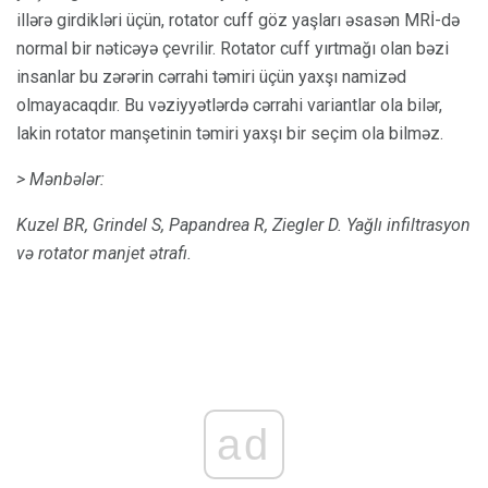
illərə girdikləri üçün, rotator cuff göz yaşları əsasən MRİ-də
normal bir nəticəyə çevrilir. Rotator cuff yırtmağı olan bəzi
insanlar bu zərərin cərrahi təmiri üçün yaxşı namizəd
olmayacaqdır. Bu vəziyyətlərdə cərrahi variantlar ola bilər,
lakin rotator manşetinin təmiri yaxşı bir seçim ola bilməz.
> Mənbələr:
Kuzel BR, Grindel S, Papandrea R, Ziegler D. Yağlı infiltrasyon
və rotator manjet ətrafı.
ad