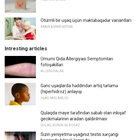
Otizmli bir uşaq üçün məktəbəqədər variantları
BRAIN & SINIR SISTEMI
Intresting articles
Ümumi Qida Allergiyası Semptomları
fotoşəkilləri
ALLERGIYALAR
Gənc uşaqlarda həddindən artıq tərləmə
(hiperhidroz) anlayışı
UŞAQ SAĞLAMLIĞI
Qulaqda maye tərəfindən səbəb olan inkişaf
gecikmələrinin aradan qaldırılması
QULAQ, BURUN VƏ BOĞAZ
Sizin yeniyetmə uşağınız testis xərçəngi