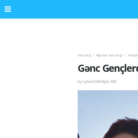
Xərçəng
Ağciyər xərçəngi
Yaşay
Gənc Gençlerd
by Lynne Eldridge, MD