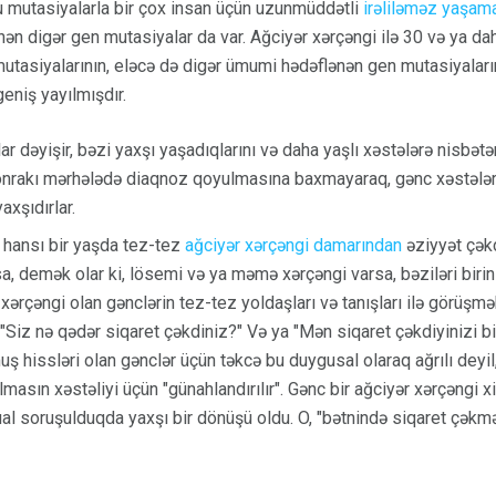
 mutasiyalarla bir çox insan üçün uzunmüddətli
irəliləməz yaşam
n digər gen mutasiyalar da var. Ağciyər xərçəngi ilə 30 və ya dah
mutasiyalarının, eləcə də digər ümumi hədəflənən gen mutasiyalarını
eniş yayılmışdır.
r dəyişir, bəzi yaxşı yaşadıqlarını və daha yaşlı xəstələrə nisbət
onrakı mərhələdə diaqnoz qoyulmasına baxmayaraq, gənc xəstələr
axşıdırlar.
r hansı bir yaşda tez-tez
ağciyər xərçəngi damarından
əziyyət çəkd
, demək olar ki, lösemi və ya məmə xərçəngi varsa, bəziləri birinin
xərçəngi olan gənclərin tez-tez yoldaşları və tanışları ilə görüşmək
 "Siz nə qədər siqaret çəkdiniz?" Və ya "Mən siqaret çəkdiyinizi bi
uş hissləri olan gənclər üçün təkcə bu duygusal olaraq ağrılı deyi
asın xəstəliyi üçün "günahlandırılır". Gənc bir ağciyər xərçəngi xi
l soruşulduqda yaxşı bir dönüşü oldu. O, "bətnində siqaret çəkm