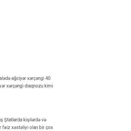
alədə ağciyər xərçəngi 40
iyər xərçəngi diaqnozu kimi
ş Ştatlarda kişilərdə və
 faiz xəstəliyi olan bir çox