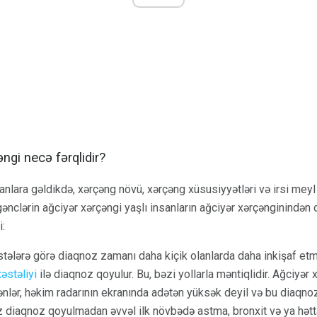
ngi necə fərqlidir?
sanlara gəldikdə, xərçəng növü, xərçəng xüsusiyyətləri və irsi meyl
 gənclərin ağciyər xərçəngi yaşlı insanların ağciyər xərçənginindən 
i:
stələrə görə diaqnoz zamanı daha kiçik olanlarda daha inkişaf etm
əstəliyi
ilə diaqnoz qoyulur. Bu, bəzi yollarla məntiqlidir. Ağciyər 
ənlər, həkim radarının ekranında adətən yüksək deyil və bu diaq
ez diaqnoz qoyulmadan əvvəl ilk növbədə astma, bronxit və ya hətta a