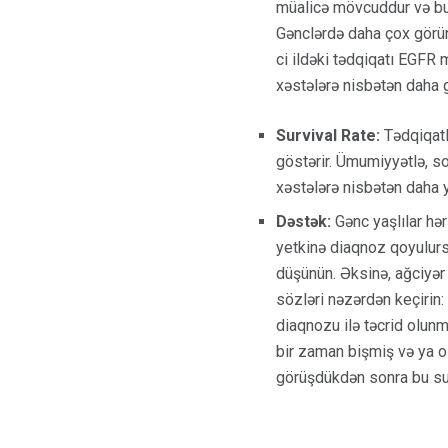
müalicə mövcuddur və bu
Gənclərdə daha çox görünə
ci ildəki tədqiqatı EGFR 
xəstələrə nisbətən daha g
Survival Rate:
Tədqiqatla
göstərir. Ümumiyyətlə, s
xəstələrə nisbətən daha y
Dəstək:
Gənc yaşlılar hə
yetkinə diaqnoz qoyulursa
düşünün. Əksinə, ağciyər 
sözləri nəzərdən keçirin:
diaqnozu ilə təcrid olunm
bir zaman bişmiş və ya olm
görüşdükdən sonra bu sua