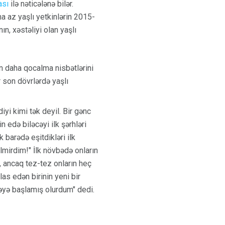
ası
ilə nəticələnə bilər.
a az yaşlı yetkinlərin 2015-
n, xəstəliyi olan yaşlı
ən daha qocalma nisbətlərini
 son dövrlərdə yaşlı
iyi kimi tək deyil. Bir gənc
 edə biləcəyi ilk şərhləri
 barədə eşitdikləri ilk
lmirdim!" İlk növbədə onların
l, ancaq tez-tez onların heç
las edən birinin yeni bir
əyə başlamış olurdum" dedi.