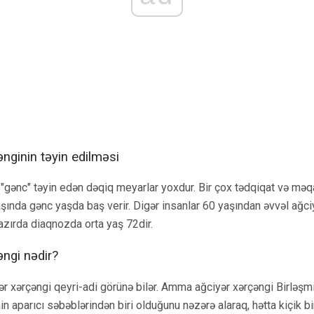
nginin təyin edilməsi
"gənc" təyin edən dəqiq meyarlar yoxdur. Bir çox tədqiqat və məq
şında gənc yaşda baş verir. Digər insanlar 60 yaşından əvvəl ağc
Hazırda diaqnozda orta yaş 72dir.
ngi nədir?
ər xərçəngi qeyri-adi görünə bilər. Amma ağciyər xərçəngi Birləşmi
n aparıcı səbəblərindən biri olduğunu nəzərə alaraq, hətta kiçik bir