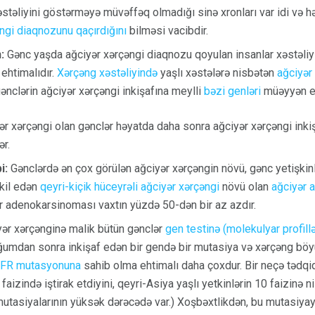
stəliyini göstərməyə müvəffəq olmadığı sinə xronları var idi və h
ngi diaqnozunu qaçırdığını
bilməsi vacibdir.
:
Gənc yaşda ağciyər xərçəngi diaqnozu qoyulan insanlar xəstəliy
 ehtimalıdır.
Xərçəng xəstəliyində
yaşlı xəstələrə nisbətən
ağciyər
ənclərin ağciyər xərçəngi inkişafına meylli
bəzi genləri
müəyyən et
r xərçəngi olan gənclər həyatda daha sonra ağciyər xərçəngi inki
r.
i:
Gənclərdə ən çox görülən ağciyər xərçəngin növü, gənc yetişkinl
kil edən
qeyri-kiçik hüceyrəli ağciyər xərçəngi
növü olan
ağciyər 
ər adenokarsinoması vaxtın yüzdə 50-dən bir az azdır.
ər xərçənginə malik bütün gənclər
gen testinə (molekulyar profill
ğumdan sonra inkişaf edən bir gendə bir mutasiya və xərçəng böy
FR mutasyonuna
sahib olma ehtimalı daha çoxdur. Bir neçə tədqi
faizində iştirak etdiyini, qeyri-Asiya yaşlı yetkinlərin 10 faizinə
mutasiyalarının yüksək dərəcədə var.) Xoşbəxtlikdən, bu mutasiyay