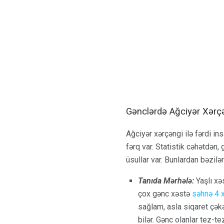
Gənclərdə Ağciyər Xərçə
Ağciyər xərçəngi ilə fərdi in
fərq var. Statistik cəhətdən,
üsullar var. Bunlardan bəzilər
Tanıda Mərhələ:
Yaşlı xə
çox gənc xəstə
səhnə 4 x
sağlam, asla siqaret çək
bilər. Gənc olanlar tez-t