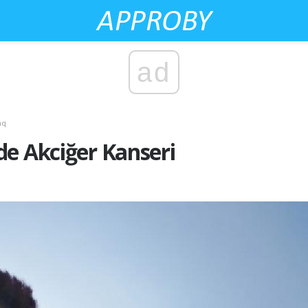
ad
aq
e Akciğer Kanseri