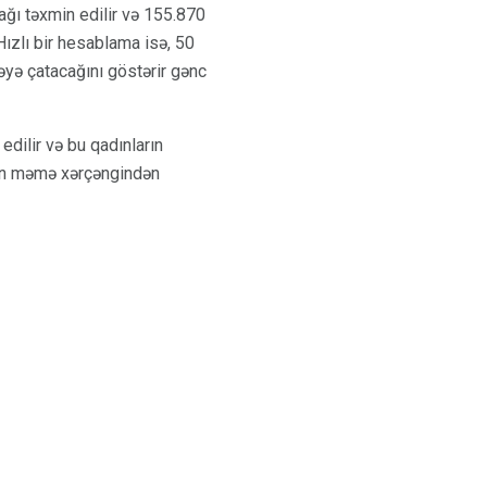
ğı təxmin edilir və 155.870
 Hızlı bir hesablama isə, 50
əyə çatacağını göstərir gənc
edilir və bu qadınların
dın məmə xərçəngindən