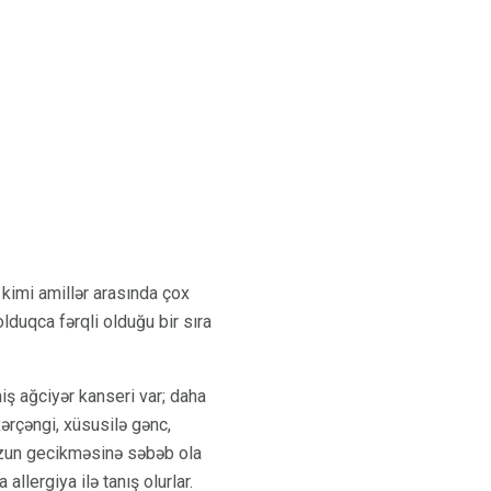
 kimi amillər arasında çox
olduqca fərqli olduğu bir sıra
iş ağciyər kanseri var; daha
xərçəngi, xüsusilə gənc,
nozun gecikməsinə səbəb ola
llergiya ilə tanış olurlar.