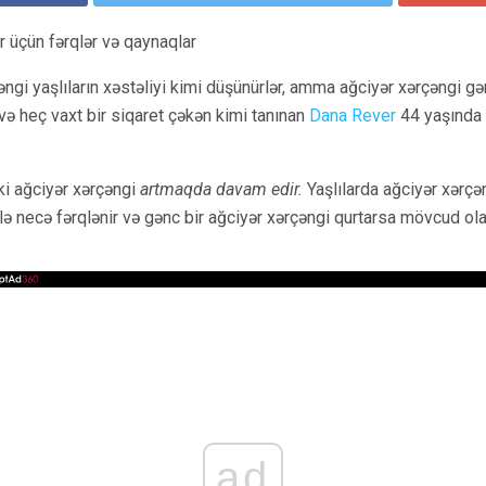
r üçün fərqlər və qaynaqlar
əngi yaşlıların xəstəliyi kimi düşünürlər, amma ağciyər xərçəngi gə
və heç vaxt bir siqaret çəkən kimi tanınan
Dana Rever
44 yaşında a
ki ağciyər xərçəngi
artmaqda davam edir.
Yaşlılarda ağciyər xərçən
lə necə fərqlənir və gənc bir ağciyər xərçəngi qurtarsa ​​mövcud ol
ad