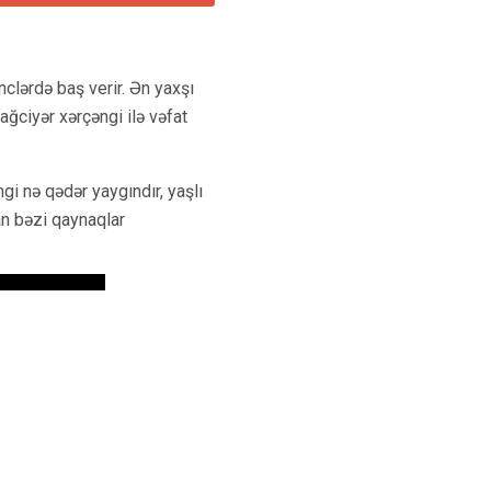
nclərdə baş verir. Ən yaxşı
ğciyər xərçəngi ilə vəfat
gi nə qədər yaygındır, yaşlı
an bəzi qaynaqlar