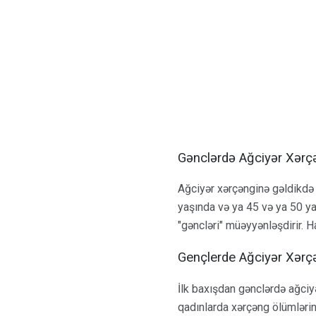
Gənclərdə Ağciyər Xərçə
Ağciyər xərçənginə gəldikdə 
yaşında və ya 45 və ya 50 ya
"gəncləri" müəyyənləşdirir. 
Gençlerde Ağciyər Xərçə
İlk baxışdan gənclərdə ağciy
qadınlarda xərçəng ölümlərini