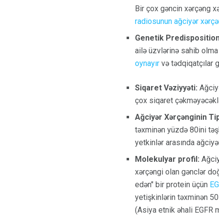
Bir çox gəncin xərçəng xə
radiosunun ağciyər xərçə
Genetik Predisposition
ailə üzvlərinə sahib olma
oynayır
və tədqiqatçılar g
Siqaret Vəziyyəti:
Ağciyə
çox siqaret çəkməyəcəklə
Ağciyər Xərçənginin Tip
təxminən yüzdə 80ini təş
yetkinlər arasında ağciy
Molekulyar profil:
Ağciy
xərçəngi olan gənclər do
edən" bir protein üçün
EG
yetişkinlərin təxminən 50 
(Asiya etnik əhali EGFR 