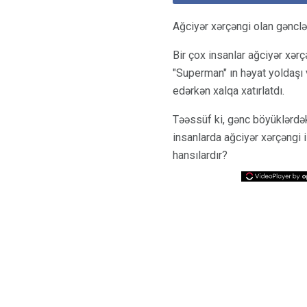
Ağciyər xərçəngi olan gənclə
Bir çox insanlar ağciyər xərç
"Superman" ın həyat yoldaşı 
edərkən xalqa xatırlatdı.
Təəssüf ki, gənc böyüklərdə
insanlarda ağciyər xərçəngi i
hansılardır?