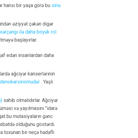
ər hansı bir yaşa görə bu
sinə
indən əziyyət çəkən digər
 xərçəngi ilə daha böyük rol
məyə başlayırlar.
şaf edən insanlardan daha
ərdə ağciyər kanserlərinin
adenokarsinomudur
. Yaşlı
ə)
sahib olmalıdırlar. Ağciyər
üməsi və yayılmasını "idarə
qat bu mutasiyaların gənc
 nisbətdə olduğunu göstərdi.
a toxunan bir neçə hədəfli