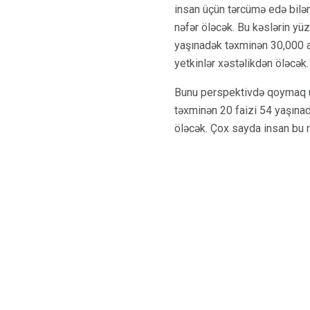
insan üçün tərcümə edə bilər
nəfər öləcək. Bu kəslərin yüzd
yaşınadək təxminən 30,000 a
yetkinlər xəstəlikdən öləcək.
Bunu perspektivdə qoymaq ü
təxminən 20 faizi 54 yaşına
öləcək. Çox sayda insan bu 