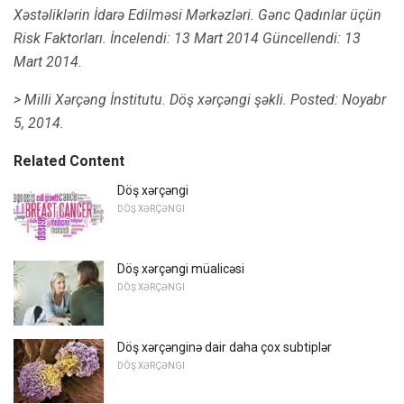
Xəstəliklərin İdarə Edilməsi Mərkəzləri.
Gənc Qadınlar üçün
Risk Faktorları.
İncelendi: 13 Mart 2014 Güncellendi: 13
Mart 2014.
> Milli Xərçəng İnstitutu.
Döş xərçəngi şəkli.
Posted: Noyabr
5, 2014.
Related Content
Döş xərçəngi
DÖŞ XƏRÇƏNGI
Döş xərçəngi müalicəsi
DÖŞ XƏRÇƏNGI
Döş xərçənginə dair daha çox subtiplər
DÖŞ XƏRÇƏNGI