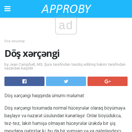
ad
Döş xərçəngi
Döş xərçəngi
by Jean Campbell, MS; Şura tərəfindən təsdiq edilmiş həkim tərəfindən
nəzərdən keçirilir
Döş xərçəngi haqqında ümumi məlumat
Döş xərçəngi toxumada normal hüceyrələr olaraq böyüməyə
başlayır və nəzarət üsulundan kənarlaşır. Onlar böyüdükcə,
tez-tez, lakin həmişə olmayan hüceyrələr ürəkdə bir şiş
meydana gətirirlər ki, bu da bir yumşaq və ya qalınlaşdırıcı