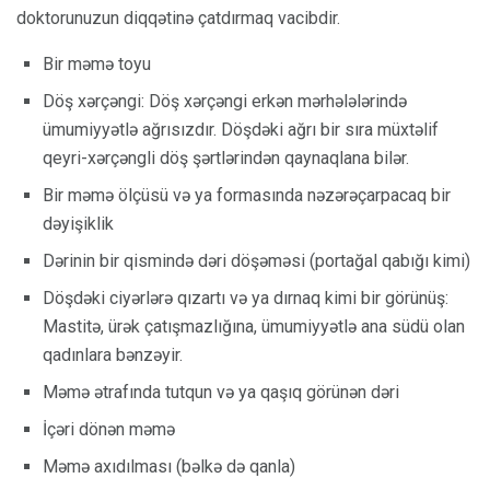
doktorunuzun diqqətinə çatdırmaq vacibdir.
Bir məmə toyu
Döş xərçəngi: Döş xərçəngi erkən mərhələlərində
ümumiyyətlə ağrısızdır. Döşdəki ağrı bir sıra müxtəlif
qeyri-xərçəngli döş şərtlərindən qaynaqlana bilər.
Bir məmə ölçüsü və ya formasında nəzərəçarpacaq bir
dəyişiklik
Dərinin bir qismində dəri döşəməsi (portağal qabığı kimi)
Döşdəki ciyərlərə qızartı və ya dırnaq kimi bir görünüş:
Mastitə, ürək çatışmazlığına, ümumiyyətlə ana südü olan
qadınlara bənzəyir.
Məmə ətrafında tutqun və ya qaşıq görünən dəri
İçəri dönən məmə
Məmə axıdılması (bəlkə də qanla)