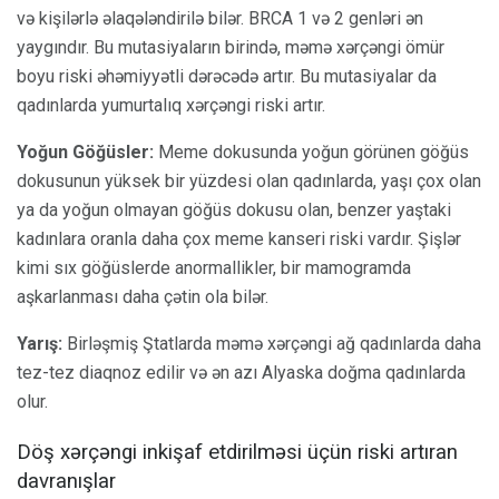
və kişilərlə əlaqələndirilə bilər. BRCA 1 və 2 genləri ən
yaygındır. Bu mutasiyaların birində, məmə xərçəngi ömür
boyu riski əhəmiyyətli dərəcədə artır. Bu mutasiyalar da
qadınlarda yumurtalıq xərçəngi riski artır.
Yoğun Göğüsler:
Meme dokusunda yoğun görünen göğüs
dokusunun yüksek bir yüzdesi olan qadınlarda, yaşı çox olan
ya da yoğun olmayan göğüs dokusu olan, benzer yaştaki
kadınlara oranla daha çox meme kanseri riski vardır. Şişlər
kimi sıx göğüslerde anormallikler, bir mamogramda
aşkarlanması daha çətin ola bilər.
Yarış:
Birləşmiş Ştatlarda məmə xərçəngi ağ qadınlarda daha
tez-tez diaqnoz edilir və ən azı Alyaska doğma qadınlarda
olur.
Döş xərçəngi inkişaf etdirilməsi üçün riski artıran
davranışlar