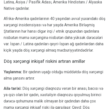
Latina, Asiya / Pasifik Adası, Amerika Hindistanı / Alyaska
Native qadınlar.
Afrika-Amerika qadınlarının 40 yaşından əvvəl yuxarıdakı döş
xərçəngi insidensiyası və hər yaşda Amerika Birləşmiş
Ştatlarının hər hansı digər irqi / etnik qrupundan qadınlara
nisbətən məmə xərçənginə nisbətən daha yüksək dərəcələri
var. İspan / Latina qadınları qeyri-İspan ağ qadınlardan daha
kiçik yaşda döş xərçəngi almaq məcburiyyətindədirlər.
Döş xərçəngi inkişaf riskini artıran amillər
Yaşlanma:
Bir qadının uşağı olduğu müddətdə döş xərçəngi
alma şansını artırır.
Ailə tarixi:
Döş xərçəngi diaqnozu verən bir anası, bacısı və
ya qızı olan bir qadın, xəstəliyin diaqnozu qoyulmuş birinci
dərəcə qohumuna malik olmayan bir qadından daha çox
məmə xərçəngi inkişaf riski ilə qarşılaşır. Qeyd: Döş