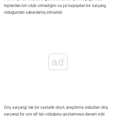
toplardan biri olub-olmadığını və ya həqiqətən bir xərçəng
olduğundan xəbərdarlıq etməlidir.
ad
Döş xərçəngi tək bir xəstəlik deyil; araşdırma sübutları döş
xərçəngi bir çox alt tipi olduğunu göstərməyə davam edir.