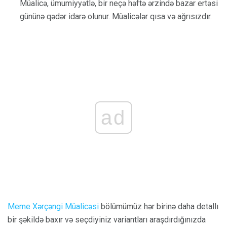
Müalicə, ümumiyyətlə, bir neçə həftə ərzində bazar ertəsi
gününə qədər idarə olunur. Müalicələr qısa və ağrısızdır.
ad
Meme Xərçəngi Müalicəsi
bölümümüz hər birinə daha detallı
bir şəkildə baxır və seçdiyiniz variantları araşdırdığınızda