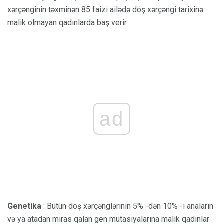
xərçənginin təxminən 85 faizi ailədə döş xərçəngi tarixinə
malik olmayan qadınlarda baş verir.
ad
Genetika
: Bütün döş xərçənglərinin 5% -dən 10% -i anaların
və ya atadan miras qalan gen mutasiyalarına malik qadınlar