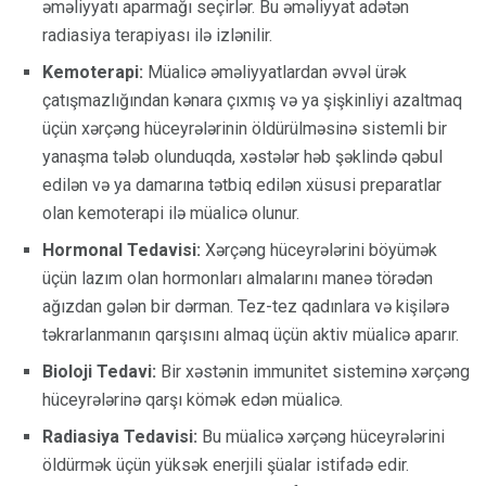
əməliyyatı aparmağı seçirlər. Bu əməliyyat adətən
radiasiya terapiyası ilə izlənilir.
Kemoterapi:
Müalicə əməliyyatlardan əvvəl ürək
çatışmazlığından kənara çıxmış və ya şişkinliyi azaltmaq
üçün xərçəng hüceyrələrinin öldürülməsinə sistemli bir
yanaşma tələb olunduqda, xəstələr həb şəklində qəbul
edilən və ya damarına tətbiq edilən xüsusi preparatlar
olan kemoterapi ilə müalicə olunur.
Hormonal Tedavisi:
Xərçəng hüceyrələrini böyümək
üçün lazım olan hormonları almalarını maneə törədən
ağızdan gələn bir dərman. Tez-tez qadınlara və kişilərə
təkrarlanmanın qarşısını almaq üçün aktiv müalicə aparır.
Bioloji Tedavi:
Bir xəstənin immunitet sisteminə xərçəng
hüceyrələrinə qarşı kömək edən müalicə.
Radiasiya Tedavisi:
Bu müalicə xərçəng hüceyrələrini
öldürmək üçün yüksək enerjili şüalar istifadə edir.