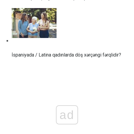
İspaniyada / Latina qadınlarda döş xərçəngi fərqlidir?
ad