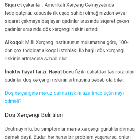
Siqaret
çəkənlər
:
Amerikalı Xərçəng Cəmiyyətində
tədqiqatçılar, xüsusilə ilk uşaq sahibi olmağınızdan əvvəl
siqaret çəkməyə başlayan qadınlar arasında siqaret çəkən
qadınlar arasında döş xərçəngi riskini artırdı.
Alkoqol:
Milli Xərçəng İnstitutunun məlumatına görə, 100-
dən çox tədqiqat alkoqol istehlakı ilə bağlı döş xərçəngi
riskinin artmasına səbəb olur.
İnaktiv həyat tərzi: Həyat
boyu fiziki cəhətdən təsirsiz olan
qadınlar döş xərçəngi riskinin artmasına səbəb ola bilər.
Döş xərçənginə məruz qalma riskini azaltmaq üçün nəyi
bilməli?
Döş Xərçəngi Belirtileri
Unutmayın ki, bu simptomlar məmə xərçəngi günahlandırmaq
demək deyil. Budur, hər hansı bir problem yaşanarsa, onları