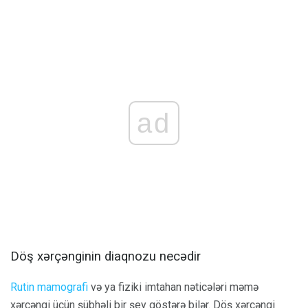
ad
Döş xərçənginin diaqnozu necədir
Rutin mamografi
və ya fiziki imtahan nəticələri məmə
xərçəngi üçün şübhəli bir şey göstərə bilər. Döş xərçəngi