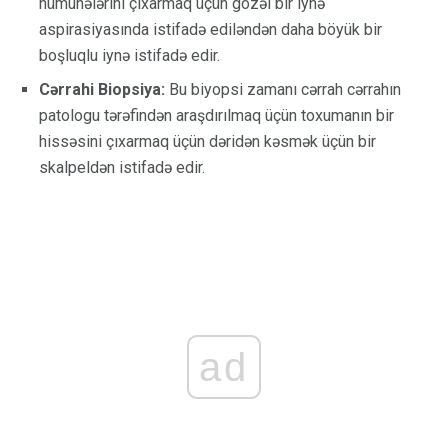
nümunələrini çıxarmaq üçün gözəl bir iynə
aspirasiyasında istifadə ediləndən daha böyük bir
boşluqlu iynə istifadə edir.
Cərrahi Biopsiya:
Bu biyopsi zamanı cərrah cərrahın
patologu tərəfindən araşdırılmaq üçün toxumanın bir
hissəsini çıxarmaq üçün dəridən kəsmək üçün bir
skalpeldən istifadə edir.
ad