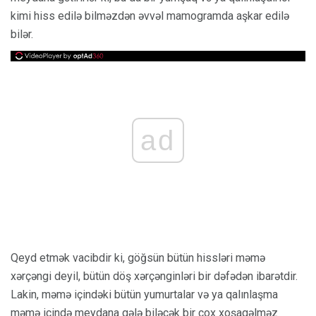
kimi hiss edilə bilməzdən əvvəl mamogramda aşkar edilə
bilər.
ad
Qeyd etmək vacibdir ki, göğsün bütün hissləri məmə
xərçəngi deyil, bütün döş xərçənginləri bir dəfədən ibarətdir.
Lakin, məmə içindəki bütün yumurtalar və ya qalınlaşma
məmə içində meydana gələ biləcək bir çox xoşagəlməz