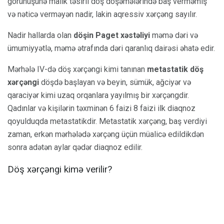
görünüşünə malik təsirli döş döşəmələrində baş verməmiş
və nəticə verməyən nadir, lakin aqressiv xərçəng sayılır.
Nadir hallarda olan
döşin Paget xəstəliyi
məmə dəri və
ümumiyyətlə, məmə ətrafında dəri qaranlıq dairəsi əhatə edir.
Mərhələ IV-də döş xərçəngi kimi tanınan
metastatik döş
xərçəngi
döşdə başlayan və beyin, sümük, ağciyər və
qaraciyər kimi uzaq orqanlara yayılmış bir xərçəngdir.
Qadınlar və kişilərin təxminən 6 faizi 8 faizi ilk diaqnoz
qoyulduqda metastatikdir. Metastatik xərçəng, baş verdiyi
zaman, erkən mərhələdə xərçəng üçün müalicə edildikdən
sonra adətən aylar qədər diaqnoz edilir.
Döş xərçəngi kimə verilir?