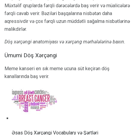
Müxtəlif qruplarda fərqli dərəcələrdə baş verir və müalicələrə
fərqli cavab verir. Bəziləri başqalarına nisbətən daha
aqressivdir və çox fərqli uzun müddətli sağalma nisbətlərinə
malikdirlər.
Döş xərçəngi anatomiyası və xərçəng mərhələlərinə baxın.
Ümumi Döş Xərçəngi
Meme kanseri en sık meme ucuna süt keçirən döş
kanallarında baş verir.
Əsas Döş Xərçəngi Vocabulary və Şərtləri