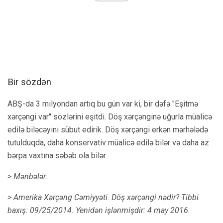
Bir sözdən
ABŞ-da 3 milyondan artıq bu gün var ki, bir dəfə "Eşitmə
xərçəngi var" sözlərini eşitdi. Döş xərçənginə uğurla müalicə
edilə biləcəyini sübut edirik. Döş xərçəngi erkən mərhələdə
tutulduqda, daha konservativ müalicə edilə bilər və daha az
bərpa vaxtına səbəb ola bilər.
> Mənbələr:
> Amerika Xərçəng Cəmiyyəti.
Döş xərçəngi nədir?
Tibbi
baxış: 09/25/2014.
Yenidən işlənmişdir: 4 may 2016.