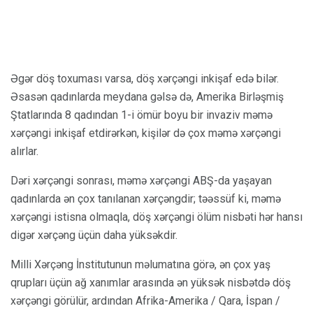
Əgər döş toxuması varsa, döş xərçəngi inkişaf edə bilər.
Əsasən qadınlarda meydana gəlsə də, Amerika Birləşmiş
Ştatlarında 8 qadından 1-i ömür boyu bir invaziv məmə
xərçəngi inkişaf etdirərkən, kişilər də çox məmə xərçəngi
alırlar.
Dəri xərçəngi sonrası, məmə xərçəngi ABŞ-da yaşayan
qadınlarda ən çox tanılanan xərçəngdir; təəssüf ki, məmə
xərçəngi istisna olmaqla, döş xərçəngi ölüm nisbəti hər hansı
digər xərçəng üçün daha yüksəkdir.
Milli Xərçəng İnstitutunun məlumatına görə, ən çox yaş
qrupları üçün ağ xanımlar arasında ən yüksək nisbətdə döş
xərçəngi görülür, ardından Afrika-Amerika / Qara, İspan /