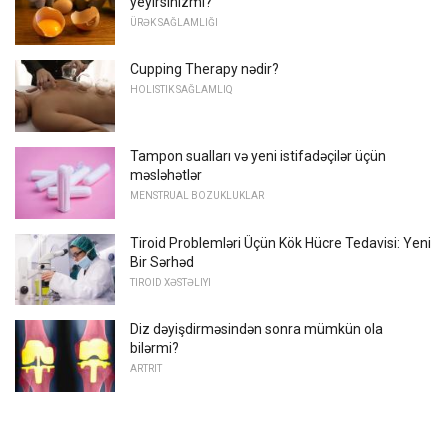
yeyirsinizmi?
ÜRƏK SAĞLAMLIĞI
Cupping Therapy nədir?
HOLISTIK SAĞLAMLIQ
Tampon sualları və yeni istifadəçilər üçün
məsləhətlər
MENSTRUAL BOZUKLUKLAR
Tiroid Problemləri Üçün Kök Hücre Tedavisi: Yeni
Bir Sərhəd
TIROID XƏSTƏLIYI
Diz dəyişdirməsindən sonra mümkün ola
bilərmi?
ARTRIT