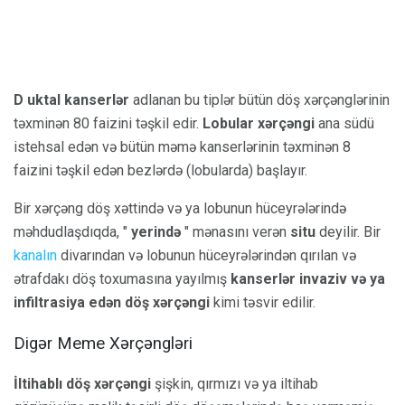
D
uktal kanserlər
adlanan bu tiplər bütün döş xərçənglərinin
təxminən 80 faizini təşkil edir.
Lobular xərçəngi
ana südü
istehsal edən və bütün məmə kanserlərinin təxminən 8
faizini təşkil edən bezlərdə (lobularda) başlayır.
Bir xərçəng döş xəttində və ya lobunun hüceyrələrində
məhdudlaşdıqda, "
yerində
" mənasını verən
situ
deyilir. Bir
kanalın
divarından və lobunun hüceyrələrindən qırılan və
ətrafdakı döş toxumasına yayılmış
kanserlər invaziv və ya
infiltrasiya edən döş xərçəngi
kimi təsvir edilir.
Digər Meme Xərçəngləri
İltihablı döş xərçəngi
şişkin, qırmızı və ya iltihab