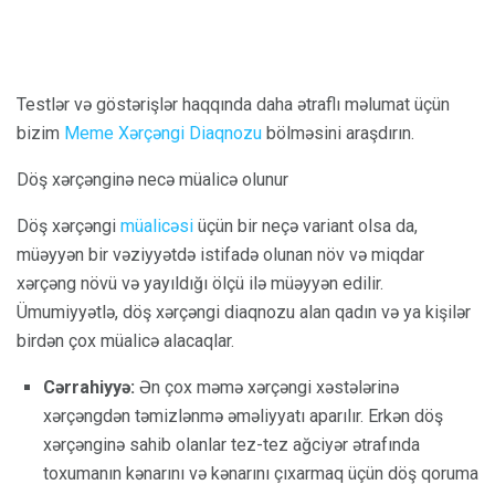
Testlər və göstərişlər haqqında daha ətraflı məlumat üçün
bizim
Meme Xərçəngi Diaqnozu
bölməsini araşdırın.
Döş xərçənginə necə müalicə olunur
Döş xərçəngi
müalicəsi
üçün bir neçə variant olsa da,
müəyyən bir vəziyyətdə istifadə olunan növ və miqdar
xərçəng növü və yayıldığı ölçü ilə müəyyən edilir.
Ümumiyyətlə, döş xərçəngi diaqnozu alan qadın və ya kişilər
birdən çox müalicə alacaqlar.
Cərrahiyyə:
Ən çox məmə xərçəngi xəstələrinə
xərçəngdən təmizlənmə əməliyyatı aparılır. Erkən döş
xərçənginə sahib olanlar tez-tez ağciyər ətrafında
toxumanın kənarını və kənarını çıxarmaq üçün döş qoruma