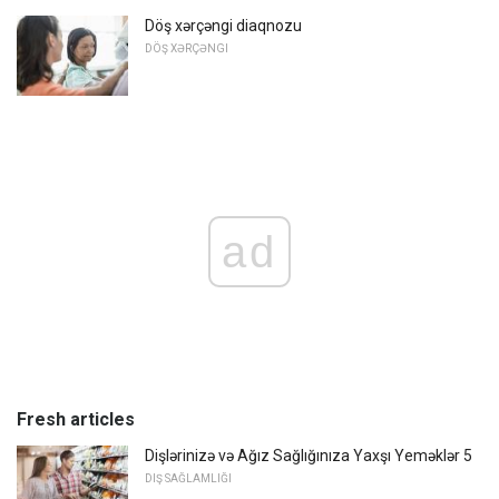
Döş xərçəngi diaqnozu
DÖŞ XƏRÇƏNGI
ad
Fresh articles
Dişlərinizə və Ağız Sağlığınıza Yaxşı Yeməklər 5
DIŞ SAĞLAMLIĞI