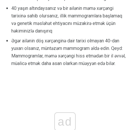
40 yaşın altındaysanız və bir ailənin məmə xərçəngi
tarixinə sahib olursanız, illik mammogramlara başlamaq
və genetik məsləhət ehtiyacını müzakirə etmək üçün
həkiminizlə danışırıq
Əgər ailənin döş xərçənginə dair tarixi olmayan 40-dan
yuxarı olsanız, müntəzəm mammogram əldə edin. Qeyd:
Mammogramlar, məmə xərçəngi hiss etmədən bir il əvvəl,
müalicə etmək daha asan olarkən müəyyən edə bilər.
ad