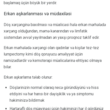
başlamaq üçün böyük bir yerdir.
Erkən aşkarlanması və müdaxiləsi
Döş xərçənginə baxılması və müalicəsi hələ erkən mərhələdə
xərçəng olduğundan, məmə kənarından və limfatik
sistemdən əvvəl yayılmadan ən yaxşı proqnoz təklif edir.
Erkən mərhələdə xərçəngi olan qadınlar və kişilər tez-tez
lumpectomy kimi döş qoruyucu əməliyyat üçün
namizədlərdir və kemoterapi müalicələrinə ehtiyac olmaya
bilər.
Erkən aşkarlama tələb olunur:
Döşlərinizin normal olaraq necə göründüyünü və hiss
etdiyini və hər hansı bir dəyişiklik və ya simptomu
həkiminizə bildirmək
Hərtərəfli döş müayinəsi üçün həkiminizi hər il gördünüz