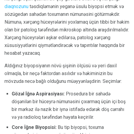
diaqnozunu
təsdiqləmənin yeganə üsulu biyopsi etmək və
sözügedən sahədən toxumanın nümunəsini götürməkdir.
Nümunə, xərçəng hüceyrələrini yoxlamaq üçün tibbi bir həkim
olan bir patolog tərəfindən mikroskop altında araşdırılmalıdır.
Xərçəng hüceyrələri aşkar edilərsə, patolog xərçəng
xüsusiyyətlərini qiymətləndirəcək və tapıntılar haqqında bir
hesabat yazacaq.
Aldığınız biyopsiyanın növü şişinin ölçüsü və yeri daxil
olmaqla, bir neçə faktordan asılıdır və həkiminizin bu
mövzuda necə bağlı olduğunu müəyyənləşdirin. Seçimlər:
Gözəl İğnə Aspirasiyası:
Prosedura bir sahədə
döşənilən bir hüceyrə nümunəsini çıxarmaq üçün içi boş
bir mərkəz ilə nazik bir iynə istifadə edərək döş cərrahı
və ya radioloq tərəfindən həyata keçirilir.
Core İğne Biyopsisi:
Bu tip biyopsi, toxuma