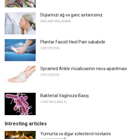
Dişlərinizi ağ və gənc axtarırsınız
SAĞLAM YAŞLANMA
Plantar Fasciit Heel Pain səbəbidir
ORTOPEDIYA
Sprained Ankle müalicəsinin necə aparılması
ORTOPEDIYA
Bakterial Vaginoza Baxış
CINSI SAĞLAMLIQ
Intresting articles
Yumurta və digər xolesterol növlərini