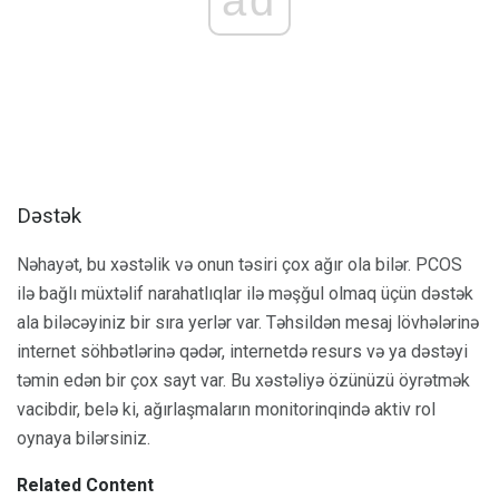
Dəstək
Nəhayət, bu xəstəlik və onun təsiri çox ağır ola bilər. PCOS
ilə bağlı müxtəlif narahatlıqlar ilə məşğul olmaq üçün dəstək
ala biləcəyiniz bir sıra yerlər var. Təhsildən mesaj lövhələrinə
internet söhbətlərinə qədər, internetdə resurs və ya dəstəyi
təmin edən bir çox sayt var. Bu xəstəliyə özünüzü öyrətmək
vacibdir, belə ki, ağırlaşmaların monitorinqində aktiv rol
oynaya bilərsiniz.
Related Content