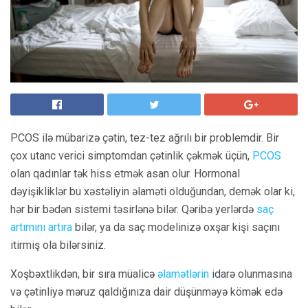
PCOS ilə mübarizə çətin, tez-tez ağrılı bir problemdir. Bir
çox utanc verici simptomdan çətinlik çəkmək üçün,
PCOS
olan qadınlar tək hiss etmək asan olur. Hormonal
dəyişikliklər bu xəstəliyin əlaməti olduğundan, demək olar ki,
hər bir bədən sistemi təsirlənə bilər. Qəribə yerlərdə
saç
artımını artıra
bilər, ya da saç modelinizə oxşar kişi saçını
itirmiş ola bilərsiniz.
Xoşbəxtlikdən, bir sıra müalicə
əlamətlərin
idarə olunmasına
və çətinliyə məruz qaldığınıza dair düşünməyə kömək edə