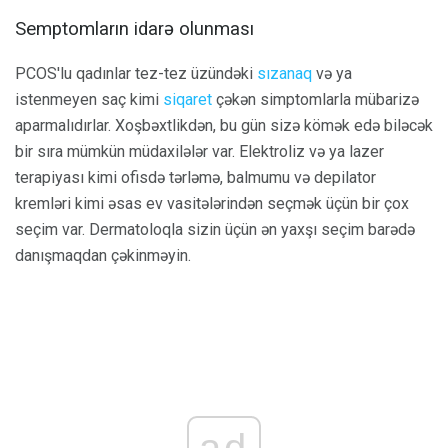
Semptomların idarə olunması
PCOS'lu qadınlar tez-tez üzündəki
sızanaq
və ya
istenmeyen saç kimi
siqaret
çəkən simptomlarla mübarizə
aparmalıdırlar. Xoşbəxtlikdən, bu gün sizə kömək edə biləcək
bir sıra mümkün müdaxilələr var. Elektroliz və ya lazer
terapiyası kimi ofisdə tərləmə, balmumu və depilator
kremləri kimi əsas ev vasitələrindən seçmək üçün bir çox
seçim var. Dermatoloqla sizin üçün ən yaxşı seçim barədə
danışmaqdan çəkinməyin.
ad