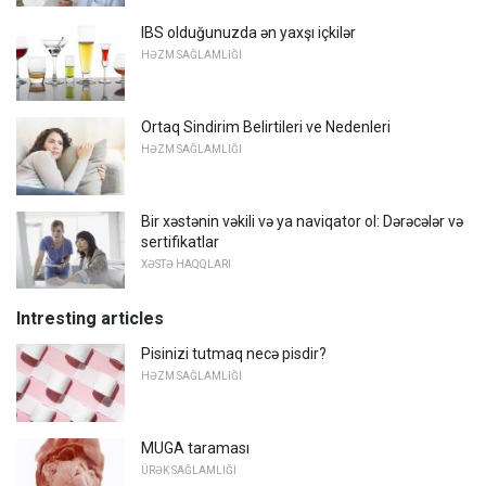
IBS olduğunuzda ən yaxşı içkilər
HƏZM SAĞLAMLIĞI
Ortaq Sindirim Belirtileri ve Nedenleri
HƏZM SAĞLAMLIĞI
Bir xəstənin vəkili və ya naviqator ol: Dərəcələr və
sertifikatlar
XƏSTƏ HAQQLARI
Intresting articles
Pisinizi tutmaq necə pisdir?
HƏZM SAĞLAMLIĞI
MUGA taraması
ÜRƏK SAĞLAMLIĞI