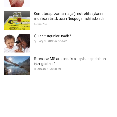
Kemoterapi zamanı aşağı nötrofil saylarını
müalicə etmək üçün Neupogen istifadə edin
XƏRÇƏNG
Qulaq tutqunları nədir?
QULAQ, BURUN VƏ BOĞAZ
Stress və MS arasındakı əlaqə haqqında hansı
işlər göstərir?
BRAIN & SINIR SISTEMI