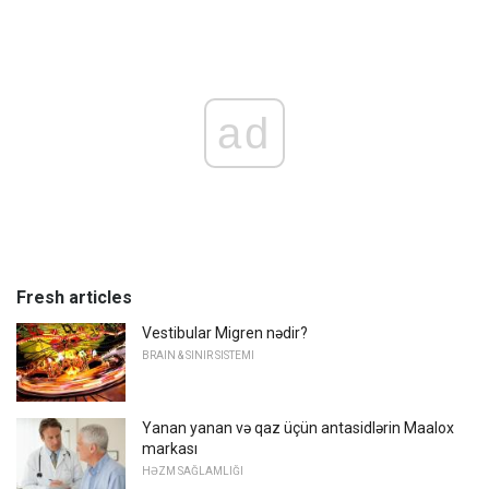
ad
Fresh articles
Vestibular Migren nədir?
BRAIN & SINIR SISTEMI
Yanan yanan və qaz üçün antasidlərin Maalox
markası
HƏZM SAĞLAMLIĞI