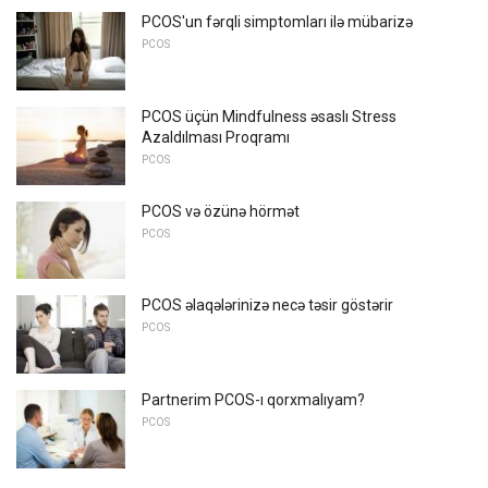
PCOS'un fərqli simptomları ilə mübarizə
PCOS
PCOS üçün Mindfulness əsaslı Stress
Azaldılması Proqramı
PCOS
PCOS və özünə hörmət
PCOS
PCOS əlaqələrinizə necə təsir göstərir
PCOS
Partnerim PCOS-ı qorxmalıyam?
PCOS