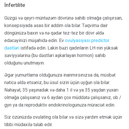
İnfertilite
Güzgü və qeyri-müntəzəm dövrünə sahib olmağa çalışırsan,
konsepsiyada əsas bir addım ola bilər. Təqvimə dair
döngünüzə baxın və nə qədər tez-tez bir dövr əldə
edəcəyinizi müşahidə edin. Ev
ovulyasiyası predictor
dəstləri
istifadə edin. Lakin bəzi qadınların LH-nin yüksək
səviyyələrinə (bu dəstləri aşkarlayan hormon) sahib
olduğunu unutmayın.
Əgər yumurtlama olduğunuza inanmırsınızsa da, müsbət
nəticə əldə etsəniz, bu üsul sizin üçün uyğun ola bilər.
Nəhayət, 35 yaşınadək və daha 1 il və ya 35 yaşdan yuxarı
olmağa çalışsanız və 6 aydan çox müddətə çalışsanız, ob /
gyn ya da reproduktiv endokrinologunuza müraciət edin.
Siz özünüzdə ovulating ola bilər və sizə yardım etmək üçün
tibbi müdaxilə tələb edir.