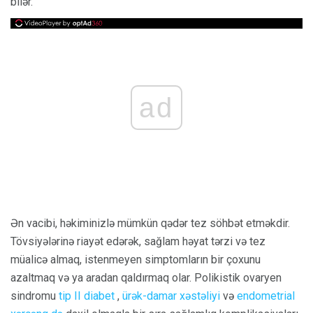
bilər.
ad
Ən vacibi, həkiminizlə mümkün qədər tez söhbət etməkdir.
Tövsiyələrinə riayət edərək, sağlam həyat tərzi və tez
müalicə almaq, istenmeyen simptomların bir çoxunu
azaltmaq və ya aradan qaldırmaq olar. Polikistik ovaryen
sindromu
tip II diabet
,
ürək-damar xəstəliyi
və
endometrial