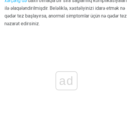
xərçəng də
daxil olmaqla bir sıra sağlamlıq komplikasiyaları
ilə əlaqələndirilmişdir. Beləliklə, xəstəliyinizi idarə etmək nə
qədər tez başlayırsa, anormal simptomlar üçün nə qədər tez
nəzarət edirsiniz.
ad