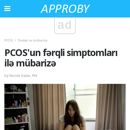
ad
PCOS
Dəstək və mübarizə
PCOS'un fərqli simptomları
ilə mübarizə
by Nicole Galan, RN