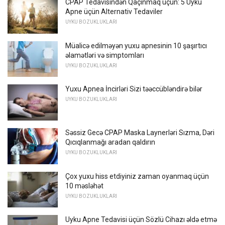
CPAP Tedavisindən Qaçınmaq üçün: 5 Uyku
Apne üçün Alternativ Tedaviler
UYKU BOZUKLUKLARI
Müalicə edilməyən yuxu apnesinin 10 şaşırtıcı
əlamətləri və simptomları
UYKU BOZUKLUKLARI
Yuxu Apnea İncirləri Sizi təəccübləndirə bilər
UYKU BOZUKLUKLARI
Səssiz Gecə CPAP Maska Laynerləri Sızma, Dəri
Qıcıqlanmağı aradan qaldırın
UYKU BOZUKLUKLARI
Çox yuxu hiss etdiyiniz zaman oyanmaq üçün
10 məsləhət
UYKU BOZUKLUKLARI
Uyku Apne Tedavisi üçün Sözlü Cihazı əldə etmə