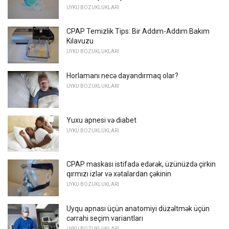
UYKU BOZUKLUKLARI
CPAP Temizlik Tips: Bir Addım-Addım Bakım
Kılavuzu
UYKU BOZUKLUKLARI
Horlamanı necə dayandırmaq olar?
UYKU BOZUKLUKLARI
Yuxu apnesi və diabet
UYKU BOZUKLUKLARI
CPAP maskası istifadə edərək, üzünüzdə çirkin
qırmızı izlər və xətalardan çəkinin
UYKU BOZUKLUKLARI
Uyqu apnası üçün anatomiyi düzəltmək üçün
cərrahi seçim variantları
UYKU BOZUKLUKLARI