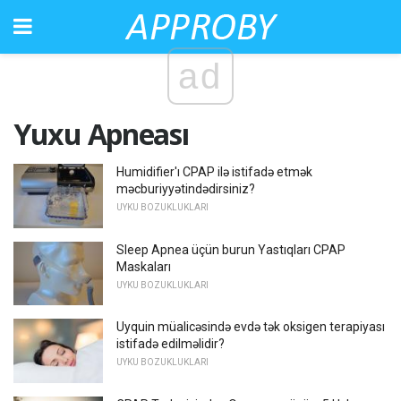
ad
Yuxu Apneası
Humidifier'ı CPAP ilə istifadə etmək
məcburiyyətindədirsiniz?
UYKU BOZUKLUKLARI
Sleep Apnea üçün burun Yastıqları CPAP
Maskaları
UYKU BOZUKLUKLARI
Uyquin müalicəsində evdə tək oksigen terapiyası
istifadə edilməlidir?
UYKU BOZUKLUKLARI