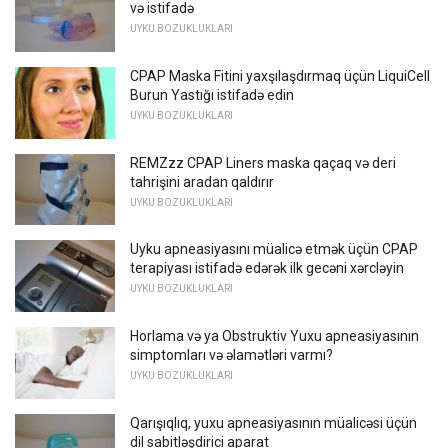
və istifadə
UYKU BOZUKLUKLARI
CPAP Maska Fitini yaxşılaşdırmaq üçün LiquiCell
Burun Yastığı istifadə edin
UYKU BOZUKLUKLARI
REMZzz CPAP Liners maska ​​qaçaq və deri
tahrişini aradan qaldırır
UYKU BOZUKLUKLARI
Uyku apneasiyasını müalicə etmək üçün CPAP
terapiyası istifadə edərək ilk gecəni xərcləyin
UYKU BOZUKLUKLARI
Horlama və ya Obstruktiv Yuxu apneasiyasının
simptomları və əlamətləri varmı?
UYKU BOZUKLUKLARI
Qarışıqlıq, yuxu apneasiyasının müalicəsi üçün
dil sabitləşdirici aparat