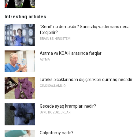
Intresting articles
"Senil" nə deməkdir? Sansızlıq və demans necə
fərqlənir?
BRAIN & SINIR SISTEMI
Astma və KOAH arasında fərqlər
ASTMA
Lateks əlcəklərindən diş çəlləkləri qurmaq necədir
CINSI SAĞLAMLIQ
Gecədə ayaq krampları nədir?
UYKU BOZUKLUKLARI
Colpotomy nədir?