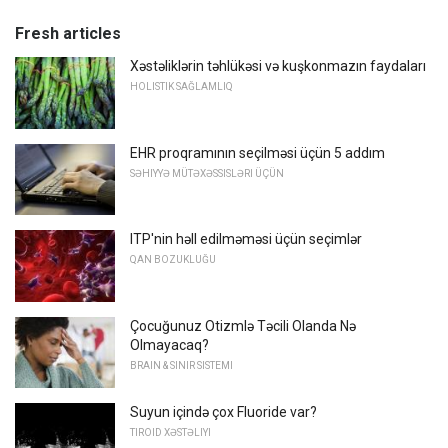
Fresh articles
Xəstəliklərin təhlükəsi və kuşkonmazın faydaları
HOLISTIK SAĞLAMLIQ
EHR proqramının seçilməsi üçün 5 addım
SƏHIYYƏ MÜTƏXƏSSISLƏRI ÜÇÜN
ITP'nin həll edilməməsi üçün seçimlər
QAN BOZUKLUĞU
Çocuğunuz Otizmlə Təcili Olanda Nə
Olmayacaq?
BRAIN & SINIR SISTEMI
Suyun içində çox Fluoride var?
TIROID XƏSTƏLIYI