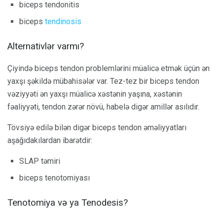
biceps tendonitis
biceps
tendinosis
Alternativlər varmı?
Çiyində biceps tendon problemlərini müalicə etmək üçün ən
yaxşı şəkildə mübahisələr var. Tez-tez bir biceps tendon
vəziyyəti ən yaxşı müalicə xəstənin yaşına, xəstənin
fəaliyyəti, tendon zərər növü, habelə digər amillər asılıdır.
Tövsiyə edilə bilən digər biceps tendon əməliyyatları
aşağıdakılardan ibarətdir:
SLAP təmiri
biceps tenotomiyası
Tenotomiya və ya Tenodesis?