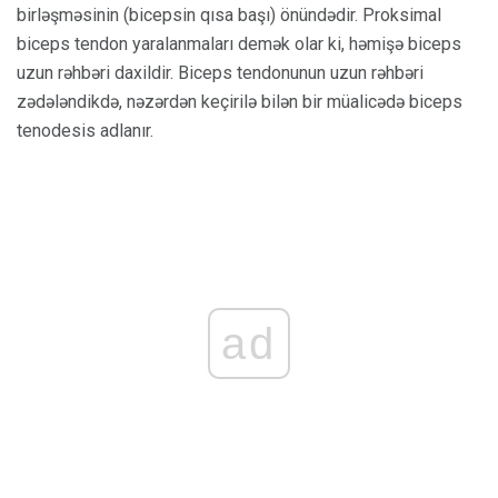
birləşməsinin (bicepsin qısa başı) önündədir. Proksimal
biceps tendon yaralanmaları demək olar ki, həmişə biceps
uzun rəhbəri daxildir. Biceps tendonunun uzun rəhbəri
zədələndikdə, nəzərdən keçirilə bilən bir müalicədə biceps
tenodesis adlanır.
ad