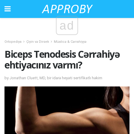
ad
Ortopediya
Çiyin və Dirsek
Müalicə & Cərrahiyyə
Biceps Tenodesis Cərrahiyə
ehtiyacınız varmı?
by Jonathan Cluett, MD, bir idarə heyəti sertifikatlı həkim