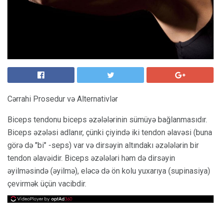
Cərrahi Prosedur və Alternativlər
Biceps tendonu biceps əzələlərinin sümüyə bağlanmasıdır.
Biceps əzələsi adlanır, çünki çiyində iki tendon əlavəsi (buna
görə də "bi" -seps) var və dirsəyin altındakı əzələlərin bir
tendon əlavəidir. Biceps əzələləri həm də dirsəyin
əyilməsində (əyilmə), eləcə də ön kolu yuxarıya (supinasiya)
çevirmək üçün vacibdir.