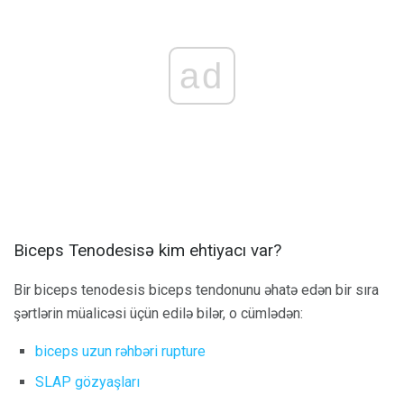
ad
Biceps Tenodesisə kim ehtiyacı var?
Bir biceps tenodesis biceps tendonunu əhatə edən bir sıra
şərtlərin müalicəsi üçün edilə bilər, o cümlədən:
biceps uzun rəhbəri rupture
SLAP gözyaşları