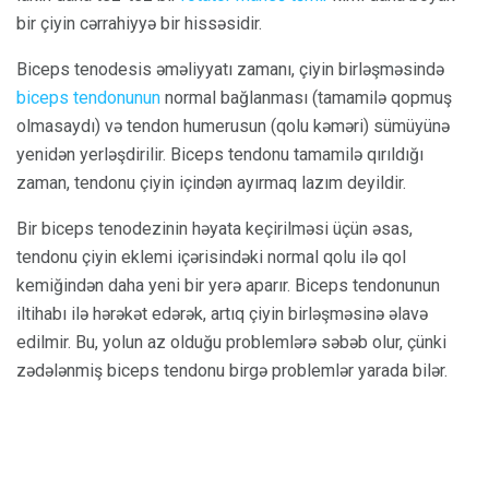
bir çiyin cərrahiyyə bir hissəsidir.
Biceps tenodesis əməliyyatı zamanı, çiyin birləşməsində
biceps tendonunun
normal bağlanması (tamamilə qopmuş
olmasaydı) və tendon humerusun (qolu kəməri) sümüyünə
yenidən yerləşdirilir. Biceps tendonu tamamilə qırıldığı
zaman, tendonu çiyin içindən ayırmaq lazım deyildir.
Bir biceps tenodezinin həyata keçirilməsi üçün əsas,
tendonu çiyin eklemi içərisindəki normal qolu ilə qol
kemiğindən daha yeni bir yerə aparır. Biceps tendonunun
iltihabı ilə hərəkət edərək, artıq çiyin birləşməsinə əlavə
edilmir. Bu, yolun az olduğu problemlərə səbəb olur, çünki
zədələnmiş biceps tendonu birgə problemlər yarada bilər.