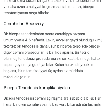
İnsanlar daha sürətli bir şəfa istəsələr və bir tendonun təmiri
və daha uzun əməliyyat keçməməsi istəməsələr, biceps
tenotomiyasını seçə bilərlər.
Cərrahidən Recovery
Bir biceps tenodesisdən sonra cərrahiyyə bərpası
ümumiyyətlə 4-6 həftədir. Lakin, əvvəllər qeyd olunduğu kimi,
tez-tez bir tenodesis daha uzun bir bərpa tələb edə biləcək
digər cərrahi prosedurlar ilə birlikdə aparılır. Bir təcrid
olunmuş tenodesiz prosedurası varsa, xəstə bir neçə həftə
sapan geyinməyi gözləyə bilər. Kolun hərəkətliliyi erkən
başlanır, lakin tam fəaliyyət üç aydan az müddətə
məhdudlaşdırılır.
Biceps Tenodesis komplikasiyaları
Biceps tenodesisi cərrahi ağırlaşmalara səbəb ola bilər. Hər
hansı bir çiyin cərrahiyyəsi ilə baş verə bilən adi ağırlaşmalar