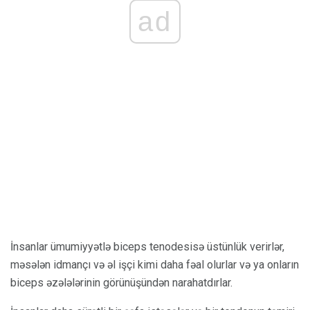
ad
İnsanlar ümumiyyətlə biceps tenodesisə üstünlük verirlər,
məsələn idmançı və əl işçi kimi daha fəal olurlar və ya onların
biceps əzələlərinin görünüşündən narahatdırlar.