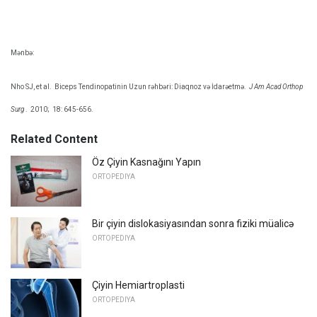
Mənbə:
Nho SJ, et al.
Biceps Tendinopatinin Uzun rəhbəri: Diaqnoz və İdarəetmə.
J Am Acad Orthop
Surg
.
2010;
18: 645-656.
Related Content
Öz Çiyin Kasnağını Yapın
ORTOPEDIYA
Bir çiyin dislokasiyasından sonra fiziki müalicə
ORTOPEDIYA
Çiyin Hemiartroplasti
ORTOPEDIYA