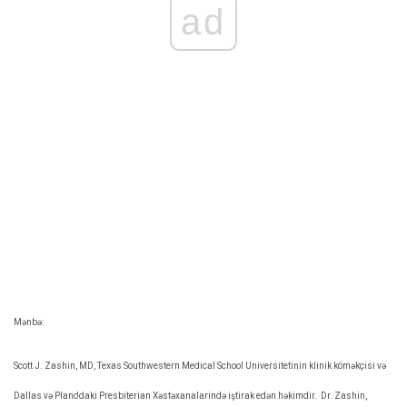
ad
Mənbə:
Scott J. Zashin, MD, Texas Southwestern Medical School Universitetinin klinik köməkçisi və
Dallas və Plano'daki Presbiterian Xəstəxanalarində iştirak edən həkimdir.
Dr. Zashin,