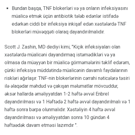
Bundan başqa, TNF blokerləri və ya onların infeksiyasını
müalicə etmək üçün antibiotik tələb edənlər istifadə
edərkən ciddi bir infeksiya inkişaf edən xəstələrdə TNF
blokerləri müvəqqəti olaraq dayandırılmalıdır.
Scott J. Zashin, MD dediyi kimi, "Kiçik infeksiyaları olan
xəstələrdə müalicəni dayandırmaq istəmədikləri və ya
olmasa da müəyyən bir müalicə görməmələrini təklif edərəm,
çünki infeksiya müddətində müalicənin davamlı faydalarının
riskləri ağırlaşır. TNF-nin blokerlərinin cərrahi nəticələrə təsiri
ilə əlaqədar məhdud və çakışan məlumatlar mövcuddur,
əksər hallarda əməliyyatdan 1-2 həftə əvvəl Enbrel
dayandırılması və 1 Həftədə 2 həftə əvvəl dayandırılmalı və 1
həftə sonra bərpa olunmalıdır. Xəstəliyin 4 həftə əvvəl
dayandırılması və əməliyyatdan sonra 10 gündən 4
həftəədək davam etməsi lazımdır ".