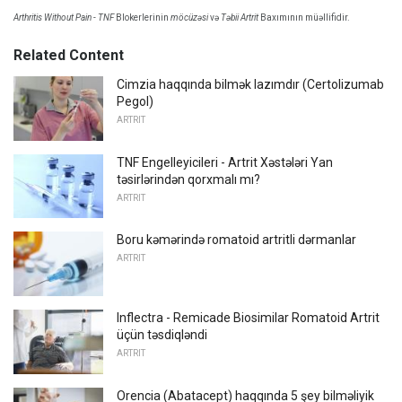
Arthritis Without Pain - TNF
Blokerlerinin
möcüzəsi
və
Təbii Artrit
Baxımının müəllifidir.
Related Content
Cimzia haqqında bilmək lazımdır (Certolizumab
Pegol)
ARTRIT
TNF Engelleyicileri - Artrit Xəstələri Yan
təsirlərindən qorxmalı mı?
ARTRIT
Boru kəmərində romatoid artritli dərmanlar
ARTRIT
Inflectra - Remicade Biosimilar Romatoid Artrit
üçün təsdiqləndi
ARTRIT
Orencia (Abatacept) haqqında 5 şey bilməliyik