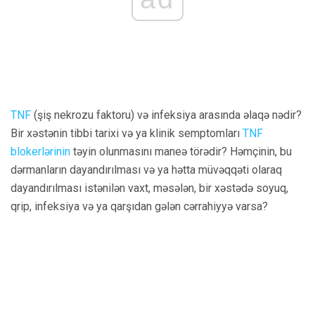
TNF
(şiş nekrozu faktoru) və infeksiya arasında əlaqə nədir?
Bir xəstənin tibbi tarixi və ya klinik semptomları
TNF
blokerlərinin
təyin olunmasını maneə törədir? Həmçinin, bu
dərmanların dayandırılması və ya hətta müvəqqəti olaraq
dayandırılması istənilən vaxt, məsələn, bir xəstədə soyuq,
qrip, infeksiya və ya qarşıdan gələn cərrahiyyə varsa?