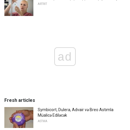
ARTRIT
ad
Fresh articles
Symbicort, Dulera, Advair və Breo Astımla
Müalicə Ediləcək
ASTMA