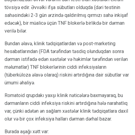
tövsiyə edir. Əvvəlki ifşa sübutları olduqda (dəri testinin
sahəsindəki 2-3 gün ərzində qaldırılmış qırmızı sahə inkişaf
edəcək), bir müalicə üçün TNF blokerlə birlikdə bir dərman
verilə bilər.
Bundan əlavə, klinik tədqiqatlardan və post-marketing
hesabatlarından (FDA tərəfindən təsdiq olunduqdan sonra
dərman istifadə edən xəstələr və həkimlər tərəfindən verilən
məlumatlar) TNF blokerlərinin ciddi infeksiyaların
(tüberküloza əlavə olaraq) riskini artırdığına dair sübutlar var
ümumi əhaliyə.
Romatoid qrupdakı yaxşı klinik nəticələrə baxmayaraq, bu
dərmanların ciddi infeksiya riskini artırdığına hələ narahatlıq
var, çünki adətən ən sağlam xəstələr klinik tədqiqatlara daxil
olur və bir çox infeksiya halları dərman dərhal bazar.
Burada aşağı xətt var: