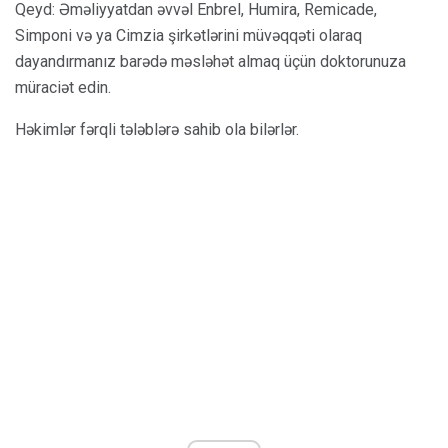
Qeyd: Əməliyyatdan əvvəl Enbrel, Humira, Remicade,
Simponi və ya Cimzia şirkətlərini müvəqqəti olaraq
dayandırmanız barədə məsləhət almaq üçün doktorunuza
müraciət edin.
Həkimlər fərqli tələblərə sahib ola bilərlər.