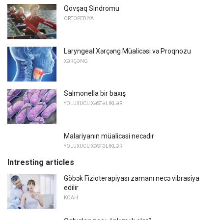
Qovşaq Sindromu
ORTOPEDIYA
Laryngeal Xərçəng Müalicəsi və Proqnozu
XƏRÇƏNG
Salmonella bir baxış
YOLUXUCU XƏSTƏLIKLƏR
Malariyanın müalicəsi necədir
YOLUXUCU XƏSTƏLIKLƏR
Intresting articles
Göbək Fizioterapiyası zamanı necə vibrasiya
edilir
KOAH