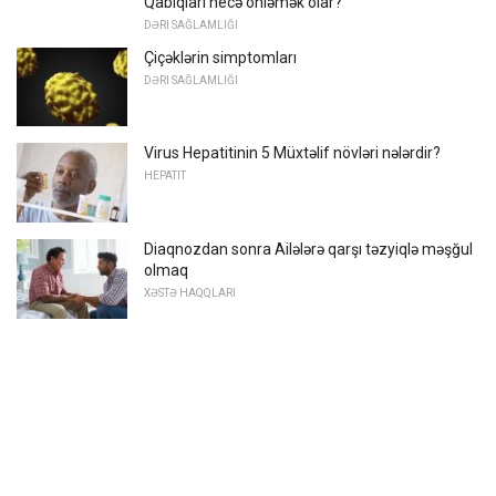
Qabıqları necə önləmək olar?
DƏRI SAĞLAMLIĞI
Çiçəklərin simptomları
DƏRI SAĞLAMLIĞI
Virus Hepatitinin 5 Müxtəlif növləri nələrdir?
HEPATIT
Diaqnozdan sonra Ailələrə qarşı təzyiqlə məşğul
olmaq
XƏSTƏ HAQQLARI