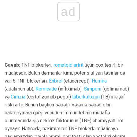
ad
Cavab:
TNF blokerləri,
romatoid artrit
üçün çox təsirli bir
müalicədir. Bütün dərmanlar kimi, potensial yan təsirlər də
var. 5 TNF blokerləri:
Enbrel
(etanercept),
Humira
(adalimumab),
Remicade
(infliximab),
Simponi
(golimumab)
və
Cimzia
(certolizumab pegol)
tüberkülozun
(TB) inkişaf
riski artır. Bunun başlıca səbəbi, vərəmə səbəb olan
bakteriyalara qarşı vücudun immunitetinin müdafiə
olunmasında şiş nekroz faktorunun (TNF) əhəmiyyətli rol
oynayır. Nəticədə, həkimlər bir TNF blokerlə müalicəyə
başlamazdan əvvəl vərəmli dəri testi olan xəstələri ekranı