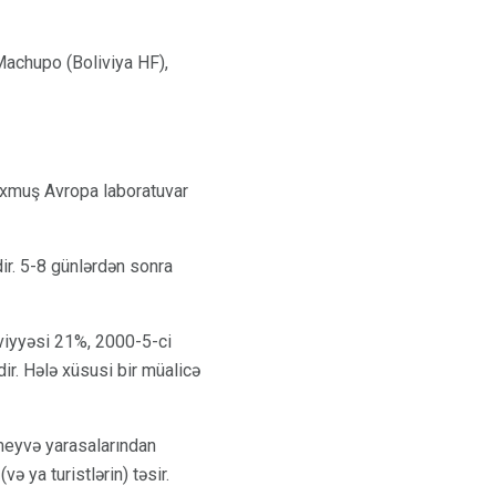
 Machupo (Boliviya HF),
luxmuş Avropa laboratuvar
dir. 5-8 günlərdən sonra
səviyyəsi 21%, 2000-5-ci
r. Hələ xüsusi bir müalicə
meyvə yarasalarından
ə ya turistlərin) təsir.