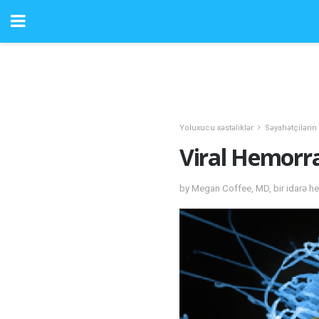
Yoluxucu xəstəliklər
Səyahətçilərin
Viral Hemorra
by Megan Coffee, MD, bir idarə hey