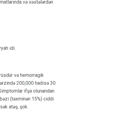
matlarında və xəstələrdən
yah idi.
irüsdür və hemorragik
l ərzində 200,000 hadisə 30
. Simptomlar ifşa olunandan
n bəzi (təxminən 15%) ciddi
sək atəş, şok.