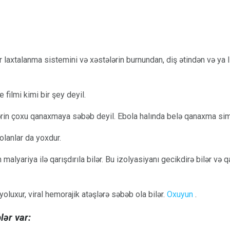
nlar laxtalanma sistemini və xəstələrin burnundan, diş ətindən və y
 filmi kimi bir şey deyil.
lərin çoxu qanaxmaya səbəb deyil. Ebola halında belə qanaxma sim
olanlar da yoxdur.
malyariya ilə qarışdırıla bilər. Bu izolyasiyanı gecikdirə bilər və q
oluxur, viral hemorajik atəşlərə səbəb ola bilər.
Oxuyun
.
lər var: