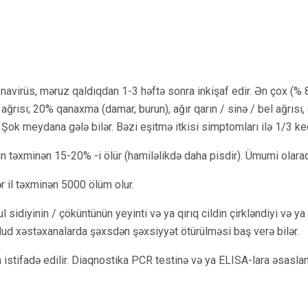
enavirüs, məruz qaldıqdan 1-3 həftə sonra inkişaf edir. Ən çox (
ağrısı; 20% qanaxma (damar, burun), ağır qarın / sinə / bel ağrısı
ır. Şok meydana gələ bilər. Bəzi eşitmə itkisi simptomları ilə 1/3 keç
in təxminən 15-20% -i ölür (hamiləlikdə daha pisdir). Ümumi olaraq
 il təxminən 5000 ölüm olur.
sidiyinin / çöküntünün yeyinti və ya qırıq cildin çirkləndiyi və y
dud xəstəxanalarda şəxsdən şəxsiyyət ötürülməsi baş verə bilər.
an istifadə edilir. Diaqnostika PCR testinə və ya ELISA-lara əsaslanı