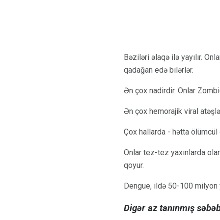
Bəziləri əlaqə ilə yayılır. O
qadağan edə bilərlər.
Ən çox nadirdir. Onlar Zombie
Ən çox hemorajik viral atəş
Çox hallarda - hətta ölümcül 
Onlar tez-tez yaxınlarda olan 
qoyur.
Dengue, ildə 50-100 milyon y
Digər az tanınmış səbəb