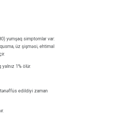
% 80) yumşaq simptomlar var:
, qusma, üz şişməsi, ehtimal
ir.
 yalnız 1% ölür.
a tənəffüs edildiyi zaman
r.