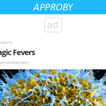
ad
 sağlamlığı
gic Fevers
əti sertifikatlı həkim