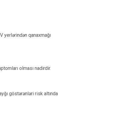
a IV yerlərindən qanaxmağı
ptomları olması nadirdir.
ayğı göstərənləri risk altında