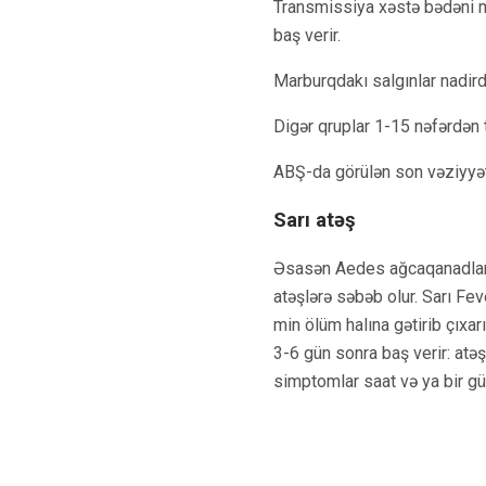
Transmissiya xəstə bədəni m
baş verir.
Marburqdakı salgınlar nadird
Digər qruplar 1-15 nəfərdən t
ABŞ-da görülən son vəziyyət
Sarı atəş
Əsasən Aedes ağcaqanadları 
atəşlərə səbəb olur. Sarı Fe
min ölüm halına gətirib çıxa
3-6 gün sonra baş verir: atəş
simptomlar saat və ya bir gün