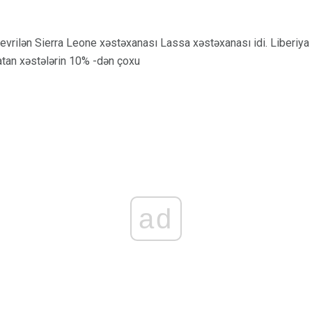
evrilən Sierra Leone xəstəxanası Lassa xəstəxanası idi. Liberiya
atan xəstələrin 10% -dən çoxu
ad