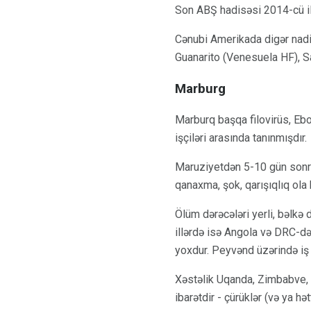
Son ABŞ hadisəsi 2014-cü il
Cənubi Amerikada digər nadir
Guanarito (Venesuela HF), Sa
Marburg
Marburq başqa filovirüs, Ebo
işçiləri arasında tanınmışdır.
Maruziyetdən 5-10 gün sonra x
qanaxma, şok, qarışıqlıq ola b
Ölüm dərəcələri yerli, bəlkə 
illərdə isə Angola və DRC-d
yoxdur. Peyvənd üzərində iş 
Xəstəlik Uqanda, Zimbabve, 
ibarətdir - çürüklər (və ya h