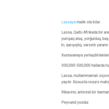
Lassaya
malik ola bilər.
Lassa, Qərbi Afrikada bir ar
yumşaq atəş, yorğunluq, baş 
ki, qarışıqlıq, sarsıntı yaran
Xəstəxanaya yerləşdirilənlər
300,000-500,000 hallarda hər
Lassa, multammamalı siçovul 
yayılır. Xüsusilə resurs məh
Ribavirin, antiviral bir dərm
Peyvənd yoxdur.