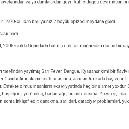
ayelərindən və ya damlalardan qeyri-kafi olduqda qeyri-insan pri
ir. 1970-ci ildən bəri yalnız 2 böyük epizod meydana gəldi.
əsirləndi.
, 2008-ci ildə Uqandada batmış dolu bir mağaradan dönən bir səy
tərəfindən yayılmış Sarı Fever, Dengue, Kyasanur kimi bir flaviv
ver Cənubi Amerikanın bir hissəsində, əsasən Afrikada baş verir. İ
rır. Enfekte olmuş insanların əksəriyyətində heç bir əlamət yoxdur
, baş ağrısı, yorğunluq, bədən-ağrı, bulantı, qusma. Ən yaxşı, laki
 sonra inkişaf edir: qanaxma, sarı dəri, qaraciyər problemləri, yük