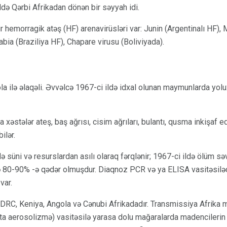
də Qərbi Afrikadan dönən bir səyyah idi.
 hemorragik atəş (HF) arenavirüsləri var: Junin (Argentinalı HF),
bia (Braziliya HF), Chapare virusu (Boliviyada).
la ilə əlaqəli. Əvvəlcə 1967-ci ildə idxal olunan maymunlarda yo
əstələr ateş, baş ağrısı, cisim ağrıları, bulantı, qusma inkişaf e
ilər.
də süni və resurslardan asılı olaraq fərqlənir; 1967-ci ildə ölüm 
ə 80-90% -ə qədər olmuşdur. Diaqnoz PCR və ya ELISA vasitəsilədi
var.
DRC, Keniya, Angola və Cənubi Afrikadadır. Transmissiya Afrika 
ətta aerosolizmə) vasitəsilə yarasa dolu mağaralarda madencilerin (v