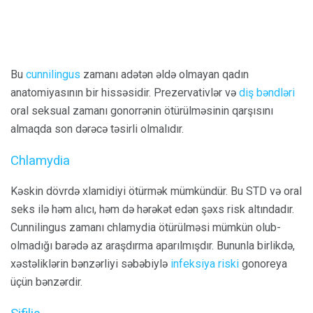
Bu
cunnilingus
zamanı adətən əldə olmayan qadın
anatomiyasının bir hissəsidir. Prezervativlər və
diş bəndləri
oral seksual zamanı gonorrənin ötürülməsinin qarşısını
almaqda son dərəcə təsirli olmalıdır.
Chlamydia
Kəskin dövrdə xlamidiyi ötürmək mümkündür. Bu STD və oral
seks ilə həm alıcı, həm də hərəkət edən şəxs risk altındadır.
Cunnilingus zamanı chlamydia ötürülməsi mümkün olub-
olmadığı barədə az araşdırma aparılmışdır. Bununla birlikdə,
xəstəliklərin bənzərliyi səbəbiylə
infeksiya riski
gonoreya
üçün bənzərdir.