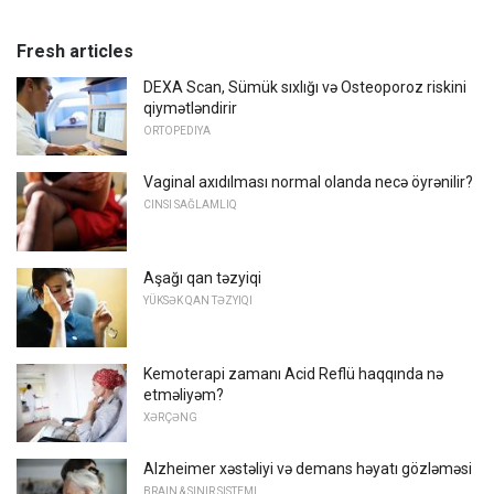
Fresh articles
DEXA Scan, Sümük sıxlığı və Osteoporoz riskini
qiymətləndirir
ORTOPEDIYA
Vaginal axıdılması normal olanda necə öyrənilir?
CINSI SAĞLAMLIQ
Aşağı qan təzyiqi
YÜKSƏK QAN TƏZYIQI
Kemoterapi zamanı Acid Reflü haqqında nə
etməliyəm?
XƏRÇƏNG
Alzheimer xəstəliyi və demans həyatı gözləməsi
BRAIN & SINIR SISTEMI