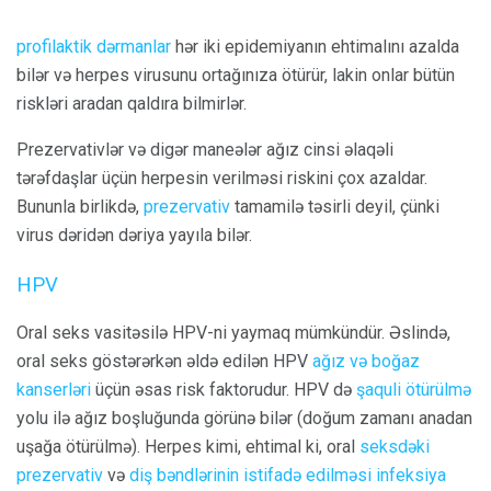
profilaktik dərmanlar
hər iki epidemiyanın ehtimalını azalda
bilər və herpes virusunu ortağınıza ötürür, lakin onlar bütün
riskləri aradan qaldıra bilmirlər.
Prezervativlər və digər maneələr ağız cinsi əlaqəli
tərəfdaşlar üçün herpesin verilməsi riskini çox azaldar.
Bununla birlikdə,
prezervativ
tamamilə təsirli deyil, çünki
virus dəridən dəriya yayıla bilər.
HPV
Oral seks vasitəsilə HPV-ni yaymaq mümkündür. Əslində,
oral seks göstərərkən əldə edilən HPV
ağız və boğaz
kanserləri
üçün əsas risk faktorudur. HPV də
şaquli ötürülmə
yolu ilə ağız boşluğunda görünə bilər (doğum zamanı anadan
uşağa ötürülmə). Herpes kimi, ehtimal ki, oral
seksdəki
prezervativ
və
diş bəndlərinin
istifadə
edilməsi infeksiya