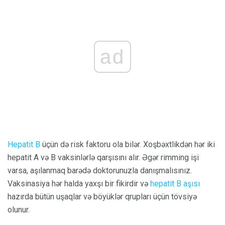
ad
Hepatit B
üçün də risk faktoru ola bilər. Xoşbəxtlikdən hər iki
hepatit A və B vaksinlərlə qarşısını alır. Əgər rimming işi
varsa, aşılanmaq barədə doktorunuzla danışmalısınız.
Vaksinasiya hər halda yaxşı bir fikirdir və
hepatit B aşısı
hazırda bütün uşaqlar və böyüklər qrupları üçün tövsiyə
olunur.