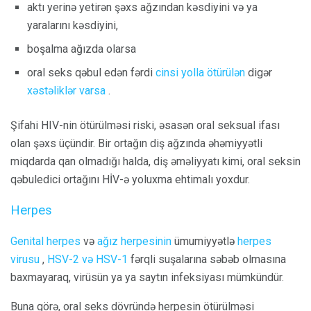
aktı yerinə yetirən şəxs ağzından kəsdiyini və ya
yaralarını kəsdiyini,
boşalma ağızda olarsa
oral seks qəbul edən fərdi
cinsi yolla ötürülən
digər
xəstəliklər varsa
.
Şifahi HIV-nin ötürülməsi riski, əsasən oral seksual ifası
olan şəxs üçündir. Bir ortağın diş ağzında əhəmiyyətli
miqdarda qan olmadığı halda, diş əməliyyatı kimi, oral seksin
qəbuledici ortağını HİV-ə yoluxma ehtimalı yoxdur.
Herpes
Genital herpes
və
ağız herpesinin
ümumiyyətlə
herpes
virusu
,
HSV-2 və HSV-1
fərqli suşalarına səbəb olmasına
baxmayaraq, virüsün ya ya saytın infeksiyası mümkündür.
Buna görə, oral seks dövründə herpesin ötürülməsi