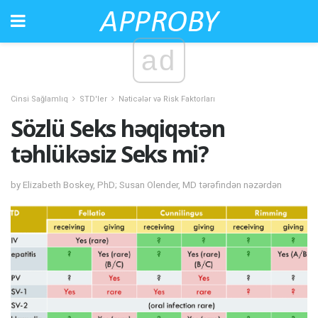
ad
Cinsi Sağlamlıq
STD'ler
Nəticələr və Risk Faktorları
Sözlü Seks həqiqətən
təhlükəsiz Seks mi?
by Elizabeth Boskey, PhD; Susan Olender, MD tərəfindən nəzərdən