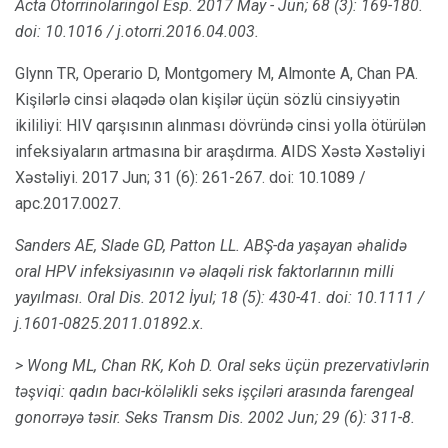
Acta Otorrinolaringol Esp.
2017 May - Jun; 68 (3): 169-180.
doi: 10.1016 / j.otorri.2016.04.003.
Glynn TR, Operario D, Montgomery M, Almonte A, Chan PA.
Kişilərlə cinsi əlaqədə olan kişilər üçün sözlü cinsiyyətin
ikililiyi: HIV qarşısının alınması dövründə cinsi yolla ötürülən
infeksiyaların artmasına bir araşdırma. AIDS Xəstə Xəstəliyi
Xəstəliyi. 2017 Jun; 31 (6): 261-267. doi: 10.1089 /
apc.2017.0027.
Sanders AE, Slade GD, Patton LL.
ABŞ-da yaşayan əhalidə
oral HPV infeksiyasının və əlaqəli risk faktorlarının milli
yayılması.
Oral Dis.
2012 İyul; 18 (5): 430-41.
doi: 10.1111 /
j.1601-0825.2011.01892.x.
> Wong ML, Chan RK, Koh D. Oral seks üçün prezervativlərin
təşviqi: qadın bacı-köləlikli seks işçiləri arasında farengeal
gonorrəyə təsir.
Seks Transm Dis.
2002 Jun; 29 (6): 311-8.