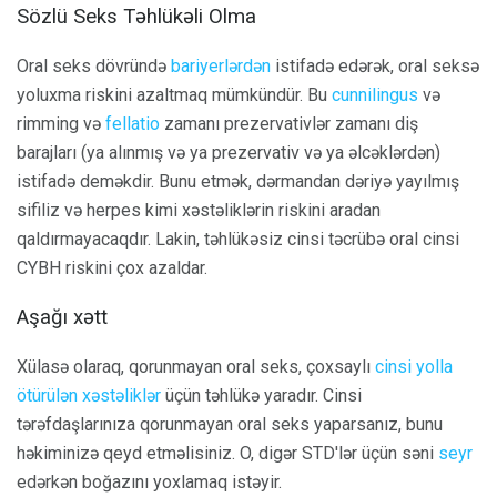
Sözlü Seks Təhlükəli Olma
Oral seks dövründə
bariyerlərdən
istifadə edərək, oral seksə
yoluxma riskini azaltmaq mümkündür. Bu
cunnilingus
və
rimming və
fellatio
zamanı prezervativlər zamanı diş
barajları (ya alınmış və ya prezervativ və ya əlcəklərdən)
istifadə deməkdir. Bunu etmək, dərmandan dəriyə yayılmış
sifiliz və herpes kimi xəstəliklərin riskini aradan
qaldırmayacaqdır. Lakin, təhlükəsiz cinsi təcrübə oral cinsi
CYBH riskini çox azaldar.
Aşağı xətt
Xülasə olaraq, qorunmayan oral seks, çoxsaylı
cinsi yolla
ötürülən xəstəliklər
üçün təhlükə yaradır. Cinsi
tərəfdaşlarınıza qorunmayan oral seks yaparsanız, bunu
həkiminizə qeyd etməlisiniz. O, digər STD'lər üçün səni
seyr
edərkən boğazını yoxlamaq istəyir.