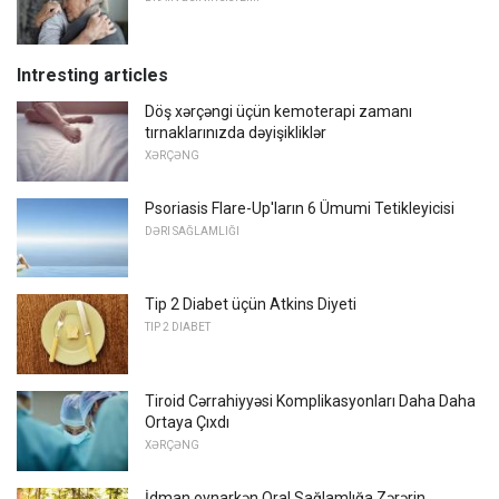
Intresting articles
Döş xərçəngi üçün kemoterapi zamanı
tırnaklarınızda dəyişikliklər
XƏRÇƏNG
Psoriasis Flare-Up'ların 6 Ümumi Tetikleyicisi
DƏRI SAĞLAMLIĞI
Tip 2 Diabet üçün Atkins Diyeti
TIP 2 DIABET
Tiroid Cərrahiyyəsi Komplikasyonları Daha Daha
Ortaya Çıxdı
XƏRÇƏNG
İdman oynarkən Oral Sağlamlığa Zərərin