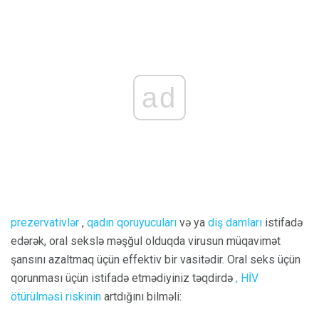
ad
prezervativlər
,
qadın qoruyucuları
və ya
diş damları
istifadə
edərək, oral sekslə məşğul olduqda virusun müqavimət
şansını azaltmaq üçün effektiv bir vasitədir. Oral seks üçün
qorunması üçün istifadə etmədiyiniz təqdirdə
, HİV
ötürülməsi riskinin
artdığını bilməli: