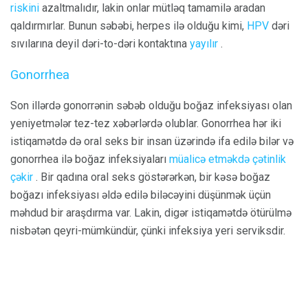
riskini
azaltmalıdır, lakin onlar mütləq tamamilə aradan
qaldırmırlar. Bunun səbəbi, herpes ilə olduğu kimi,
HPV
dəri
sıvılarına deyil dəri-to-dəri kontaktına
yayılır
.
Gonorrhea
Son illərdə gonorrənin səbəb olduğu boğaz infeksiyası olan
yeniyetmələr tez-tez xəbərlərdə olublar. Gonorrhea hər iki
istiqamətdə də oral seks bir insan üzərində ifa edilə bilər və
gonorrhea ilə boğaz infeksiyaları
müalicə etməkdə çətinlik
çəkir
. Bir qadına oral seks göstərərkən, bir kəsə boğaz
boğazı infeksiyası əldə edilə biləcəyini düşünmək üçün
məhdud bir araşdırma var. Lakin, digər istiqamətdə ötürülmə
nisbətən qeyri-mümkündür, çünki infeksiya yeri serviksdir.