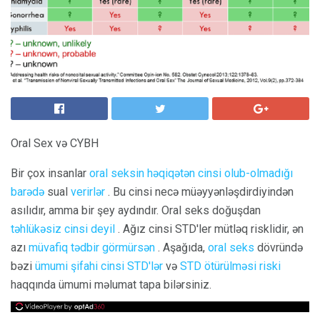
Oral Sex və CYBH
Bir çox insanlar
oral seksin həqiqətən cinsi olub-olmadığı
barədə
sual
verirlər
. Bu cinsi necə müəyyənləşdirdiyindən
asılıdır, amma bir şey aydındır. Oral seks doğuşdan
təhlükəsiz cinsi deyil
. Ağız cinsi STD'ler mütləq risklidir, ən
azı
müvafiq tədbir görmürsən
. Aşağıda,
oral seks
dövründə
bəzi
ümumi şifahi cinsi STD'lər
və
STD ötürülməsi riski
haqqında ümumi məlumat tapa bilərsiniz.