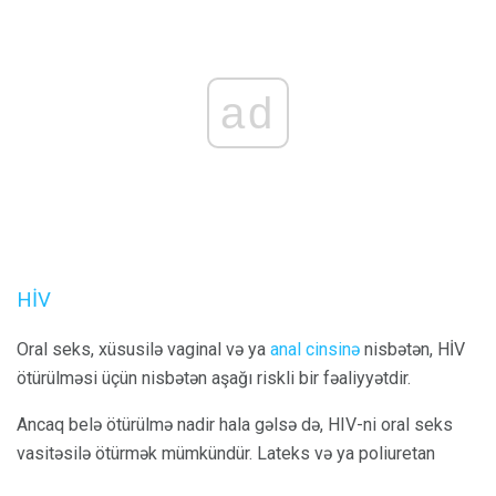
ad
HİV
Oral seks, xüsusilə vaginal və ya
anal cinsinə
nisbətən, HİV
ötürülməsi üçün nisbətən aşağı riskli bir fəaliyyətdir.
Ancaq belə ötürülmə nadir hala gəlsə də, HIV-ni oral seks
vasitəsilə ötürmək mümkündür. Lateks və ya poliuretan