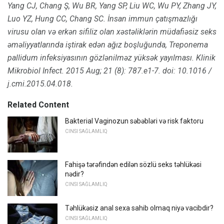
Yang CJ, Chang Ş, Wu BR, Yang SP, Liu WC, Wu PY, Zhang JY,
Luo YZ, Hung CC, Chang SC.
İnsan immun çatışmazlığı
virusu olan və erkən sifiliz olan xəstəliklərin müdafiəsiz seks
əməliyyatlarında iştirak edən ağız boşluğunda, Treponema
pallidum infeksiyasının gözlənilməz yüksək yayılması.
Klinik
Mikrobiol Infect.
2015 Aug; 21 (8): 787.e1-7.
doi: 10.1016 /
j.cmi.2015.04.018.
Related Content
Bakterial Vaginozun səbəbləri və risk faktoru
CINSI SAĞLAMLIQ
Fahişə tərəfindən edilən sözlü seks təhlükəsi
nədir?
CINSI SAĞLAMLIQ
Təhlükəsiz anal sexa sahib olmaq niyə vacibdir?
CINSI SAĞLAMLIQ