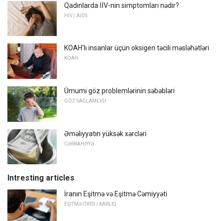
Qadınlarda İİV-nin simptomları nədir?
HİV / AİDS
KOAH'lı insanlar üçün oksigen təcili məsləhətləri
KOAH
Ümumi göz problemlərinin səbəbləri
GÖZ SAĞLAMLIĞI
Əməliyyatın yüksək xərcləri
CƏRRAHIYYƏ
Intresting articles
İranın Eşitmə və Eşitmə Cəmiyyəti
EŞITMƏ ITKISI / KARLIQ