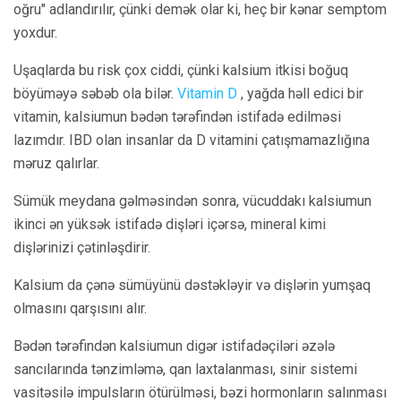
oğru" adlandırılır, çünki demək olar ki, heç bir kənar semptom
yoxdur.
Uşaqlarda bu risk çox ciddi, çünki kalsium itkisi boğuq
böyüməyə səbəb ola bilər.
Vitamin D
, yağda həll edici bir
vitamin, kalsiumun bədən tərəfindən istifadə edilməsi
lazımdır. IBD olan insanlar da D vitamini çatışmamazlığına
məruz qalırlar.
Sümük meydana gəlməsindən sonra, vücuddakı kalsiumun
ikinci ən yüksək istifadə dişləri içərsə, mineral kimi
dişlərinizi çətinləşdirir.
Kalsium da çənə sümüyünü dəstəkləyir və dişlərin yumşaq
olmasını qarşısını alır.
Bədən tərəfindən kalsiumun digər istifadəçiləri əzələ
sancılarında tənzimləmə, qan laxtalanması, sinir sistemi
vasitəsilə impulsların ötürülməsi, bəzi hormonların salınması