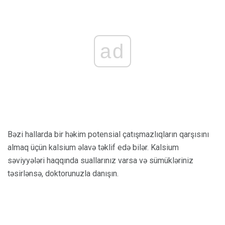
ad
Bəzi hallarda bir həkim potensial çatışmazlıqların qarşısını
almaq üçün kalsium əlavə təklif edə bilər. Kalsium
səviyyələri haqqında suallarınız varsa və sümükləriniz
təsirlənsə, doktorunuzla danışın.