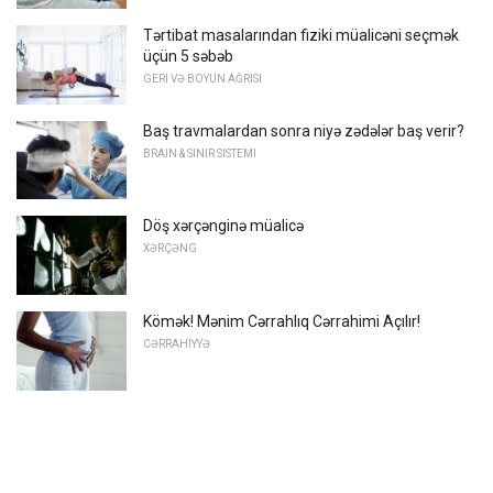
Tərtibat masalarından fiziki müalicəni seçmək
üçün 5 səbəb
GERI VƏ BOYUN AĞRISI
Baş travmalardan sonra niyə zədələr baş verir?
BRAIN & SINIR SISTEMI
Döş xərçənginə müalicə
XƏRÇƏNG
Kömək! Mənim Cərrahlıq Cərrahimi Açılır!
CƏRRAHIYYƏ