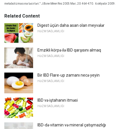
metabolizmasına təsirləri."
J Bone Miner Res
2005 Mar; 20: 464-470.
6 oktyabr 2009.
Related Content
Digest üçün daha asan olan meyvələr
HƏZM SAĞLAMLIĞI
Emzikli körpə ilə IBD qarşısını almaq
HƏZM SAĞLAMLIĞI
Bir IBD Flare-up zamanı necə yeyin
HƏZM SAĞLAMLIĞI
IBD və iştahanın itməsi
HƏZM SAĞLAMLIĞI
IBD-də vitamin və mineral çatışmazlığı