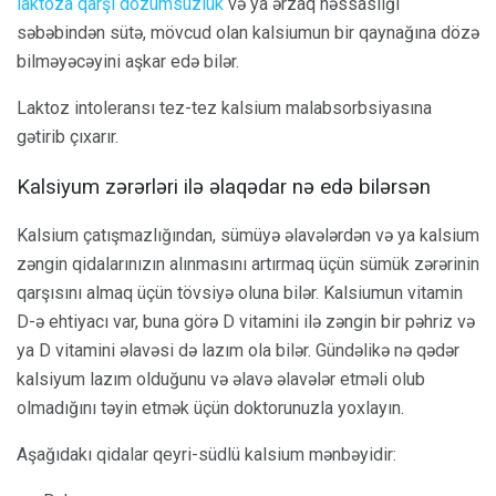
laktoza qarşı dözümsüzlük
və ya ərzaq həssaslığı
səbəbindən sütə, mövcud olan kalsiumun bir qaynağına dözə
bilməyəcəyini aşkar edə bilər.
Laktoz intoleransı tez-tez kalsium malabsorbsiyasına
gətirib çıxarır.
Kalsiyum zərərləri ilə əlaqədar nə edə bilərsən
Kalsium çatışmazlığından, sümüyə əlavələrdən və ya kalsium
zəngin qidalarınızın alınmasını artırmaq üçün sümük zərərinin
qarşısını almaq üçün tövsiyə oluna bilər. Kalsiumun vitamin
D-ə ehtiyacı var, buna görə D vitamini ilə zəngin bir pəhriz və
ya D vitamini əlavəsi də lazım ola bilər. Gündəlikə nə qədər
kalsiyum lazım olduğunu və əlavə əlavələr etməli olub
olmadığını təyin etmək üçün doktorunuzla yoxlayın.
Aşağıdakı qidalar qeyri-südlü kalsium mənbəyidir: