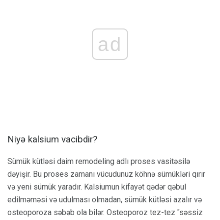
ad
Niyə kalsium vacibdir?
Sümük kütləsi daim remodeling adlı proses vasitəsilə
dəyişir. Bu proses zamanı vücudunuz köhnə sümükləri qırır
və yeni sümük yaradır. Kalsiumun kifayət qədər qəbul
edilməməsi və udulması olmadan, sümük kütləsi azalır və
osteoporoza səbəb ola bilər. Osteoporoz tez-tez "səssiz