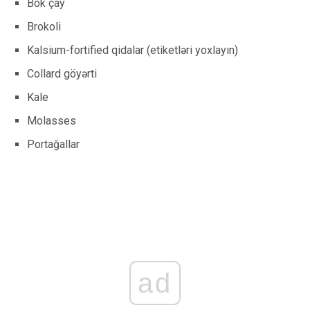
Bok çay
Brokoli
Kalsium-fortified qidalar (etiketləri yoxlayın)
Collard göyərti
Kale
Molasses
Portağallar
ad