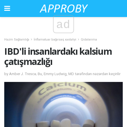
ad
Həzm Sağlamlığı
İnflamatuar bağırsaq xəstəliyi
Qidalanma
IBD'li insanlardakı kalsium
çatışmazlığı
by Amber J. Tresca; Bu, Emmy Ludwig, MD tərəfindən nəzərdən keçirilir