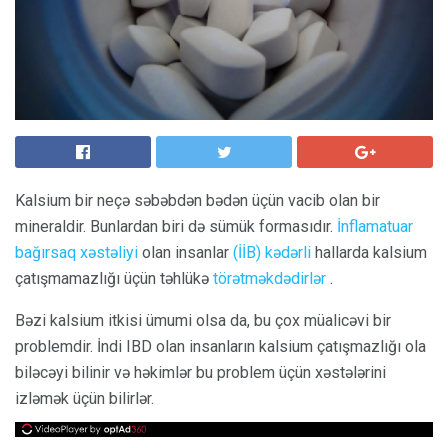
Kalsium bir neçə səbəbdən bədən üçün vacib olan bir
mineraldir. Bunlardan biri də sümük formasıdır.
İnflamatuar
bağırsaq xəstəliyi
olan insanlar
(İİB) kədərli
hallarda kalsium
çatışmamazlığı üçün təhlükə
törətməkdədirlər
.
Bəzi kalsium itkisi ümumi olsa da, bu çox müalicəvi bir
problemdir. İndi IBD olan insanların kalsium çatışmazlığı ola
biləcəyi bilinir və həkimlər bu problem üçün xəstələrini
izləmək üçün bilirlər.