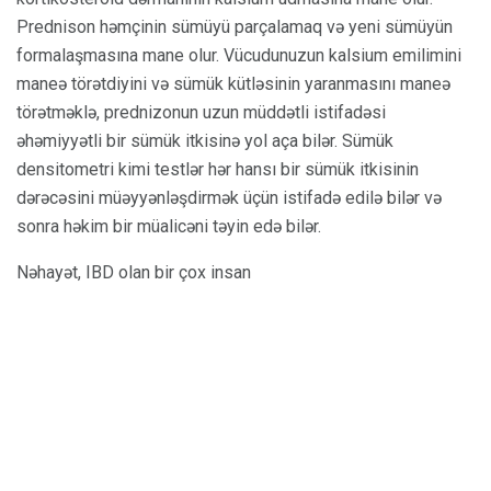
Prednison həmçinin sümüyü parçalamaq və yeni sümüyün
formalaşmasına mane olur. Vücudunuzun kalsium emilimini
maneə törətdiyini və sümük kütləsinin yaranmasını maneə
törətməklə, prednizonun uzun müddətli istifadəsi
əhəmiyyətli bir sümük itkisinə yol aça bilər. Sümük
densitometri kimi testlər hər hansı bir sümük itkisinin
dərəcəsini müəyyənləşdirmək üçün istifadə edilə bilər və
sonra həkim bir müalicəni təyin edə bilər.
Nəhayət, IBD olan bir çox insan