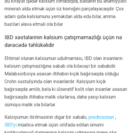
Bu kifayət qədər kalsium olmadıqda, bədənin bu əhəmiyyətli
mineralı əldə etmək üçün öz kemiğini parçalayacaqdır. Çox
adam qida kalsiumunu yeməkdən əldə edə bilər, amma
bəziləri əlavə etməli ola bilər.
IBD xəstələrinin kalsium çatışmamazlığı üçün nə
dərəcədə təhlükəlidir
Ehtimal olunan kalsiumun udulmaması, IBD olan insanların
kalsium çatışmazlığına səbəb ola biləcəyi bir səbəbdir.
Malabsorbsiya əsasən iltihabın kiçik bağırsaqda olduğu
Crohn xəstəliyində olan insanlardır. Kalsiyum kiçik
bağırsaqda əmilir, belə ki ülseratif kolit olan insanlar əsasən
bağırsaqda iltihaba malik olurlarsa, daha yaxşı kalsium
sümüyə malik ola bilərlər.
Kalsiyumun itirilməsinin digər bir səbəbi,
prednisonun
,
IBD'yi
müalicə etmək üçün istifadə edilən ümumi
kortikosteroid dərmanının kalsium udmasına mane olur.