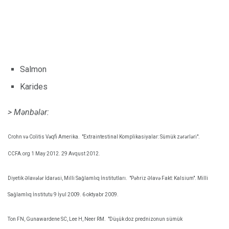
Salmon
Karides
> Mənbələr:
Crohn və Colitis Vəqfi Amerika.
"Extraintestinal Komplikasiyalar: Sümük zərərləri".
CCFA.org 1 May 2012. 29 Avqust 2012.
Diyetik Əlavələr İdarəsi, Milli Sağlamlıq İnstitutları.
"Pəhriz Əlavə Fakt: Kalsium". Milli
Sağlamlıq İnstitutu 9 İyul 2009. 6 oktyabr 2009.
Ton FN, Gunawardene SC, Lee H, Neer RM.
"Düşük doz prednizonun sümük