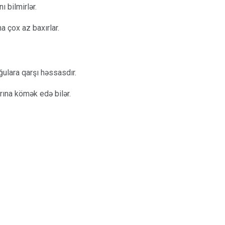
ı bilmirlər.
a çox az baxırlar.
ğulara qarşı həssasdır.
ına kömək edə bilər.