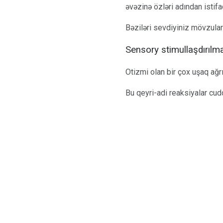
əvəzinə özləri adından istifa
Bəziləri sevdiyiniz mövzular 
Sensory stimullaşdırılm
Otizmi olan bir çox uşaq ağr
Bu qeyri-adi reaksiyalar cu