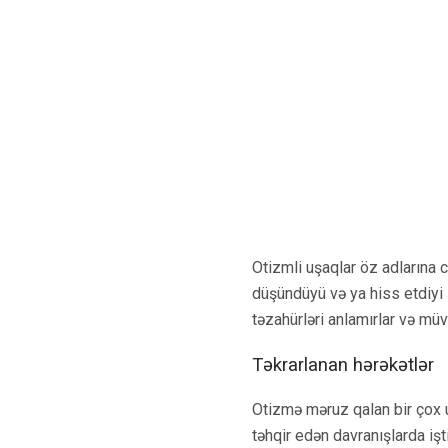
Otizmli uşaqlar öz adlarına 
düşündüyü və ya hiss etdiyi ş
təzahürləri anlamırlar və müv
Təkrarlanan hərəkətlər
Otizmə məruz qalan bir çox u
təhqir edən davranışlarda işt