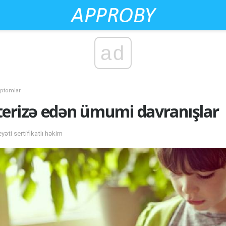
ad
ptomlar
terizə edən ümumi davranışlar
eyəti sertifikatlı həkim