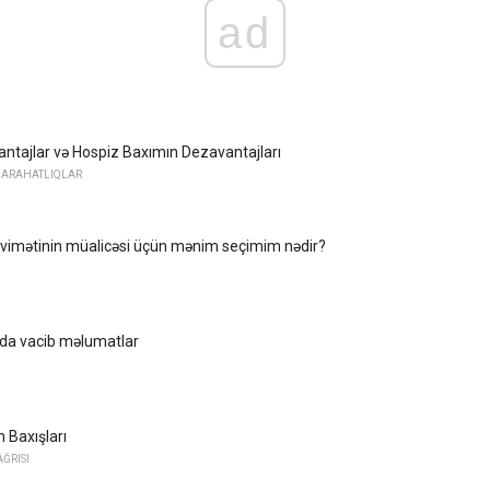
ad
antajlar və Hospiz Baxımın Dezavantajları
NARAHATLIQLAR
vimətinin müalicəsi üçün mənim seçimim nədir?
da vacib məlumatlar
n Baxışları
ĞRISI