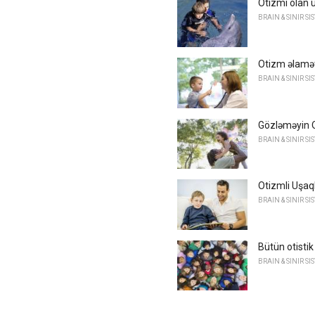
Otizmi olan 
BRAIN & SINIR SI
Otizm əlamətl
BRAIN & SINIR SI
Gözləməyin 
BRAIN & SINIR SI
Otizmli Uşaql
BRAIN & SINIR SI
Bütün otisti
BRAIN & SINIR SI