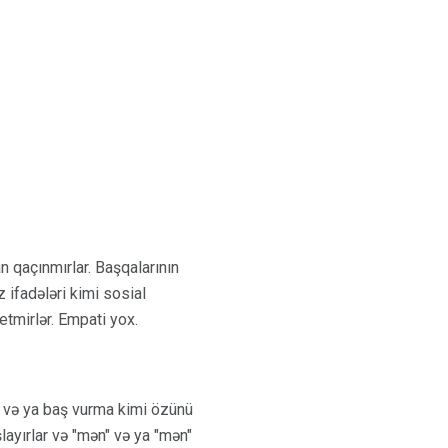
n qaçınmırlar. Başqalarının
 ifadələri kimi sosial
etmirlər. Empati yox.
ı və ya baş vurma kimi özünü
layırlar və "mən" və ya "mən"