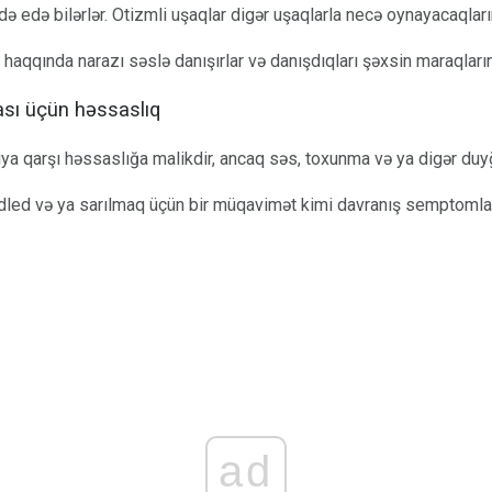
də edə bilərlər. Otizmli uşaqlar digər uşaqlarla necə oynayacaqların
haqqında narazı səslə danışırlar və danışdıqları şəxsin maraqların
ası üçün həssaslıq
ıya qarşı həssaslığa malikdir, ancaq səs, toxunma və ya digər duy
ddled və ya sarılmaq üçün bir müqavimət kimi davranış semptomlar
ad