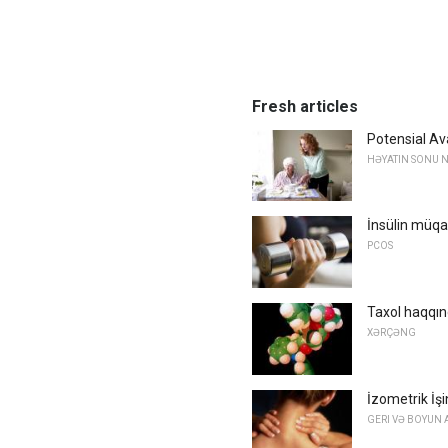
Fresh articles
Potensial Av
HƏYATIN SONU 
İnsülin müqa
PCOS
Taxol haqqın
XƏRÇƏNG
İzometrik İşi
GERI VƏ BOYUN A