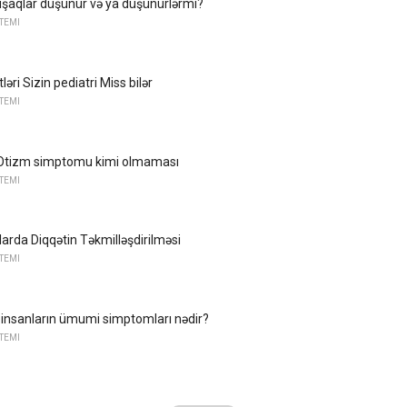
uşaqlar düşünür və ya düşünürlərmi?
STEMI
əri Sizin pediatri Miss bilər
STEMI
Otizm simptomu kimi olmaması
STEMI
arda Diqqətin Təkmilləşdirilməsi
STEMI
k insanların ümumi simptomları nədir?
STEMI