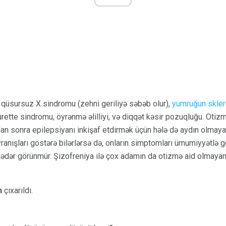
 qüsursuz X sindromu (zehni geriliyə səbəb olur),
yumruğun skle
ourette sindromu, öyrənmə əlilliyi, və diqqət kəsir pozuqluğu. Otiz
qdan sonra epilepsiyanı inkişaf etdirmək üçün hələ də aydın olmay
vranışları göstərə bilərlərsə də, onların simptomları ümumiyyətlə g
qədər görünmür. Şizofreniya ilə çox adamın da otizmə aid olmayan
n
çıxarıldı.