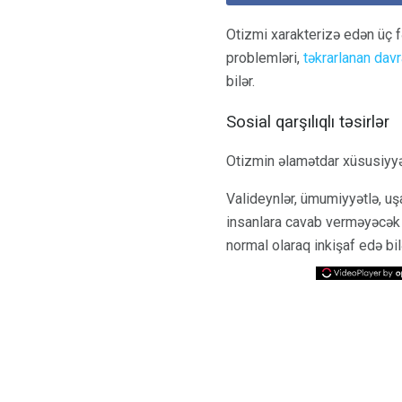
Otizmi xarakterizə edən üç fə
problemləri,
təkrarlanan davr
bilər.
Sosial qarşılıqlı təsirlər
Otizmin əlamətdar xüsusiyyəti 
Valideynlər, ümumiyyətlə, uşa
insanlara cavab verməyəcək v
normal olaraq inkişaf edə bil