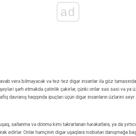
ad
cavab verə bilməyəcək və tez-tez digər insanlar ilə göz təmasında
eyləri şərh etməkdə çətinlik çəkirlər, çünki onlar səs səsi və ya üz
afiq davranış haqqında ipuçları üçün digər insanların üzlərini seyr 
şaq, sallanma və dönmə kimi təkrarlanan hərəkatlara, ya da yırtıc
irak edirlər. Onlar həmçinin digər uşaqlara nisbətən danışmağa baş