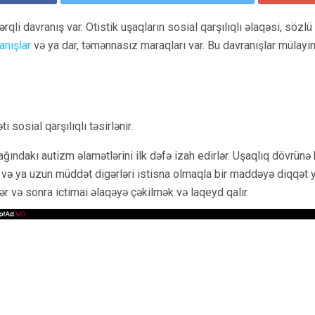
rqli davranış var. Otistik uşaqların sosial qarşılıqlı əlaqəsi, sözl
anışlar
və ya dar, təmənnasız maraqları var. Bu davranışlar mülayim
sosial qarşılıqlı təsirlənir.
ğındakı autizm əlamətlərini ilk dəfə izah edirlər. Uşaqlıq dövrünə 
ə ya uzun müddət digərləri istisna olmaqla bir maddəyə diqqət yet
ər və sonra ictimai əlaqəyə çəkilmək və laqeyd qalır.