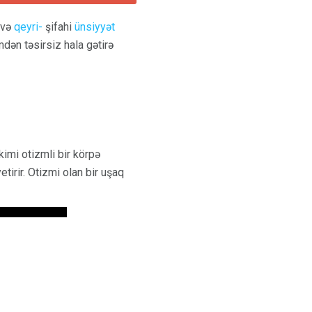
ü və
qeyri-
şifahi
ünsiyyət
dən təsirsiz hala gətirə
kimi otizmli bir körpə
irir. Otizmi olan bir uşaq