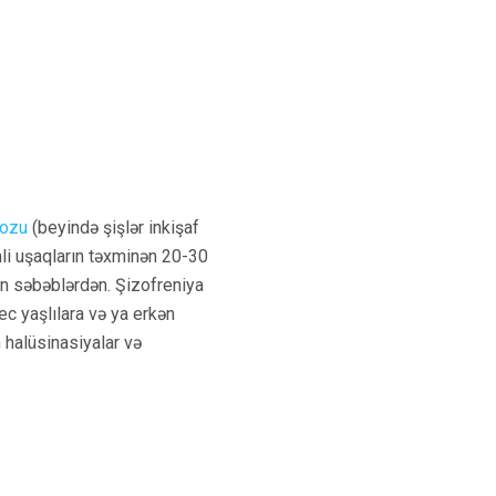
rozu
(beyində şişlər inkişaf
mli uşaqların təxminən 20-30
an səbəblərdən. Şizofreniya
ec yaşlılara və ya erkən
 halüsinasiyalar və