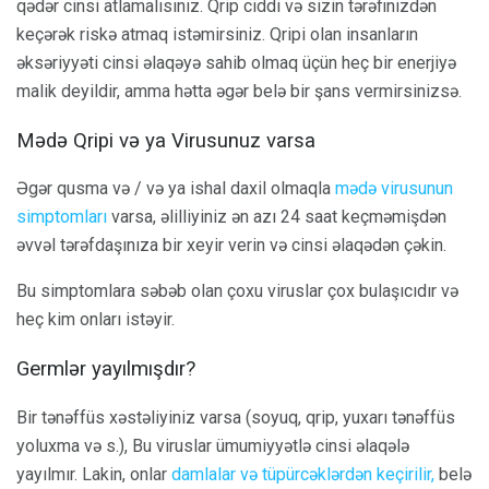
qədər cinsi atlamalısınız. Qrip ciddi və sizin tərəfinizdən
keçərək riskə atmaq istəmirsiniz. Qripi olan insanların
əksəriyyəti cinsi əlaqəyə sahib olmaq üçün heç bir enerjiyə
malik deyildir, amma hətta əgər belə bir şans vermirsinizsə.
Mədə Qripi və ya Virusunuz varsa
Əgər qusma və / və ya ishal daxil olmaqla
mədə virusunun
simptomları
varsa, əlilliyiniz ən azı 24 saat keçməmişdən
əvvəl tərəfdaşınıza bir xeyir verin və cinsi əlaqədən çəkin.
Bu simptomlara səbəb olan çoxu viruslar çox bulaşıcıdır və
heç kim onları istəyir.
Germlər yayılmışdır?
Bir tənəffüs xəstəliyiniz varsa (soyuq, qrip, yuxarı tənəffüs
yoluxma və s.), Bu viruslar ümumiyyətlə cinsi əlaqələ
yayılmır. Lakin, onlar
damlalar və tüpürcəklərdən keçirilir,
belə