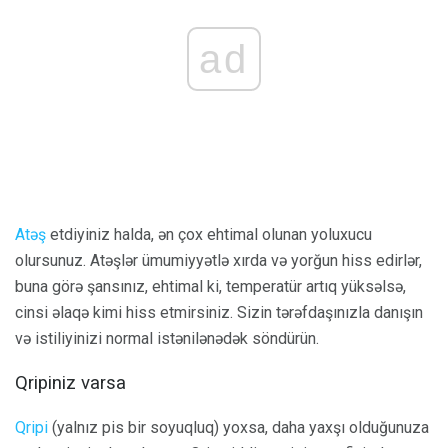
ad
Atəş
etdiyiniz halda, ən çox ehtimal olunan yoluxucu
olursunuz. Atəşlər ümumiyyətlə xırda və yorğun hiss edirlər,
buna görə şansınız, ehtimal ki, temperatür artıq yüksəlsə,
cinsi əlaqə kimi hiss etmirsiniz. Sizin tərəfdaşınızla danışın
və istiliyinizi normal istənilənədək söndürün.
Qripiniz varsa
Qripi
(yalnız pis bir soyuqluq) yoxsa, daha yaxşı olduğunuza