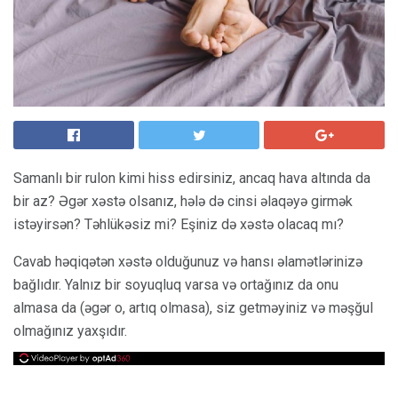
Samanlı bir rulon kimi hiss edirsiniz, ancaq hava altında da
bir az? Əgər xəstə olsanız, hələ də cinsi əlaqəyə girmək
istəyirsən? Təhlükəsiz mi? Eşiniz də xəstə olacaq mı?
Cavab həqiqətən xəstə olduğunuz və hansı əlamətlərinizə
bağlıdır. Yalnız bir soyuqluq varsa və ortağınız da onu
almasa da (əgər o, artıq olmasa), siz getməyiniz və məşğul
olmağınız yaxşıdır.