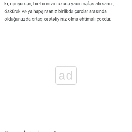
ki, öpüşürsən, bir-birinizin üzünə yaxın nəfəs alırsanız,
öskürək və ya hapşırsanız birlikdə çarxlar arasında
olduğunuzda ortaq xəstəliyiniz olma ehtimalı çoxdur.
ad