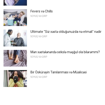
Fevers və Chills
SOYUQ VƏ QRIP
Ultimate "Siz xəstə olduğunuzda nə etməli" nədir
SOYUQ VƏ QRIP
Mən xəstələnəndə sekslə məşğul ola bilərəmmi?
SOYUQ VƏ QRIP
Bir Öskürəyin Tanılanması və Müalicəsi
SOYUQ VƏ QRIP