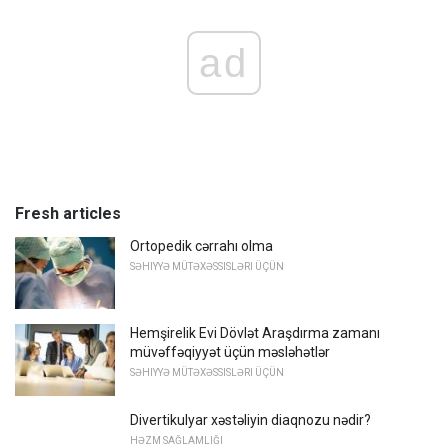
ad
Fresh articles
Ortopedik cərrahı olma
SƏHIYYƏ MÜTƏXƏSSISLƏRI ÜÇÜN
Hemşirelik Evi Dövlət Araşdırma zamanı
müvəffəqiyyət üçün məsləhətlər
SƏHIYYƏ MÜTƏXƏSSISLƏRI ÜÇÜN
Divertikulyar xəstəliyin diaqnozu nədir?
HƏZM SAĞLAMLIĞI