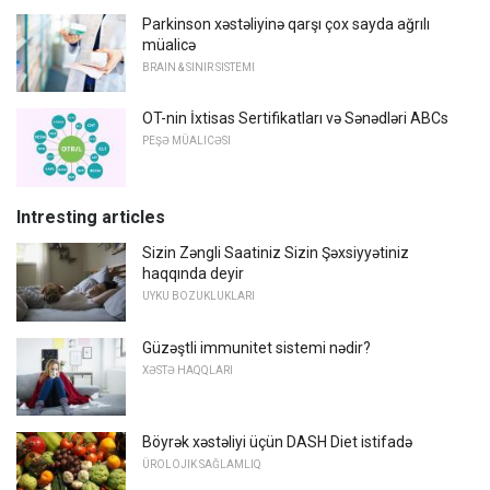
Parkinson xəstəliyinə qarşı çox sayda ağrılı
müalicə
BRAIN & SINIR SISTEMI
OT-nin İxtisas Sertifikatları və Sənədləri ABCs
PEŞƏ MÜALICƏSI
Intresting articles
Sizin Zəngli Saatiniz Sizin Şəxsiyyətiniz
haqqında deyir
UYKU BOZUKLUKLARI
Güzəştli immunitet sistemi nədir?
XƏSTƏ HAQQLARI
Böyrək xəstəliyi üçün DASH Diet istifadə
ÜROLOJIK SAĞLAMLIQ