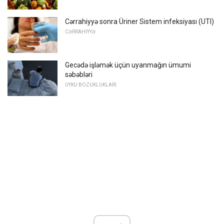
Cərrahiyyə sonra Üriner Sistem infeksiyası (UTI)
CƏRRAHIYYƏ
Gecədə işləmək üçün uyanmağın ümumi
səbəbləri
UYKU BOZUKLUKLARI