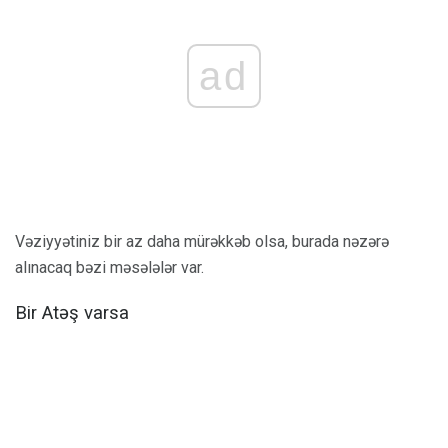
ad
Vəziyyətiniz bir az daha mürəkkəb olsa, burada nəzərə
alınacaq bəzi məsələlər var.
Bir Atəş varsa