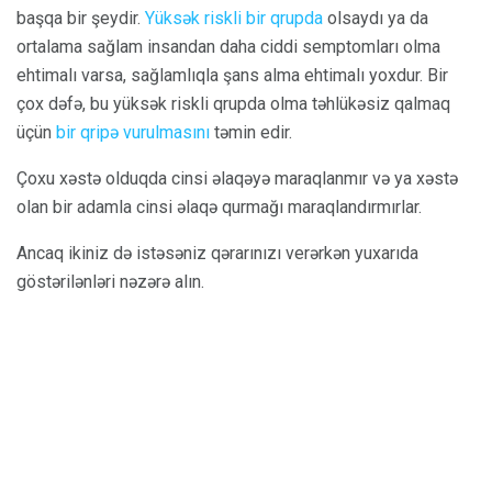
başqa bir şeydir.
Yüksək riskli bir qrupda
olsaydı ya da
ortalama sağlam insandan daha ciddi semptomları olma
ehtimalı varsa, sağlamlıqla şans alma ehtimalı yoxdur. Bir
çox dəfə, bu yüksək riskli qrupda olma təhlükəsiz qalmaq
üçün
bir qripə vurulmasını
təmin edir.
Çoxu xəstə olduqda cinsi əlaqəyə maraqlanmır və ya xəstə
olan bir adamla cinsi əlaqə qurmağı maraqlandırmırlar.
Ancaq ikiniz də istəsəniz qərarınızı verərkən yuxarıda
göstərilənləri nəzərə alın.