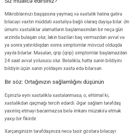
Siz müalicə edirsiniz?
Mikroblarınızı başqasına yaymaq və xəstəlik halına gətirə
biləcəyi vaxtın müddəti xəstəliyə bağlı olaraq dəyişə bilər. Ən
ümumi xəstəliklər əlamətlərin başlamasından bir neçə gün
ərzində bulaşan olur, lakin bəziləri baş verməzdən əvvəl və
ya sonra yatırıldıqdan sonra simptomlar mövcud olduqda
yayıla bilərlər. Məsələn, qrip (qrip) simptomlar başlamazdan
24 saat əvvəl yoluxucu olur. Beləliklə, hətta sənin bildiyini
bildiyin üçün sənin yoldaşını xəstə edə bilərsən.
Bir söz: Ortağınızın sağlamlığını düşünün
Eşinizlə eyni xəstəliklə xəstələnməsə, o, ehtimal ki,
xəstəlikdən qaçmağı tercih edərdi. Əgər sağlam tərəfdaş
yaxınlıq etməyi bacarmazsa belə imkanı müzakirə etmək
yaxşı bir fikirdir.
Xərçənginizin tərəfdaşınıza necə təsir göstərə biləcəyi