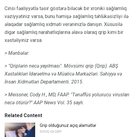
Cinsi fəaliyyətlə təsir göstərə biləcək bir xroniki sağlamlıq
vəziyyətiniz varsa, bunu həmişə sağlamlıq təhlükəsizliyi ilə
əlaqədar sağlamlıq xidməti verəninizlə danışın. Xüsusilə
digər sağlamlıq narahatlıqlarına əlavə olaraq qrip kimi bir
xəstəliyiniz varsa.
> Mənbələr:
> "Qriplərin necə yayılması".
Mövsümi qrip (Qrip).
ABŞ
Xəstəlikləri İdarəetmə və Müalicə Mərkəzləri.
Səhiyyə və
İnsan Xidmətləri Departamenti.
2015.
> Meissner, Cody H., MD, FAAP.
"Tənəffüs yoluxucu virusları
necə ötürür?" AAP News Vol.
35 saylı.
Related Content
Grip olduğunuz açıq əlamətlər
SOYUQ VƏ QRIP