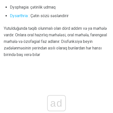
Dysphagia: çətinlik udmaq
Dysarthria
: Çətin sözü səsləndirir
Yutulduğunda təqib olunmalı olan dörd addım və ya mərhələ
vardır. Onlara oral hazırlıq mərhələsi, oral mərhələ, farengeal
mərhələ və özofagial faz adlanır. Disfunksiya beyin
zədələnməsinin yerindən asılı olaraq bunlardan hər hansı
birində baş verə bilər
ad