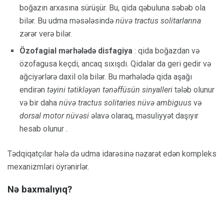
boğazın arxasına sürüşür. Bu, qida qəbuluna səbəb ola
bilər. Bu udma məsələsində
nüvə tractus solitarlarına
zərər verə bilər.
Özofagial mərhələdə disfagiya
: qida boğazdan və
özofagusa keçdi, ancaq sıxışdı. Qidalar da geri gedir və
ağciyərlərə daxil ola bilər. Bu mərhələdə qida aşağı
endirən
təyini tətikləyən tənəffüsün sinyalleri
tələb olunur
və bir daha
nüvə tractus solitaries
nüvə ambiguus
və
dorsal motor nüvəsi
əlavə olaraq, məsuliyyət daşıyır
hesab olunur
.
Tədqiqatçılar hələ də udma idarəsinə nəzarət edən kompleks
mexanizmləri öyrənirlər.
Nə baxmalıyıq?