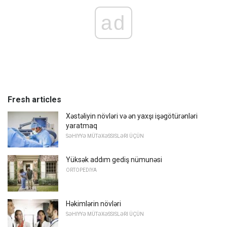
ad
Fresh articles
Xəstəliyin növləri və ən yaxşı işəgötürənləri
yaratmaq
SƏHIYYƏ MÜTƏXƏSSISLƏRI ÜÇÜN
Yüksək addım gediş nümunəsi
ORTOPEDIYA
Həkimlərin növləri
SƏHIYYƏ MÜTƏXƏSSISLƏRI ÜÇÜN