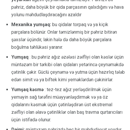
pəhriz, daha böyük bir qida parçasının qalxdığını və hava
yolunu məhdudlaşdıracağını azaldır
Mexanika yumşaq:
bu qidalar torpaq və ya kiçik
parçalara bölünür. Onlar təmizlənmiş bir pəhriz bitirən
şəxslər üçündir, lakin hələ də daha böyük parçalara
boğulma təhlükəsi yaranır.
Yumşaq
: bu pəhriz ağız əzələsi zəifliyi olan kəslər üçün
müntəzəm bir tərkibi olan qidaları yetərincə çeynəməkdə
çətinlik çəkir. Güclü çeynəmə və yutma üçün hazırlıq tələb
edən simit və ya biftek kimi yeməklərdən çəkinirlər.
Yumşaq kəsmə
: tez-tez ağız yerləşdirilmək üçün
yeməyin sağ tərəfini müəyyənləşdirmək və ya öz
qidalarını kəsmək üçün çətinləşdirən üst ekstremal
zəifliyi olan əlavə çətinliklər olan baş travma qurtarıcıları
üçün istifadə olunur.
Daimi:
müntəzəm pəhrizdə heç bir məhdudiyyət yoxdur.