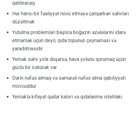
qaldıracaq
Hər hansı bir fəaliyyət növü etməyə çalışarkən səhvləri
düzəltmək
Yutulma problemləri başlıca boğazın əzələlərini idarə
etməmək üçün deyil, qida topunun çeynəməsi və
yaradılmasıdır
Yemək səhv yola düşərsə, hava yolunu qorumaq üçün
güclü bir öskürək var
Dərin nəfəs almaq və səmərəli nəfəs alma qabiliyyəti
mövcuddur
Yeməklə kifayət qədər kalori və qidalanma istehlakı