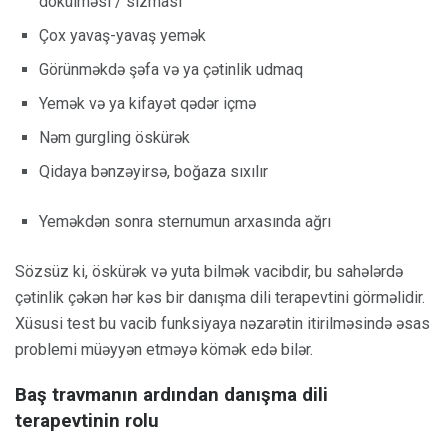
dökülməsi / sızması
Çox yavaş-yavaş yemək
Görünməkdə şəfa və ya çətinlik udmaq
Yemək və ya kifayət qədər içmə
Nəm gurgling öskürək
Qidaya bənzəyirsə, boğaza sıxılır
Yeməkdən sonra sternumun arxasında ağrı
Sözsüz ki, öskürək və yuta bilmək vacibdir, bu sahələrdə
çətinlik çəkən hər kəs bir danışma dili terapevtini görməlidir.
Xüsusi test bu vacib funksiyaya nəzarətin itirilməsində əsas
problemi müəyyən etməyə kömək edə bilər.
Baş travmanın ardından danışma dili
terapevtinin rolu