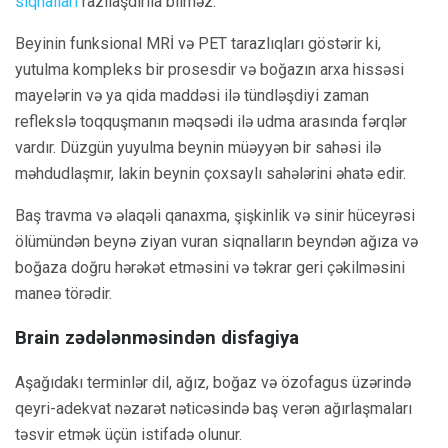
siqnalları
razılaşdırıla bilməz.
Beyinin funksional MRİ və PET tarazlıqları göstərir ki,
yutulma kompleks bir prosesdir və boğazın arxa hissəsi
mayelərin və ya qida maddəsi ilə tündləşdiyi zaman
reflekslə toqquşmanın məqsədi ilə udma arasında fərqlər
vardır. Düzgün yuyulma beynin müəyyən bir sahəsi ilə
məhdudlaşmır, lakin beynin çoxsaylı sahələrini əhatə edir.
Baş travma və əlaqəli qanaxma, şişkinlik və sinir hüceyrəsi
ölümündən beynə ziyan vuran siqnalların beyndən ağıza və
boğaza doğru hərəkət etməsini və təkrar geri çəkilməsini
maneə törədir.
Brain zədələnməsindən disfagiya
Aşağıdakı terminlər dil, ağız, boğaz və özofagus üzərində
qeyri-adekvat nəzarət nəticəsində baş verən ağırlaşmaları
təsvir etmək üçün istifadə olunur.