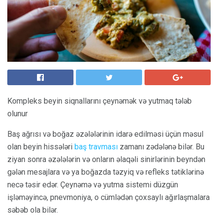
Kompleks beyin siqnallarını çeynəmək və yutmaq tələb
olunur
Baş ağrısı və boğaz əzələlərinin idarə edilməsi üçün məsul
olan beyin hissələri
baş travması
zamanı zədələnə bilər. Bu
ziyan sonra əzələlərin və onların əlaqəli sinirlərinin beyndən
gələn mesajlara və ya boğazda təzyiq və refleks tətiklərinə
necə təsir edər. Çeynəmə və yutma sistemi düzgün
işləməyincə, pnevmoniya, o cümlədən çoxsaylı ağırlaşmalara
səbəb ola bilər.