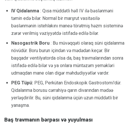
IV Qidalanma
: Qısa müddətli həll IV ilə bəslənməni
təmin edə bilər. Normal bir marşrut vasitəsilə
bəslənmənin istehlakını maneə törətmiş həzm sisteminə
zərər verilmiş vəziyyətdə istifadə edilə bilər.
Nasogastrik Boru
: Bu müvəqqəti olaraq süni qidalanma
növüdür. Boru burun içindən və mədədən keçər. Bir
başqadır ventilyatorda olsa da, baş travmalarından sonra
istifadə edilə bilər və ya onlara müntəzəm yeməkləri
udmaqdan mane olan digər məhdudiyyətlər vardır.
PEG Tüpü:
PEG, Perkütan Endoskopik Gastrostomi'dür.
Qidalanma borusu cərrahiyə qarın divarından mədəə
yerləşdirilir. Bu, süni qidalanma üçün uzun müddətli bir
yanaşma.
Baş travmanın bərpası və yuyulması