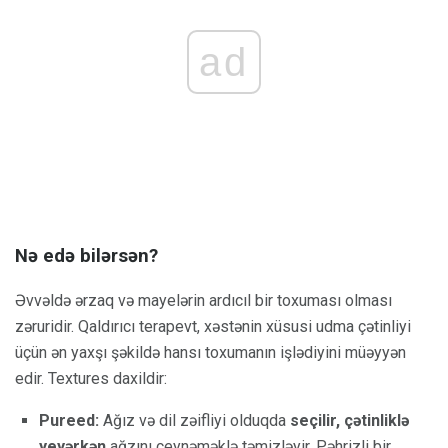
ad
Nə edə bilərsən?
Əvvəldə ərzaq və mayelərin ardıcıl bir toxuması olması
zəruridir. Qaldırıcı terapevt, xəstənin xüsusi udma çətinliyi
üçün ən yaxşı şəkildə hansı toxumanın işlədiyini müəyyən
edir. Textures daxildir:
Pureed:
Ağız və dil zəifliyi olduqda
seçilir, çətinliklə
yeyərkən
ağzını çeynəməklə təmizləyir. Pəhrizli bir