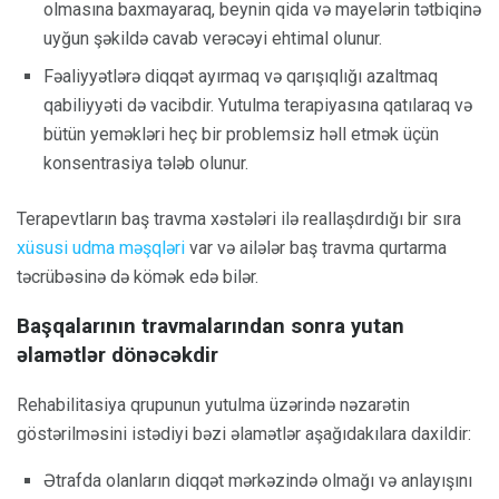
olmasına baxmayaraq, beynin qida və mayelərin tətbiqinə
uyğun şəkildə cavab verəcəyi ehtimal olunur.
Fəaliyyətlərə diqqət ayırmaq və qarışıqlığı azaltmaq
qabiliyyəti də vacibdir. Yutulma terapiyasına qatılaraq və
bütün yeməkləri heç bir problemsiz həll etmək üçün
konsentrasiya tələb olunur.
Terapevtların baş travma xəstələri ilə reallaşdırdığı bir sıra
xüsusi udma məşqləri
var və ailələr baş travma qurtarma
təcrübəsinə də kömək edə bilər.
Başqalarının travmalarından sonra yutan
əlamətlər dönəcəkdir
Rehabilitasiya qrupunun yutulma üzərində nəzarətin
göstərilməsini istədiyi bəzi əlamətlər aşağıdakılara daxildir:
Ətrafda olanların diqqət mərkəzində olmağı və anlayışını