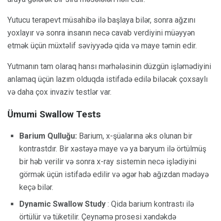
Yutucu terapevt müsahibə ilə başlaya bilər, sonra ağzını
yoxlayır və sonra insanın necə cavab verdiyini müəyyən
etmək üçün müxtəlif səviyyədə qida və maye təmin edir.
Yutmanın tam olaraq hansı mərhələsinin düzgün işləmədiyini
anlamaq üçün lazım olduqda istifadə edilə biləcək çoxsaylı
və daha çox invaziv testlər var.
Ümumi Swallow Tests
Barium Qulluğu:
Barium, x-şüalarına əks olunan bir
kontrastdır. Bir xəstəyə maye və ya baryum ilə örtülmüş
bir həb verilir və sonra x-ray sistemin necə işlədiyini
görmək üçün istifadə edilir və əgər həb ağızdan mədəyə
keçə bilər.
Dynamic Swallow Study
: Qida barium kontrastı ilə
örtülür və tüketilir. Çeynəmə prosesi xəndəkdə