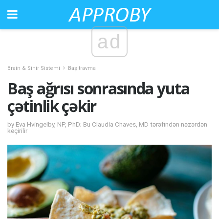
ad
Brain & Sinir Sistemi
Baş travma
Baş ağrısı sonrasında yuta
çətinlik çəkir
by Eva Hvingelby, NP, PhD; Bu Claudia Chaves, MD tərəfindən nəzərdən
keçirilir