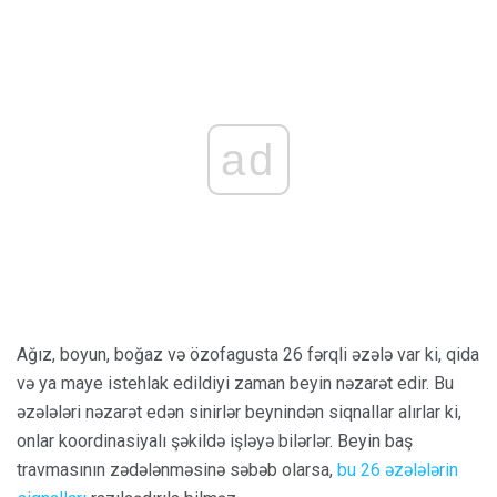
ad
Ağız, boyun, boğaz və özofagusta 26 fərqli əzələ var ki, qida
və ya maye istehlak edildiyi zaman beyin nəzarət edir. Bu
əzələləri nəzarət edən sinirlər beynindən siqnallar alırlar ki,
onlar koordinasiyalı şəkildə işləyə bilərlər. Beyin baş
travmasının zədələnməsinə səbəb olarsa,
bu 26 əzələlərin