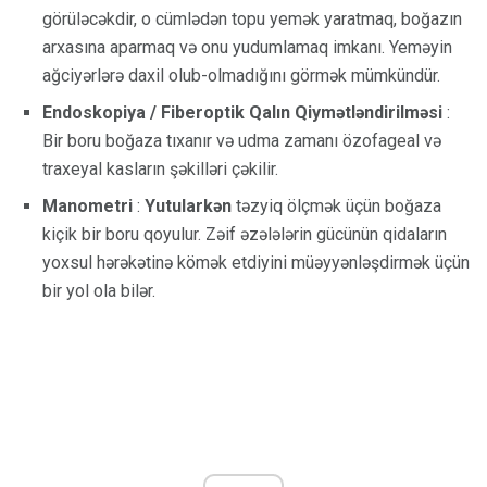
görüləcəkdir, o cümlədən topu yemək yaratmaq, boğazın
arxasına aparmaq və onu yudumlamaq imkanı. Yeməyin
ağciyərlərə daxil olub-olmadığını görmək mümkündür.
Endoskopiya / Fiberoptik Qalın Qiymətləndirilməsi
:
Bir boru boğaza tıxanır və udma zamanı özofageal və
traxeyal kasların şəkilləri çəkilir.
Manometri
:
Yutularkən
təzyiq ölçmək üçün boğaza
kiçik bir boru qoyulur. Zəif əzələlərin gücünün qidaların
yoxsul hərəkətinə kömək etdiyini müəyyənləşdirmək üçün
bir yol ola bilər.