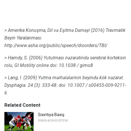
> Amerika Konuşma, Dil və Eşitmə Dərnəyi (2016) Travmatik
Beyin Yaralanması.
http://www.asha.org/public/speech/disorders/TBI/
> Hamdy, S. (2006) Yutulması nəzarətində serebral korteksin
rolu,
GI
Motility
online
doi: 10.1038 / gimo8
> Lang, I. (2009) Yutma mərhələlərinin beyində kök nəzarət.
Dysphagia.
24 (3): 333-48.
doi: 10.1007 / s00455-009-9211-
6
Related Content
Sıxıntıya Baxış
BRAIN & SINIR SISTEMI