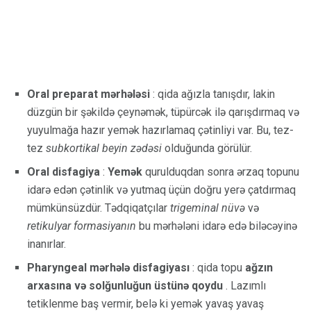
Oral preparat mərhələsi
: qida ağızla tanışdır, lakin
düzgün bir şəkildə çeynəmək, tüpürcək ilə qarışdırmaq və
yuyulmağa hazır yemək hazırlamaq çətinliyi var. Bu, tez-
tez
subkortikal beyin zədəsi
olduğunda görülür.
Oral disfagiya
:
Yemək
qurulduqdan sonra ərzaq topunu
idarə edən çətinlik və yutmaq üçün doğru yerə çatdırmaq
mümkünsüzdür. Tədqiqatçılar
trigeminal nüvə
və
retikulyar formasiyanın
bu mərhələni idarə edə biləcəyinə
inanırlar.
Pharyngeal mərhələ disfagiyası
: qida topu
ağzın
arxasına və solğunluğun üstünə qoydu
. Lazımlı
tetiklenme baş vermir, belə ki yemək yavaş yavaş