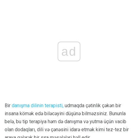
ad
Bir
danışma dilinin terapisti,
udmaqda çətinlik çəkən bir
insana kömək edə biləcəyini düşünə bilməzsiniz. Bununla
belə, bu tip terapiya həm də danışma və yutma üçün vacib
olan dodaqları, dili və çənəsini idarə etmək kimi tez-tez bir
araya gələrək bir sıra məsələləri həll edir.