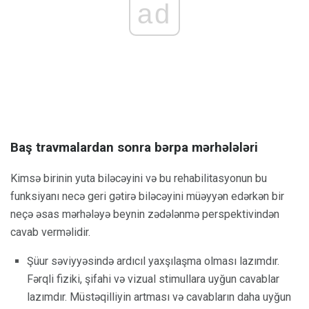
ad
Baş travmalardan sonra bərpa mərhələləri
Kimsə birinin yuta biləcəyini və bu rehabilitasyonun bu
funksiyanı necə geri gətirə biləcəyini müəyyən edərkən bir
neçə əsas mərhələyə beynin zədələnmə perspektivindən
cavab verməlidir.
Şüur səviyyəsində ardıcıl yaxşılaşma olması lazımdır.
Fərqli fiziki, şifahi və vizual stimullara uyğun cavablar
lazımdır. Müstəqilliyin artması və cavabların daha uyğun