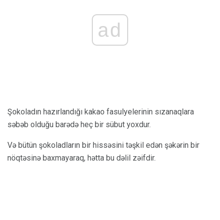
ad
Şokoladın hazırlandığı kakao fasulyelerinin sızanaqlara
səbəb olduğu barədə heç bir sübut yoxdur.
Və bütün şokoladların bir hissəsini təşkil edən şəkərin bir
nöqtəsinə baxmayaraq, hətta bu dəlil zəifdir.