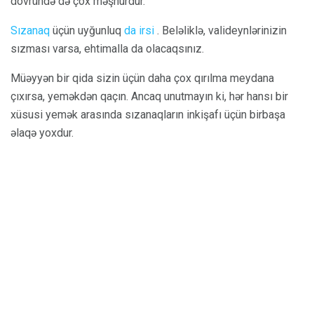
dövründə də çox məşhurdur.
Sızanaq
üçün uyğunluq
da irsi
. Beləliklə, valideynlərinizin
sızması varsa, ehtimalla da olacaqsınız.
Müəyyən bir qida sizin üçün daha çox qırılma meydana
çıxırsa, yeməkdən qaçın. Ancaq unutmayın ki, hər hansı bir
xüsusi yemək arasında sızanaqların inkişafı üçün birbaşa
əlaqə yoxdur.