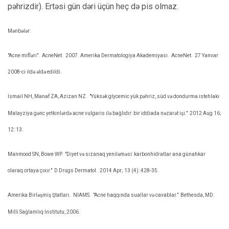
pəhrizdir). Ertəsi gün dəri üçün heç də pis olmaz.
Mənbələr:
"Acne mifləri".
AcneNet.
2007. Amerika Dermatologiya Akademiyası.
AcneNet.
27 Yanvar
2008-ci ildə əldə edildi.
İsmail NH, Manaf ZA, Azizan NZ.
"Yüksək glycemic yük pəhriz, süd və dondurma istehlakı
Malayziya gənc yetkinlərdə acne vulgaris ilə bağlıdır: bir iddiada nəzarət işi."
2012 Aug 16;
12: 13.
Manmood SN, Bowe WP.
"Diyet və sızanaq yeniləməsi: karbonhidratlar ana günahkar
olaraq ortaya çıxır."
D Drugs Dermatol.
2014 Apr; 13 (4): 428-35.
Amerika Birləşmiş Ştatları.
NIAMS.
"Acne haqqında suallar və cavablar."
Bethesda, MD:
Milli Sağlamlıq İnstitutu, 2006.