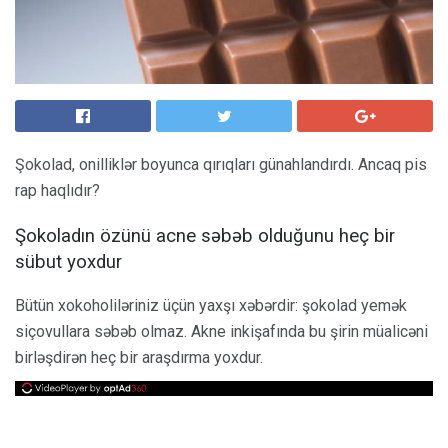
Şokolad, onilliklər boyunca qırıqları günahlandırdı. Ancaq pis
rap haqlıdır?
Şokoladın özünü acne səbəb olduğunu heç bir
sübut yoxdur
Bütün xokoholiləriniz üçün yaxşı xəbərdir: şokolad yemək
siçovullara səbəb olmaz. Akne inkişafında bu şirin müalicəni
birləşdirən heç bir araşdırma yoxdur.