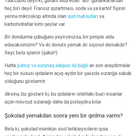
Təəccüblü deyil ki, günahı əldə edən "adi" günahkarlardan
heç biri deyil. Fransız qızartması, soda və ya kartof fişinin
yerinə mikroskop altında olan
süd məhsulları
və
karbohidratlar kimi şeylər var.
Bir
dondurma çubuğunu yeyirsinizsə,
bir
pimple əldə
edəcəksinizmi? Və
iki
donuts yemək
iki
siçovul deməkdir?
Xeyr, belə işləmir (şükür!)
Hətta
pəhriz və sızanaq əlaqəsi ilə bağlı
ən son araşdırmalar
heç bir xüsusi qidaların açıq-aydın bir şəxsdə sızanğa səbəb
olduğunu göstərmir.
Əksinə, bu göstərir ki, bu qidaların istehlakı bəzi insanlar
üçün mövcud sızanağı daha da pisləşdirə bilər.
Şokolad yeməkdən sonra yeni bir qırılma varmı?
Belə ki, şokolad mümkün sivil tetikleyicilerin qısa