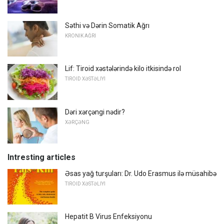
Səthi və Dərin Somatik Ağrı
KRONIK AĞRI
Lif: Tiroid xəstələrində kilo itkisində rol
TIROID XƏSTƏLIYI
Dəri xərçəngi nədir?
XƏRÇƏNG
Intresting articles
Əsas yağ turşuları: Dr. Udo Erasmus ilə müsahibə
TIROID XƏSTƏLIYI
Hepatit B Virus Enfeksiyonu