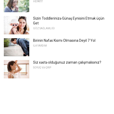
HEPATIT
Sizin Toddlerinizə Günəş Eynisini Etmək üçün
Get
GÖZ SAĞLAMLIĞI
Birinin Nəfəs Kısmı Olmasına Deyil 7 Yol
İLK YARDIM
Siz xəstə olduğunuz zaman çalışmalısınız?
SOYUQ VƏ QRIP