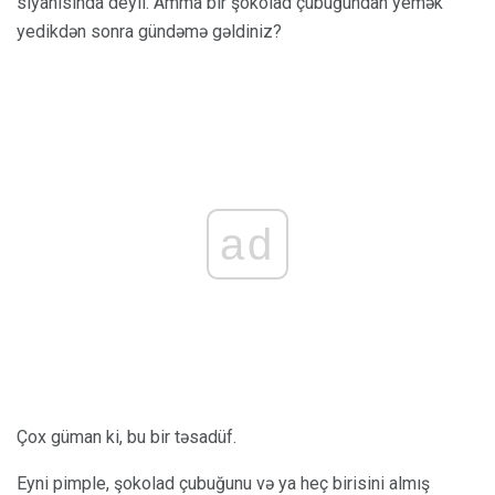
siyahısında deyil. Amma bir şokolad çubuğundan yemək
yedikdən sonra gündəmə gəldiniz?
ad
Çox güman ki, bu bir təsadüf.
Eyni pimple, şokolad çubuğunu və ya heç birisini almış