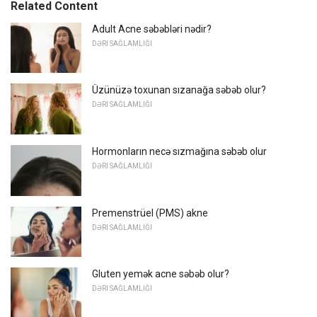
Related Content
Adult Acne səbəbləri nədir?
DƏRI SAĞLAMLIĞI
Üzünüzə toxunan sızanağa səbəb olur?
DƏRI SAĞLAMLIĞI
Hormonların necə sızmağına səbəb olur
DƏRI SAĞLAMLIĞI
Premenstrüel (PMS) akne
DƏRI SAĞLAMLIĞI
Gluten yemək acne səbəb olur?
DƏRI SAĞLAMLIĞI