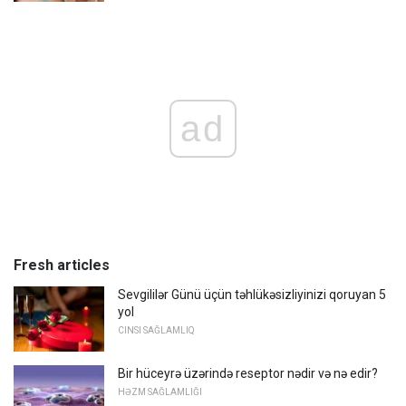
ad
Fresh articles
Sevgililər Günü üçün təhlükəsizliyinizi qoruyan 5
yol
CINSI SAĞLAMLIQ
Bir hüceyrə üzərində reseptor nədir və nə edir?
HƏZM SAĞLAMLIĞI