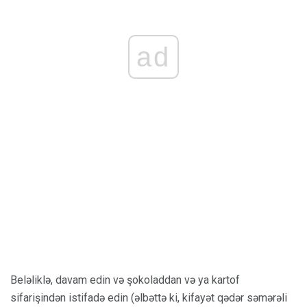
ad
Beləliklə, davam edin və şokoladdan və ya kartof
sifarişindən istifadə edin (əlbəttə ki, kifayət qədər səmərəli