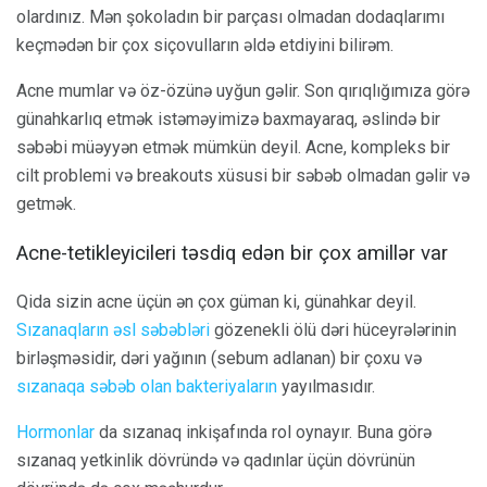
olardınız. Mən şokoladın bir parçası olmadan dodaqlarımı
keçmədən bir çox siçovulların əldə etdiyini bilirəm.
Acne mumlar və öz-özünə uyğun gəlir. Son qırıqlığımıza görə
günahkarlıq etmək istəməyimizə baxmayaraq, əslində bir
səbəbi müəyyən etmək mümkün deyil. Acne, kompleks bir
cilt problemi və breakouts xüsusi bir səbəb olmadan gəlir və
getmək.
Acne-tetikleyicileri təsdiq edən bir çox amillər var
Qida sizin acne üçün ən çox güman ki, günahkar deyil.
Sızanaqların əsl səbəbləri
gözenekli ölü dəri hüceyrələrinin
birləşməsidir, dəri yağının (sebum adlanan) bir çoxu və
sızanaqa səbəb olan bakteriyaların
yayılmasıdır.
Hormonlar
da sızanaq inkişafında rol oynayır. Buna görə
sızanaq yetkinlik dövründə və qadınlar üçün dövrünün