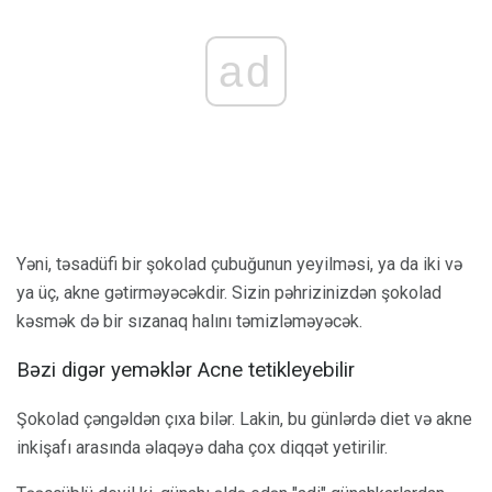
ad
Yəni, təsadüfi bir şokolad çubuğunun yeyilməsi, ya da iki və
ya üç, akne gətirməyəcəkdir. Sizin pəhrizinizdən şokolad
kəsmək də bir sızanaq halını təmizləməyəcək.
Bəzi digər yeməklər Acne tetikleyebilir
Şokolad çəngəldən çıxa bilər. Lakin, bu günlərdə diet və akne
inkişafı arasında əlaqəyə daha çox diqqət yetirilir.