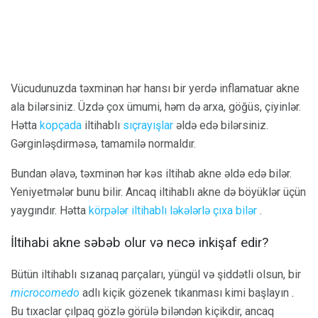
Vücudunuzda təxminən hər hansı bir yerdə inflamatuar akne
ala bilərsiniz. Üzdə çox ümumi, həm də arxa, göğüs, çiyinlər.
Hətta
kopçada
iltihablı
sıçrayışlar
əldə edə bilərsiniz.
Gərginləşdirməsə, tamamilə normaldır.
Bundan əlavə, təxminən hər kəs iltihab akne əldə edə bilər.
Yeniyetmələr bunu bilir. Ancaq iltihablı akne də böyüklər üçün
yaygındır. Hətta
körpələr iltihablı ləkələrlə çıxa bilər
.
İltihabi akne səbəb olur və necə inkişaf edir?
Bütün iltihablı sızanaq parçaları, yüngül və şiddətli olsun, bir
microcomedo
adlı kiçik gözenek tıkanması kimi başlayın
.
Bu tıxaclar çılpaq gözlə görülə biləndən kiçikdir, ancaq