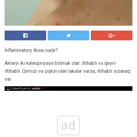
İnflammatory Acne nədir?
Akneyi iki kateqoriyaya bölmək olar: iltihablı və qeyri-
iltihablı. Qırmızı və şişkin olan ləkələr varsa, iltihablı sızanaq
var.
ad