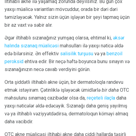
İltihablı akne ilə yaşamaq zorunda deyilsiniz. Bu gün çox
yaxşı müalicə variantları mövcuddur, orada bir dəri dəri
təmizləyəcək. Yalnız sizin üçün işləyən bir şeyi tapmaq üçün
bir az vaxt və səbir alır.
Əgər iltihablı sızanağınız yumşaq olarsa, ehtimal ki,
əksər
halında sızanaq müalicəsi
məhsulları ilə yaxşı nəticə əldə
edə bilərsiniz. Ən effektiv
salisilik turşusu
və ya
benzoil
peroksid
ehtiva edir. Bir neçə həftə boyunca bunu sınayın və
sızanağınızın necə cavab verdiyini görün.
Orta şiddətli iltihablı akne üçün, bir dermatoloqla randevu
etmək istəyirəm. Çətinliklə işləyəcək ümidlərlə
bir daha
OTC
məhsulunu sınamaq cazibədar olsa da,
reçeteli ilaçla
daha
yaxşı nəticələr əldə edəcəyik. Sızanağı daha geniş yayılmış
və ya iltihablı vəziyyətdədirsə, dermatoloqun köməyi almaq
daha vacibdir.
OTC akne müalicəsi iltihabi akne daha ciddi hallarda təsirli