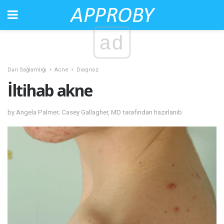
ad
Dəri Sağlamlığı
Acne
Diaqnoz
İltihab akne
by Angela Palmer; Casey Gallagher, MD tərəfindən hazırlanıb