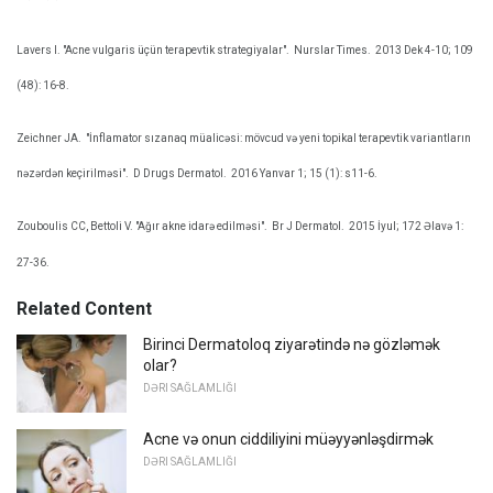
Lavers I. "Acne vulgaris üçün terapevtik strategiyalar".
Nurslar Times.
2013 Dek 4-10; 109
(48): 16-8.
Zeichner JA.
"İnflamator sızanaq müalicəsi: mövcud və yeni topikal terapevtik variantların
nəzərdən keçirilməsi".
D Drugs Dermatol.
2016 Yanvar 1; 15 (1): s11-6.
Zouboulis CC, Bettoli V. "Ağır akne idarə edilməsi".
Br J Dermatol.
2015 İyul; 172 Əlavə 1:
27-36.
Related Content
Birinci Dermatoloq ziyarətində nə gözləmək
olar?
DƏRI SAĞLAMLIĞI
Acne və onun ciddiliyini müəyyənləşdirmək
DƏRI SAĞLAMLIĞI