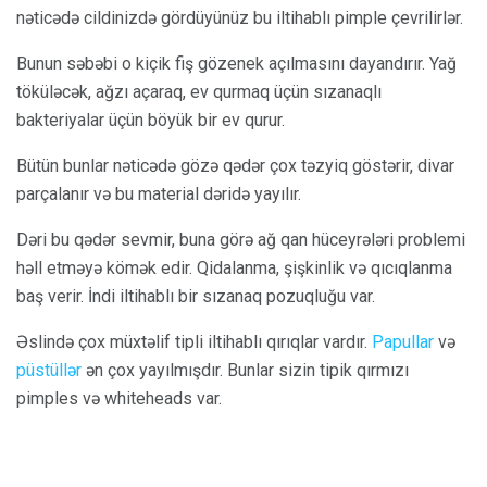
nəticədə cildinizdə gördüyünüz bu iltihablı pimple çevrilirlər.
Bunun səbəbi o kiçik fiş gözenek açılmasını dayandırır. Yağ
töküləcək, ağzı açaraq, ev qurmaq üçün sızanaqlı
bakteriyalar üçün böyük bir ev qurur.
Bütün bunlar nəticədə gözə qədər çox təzyiq göstərir, divar
parçalanır və bu material dəridə yayılır.
Dəri bu qədər sevmir, buna görə ağ qan hüceyrələri problemi
həll etməyə kömək edir. Qidalanma, şişkinlik və qıcıqlanma
baş verir. İndi iltihablı bir sızanaq pozuqluğu var.
Əslində çox müxtəlif tipli iltihablı qırıqlar vardır.
Papullar
və
püstüllər
ən çox yayılmışdır. Bunlar sizin tipik qırmızı
pimples və whiteheads var.