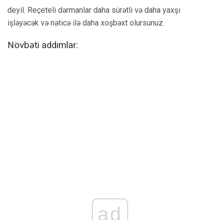
deyil. Reçeteli dərmanlar daha sürətli və daha yaxşı
işləyəcək və nəticə ilə daha xoşbəxt olursunuz.
Növbəti addımlar:
ad