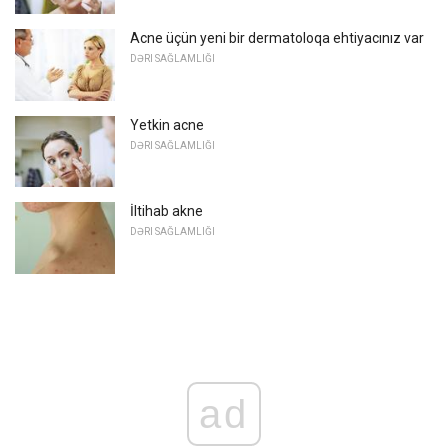
Acne üçün yeni bir dermatoloqa ehtiyacınız var
DƏRI SAĞLAMLIĞI
Yetkin acne
DƏRI SAĞLAMLIĞI
İltihab akne
DƏRI SAĞLAMLIĞI
ad