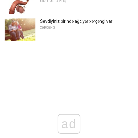
CINSI SAĞLAMLIQ
Sevdiyiniz birində ağciyər xərçəngi var
XƏRÇƏNG
ad