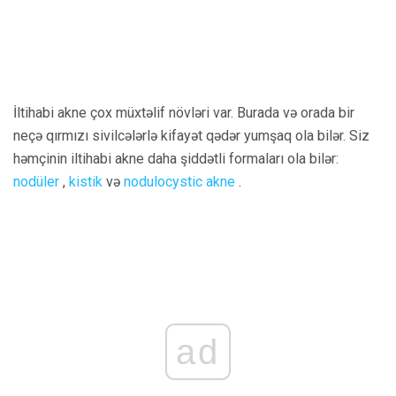
İltihabi akne çox müxtəlif növləri var. Burada və orada bir
neçə qırmızı sivilcələrlə kifayət qədər yumşaq ola bilər. Siz
həmçinin iltihabi akne daha şiddətli formaları ola bilər:
nodüler
,
kistik
və
nodulocystic akne
.
ad