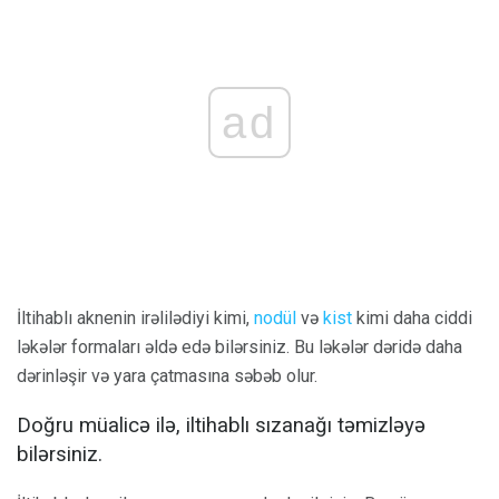
ad
İltihablı aknenin irəlilədiyi kimi,
nodül
və
kist
kimi daha ciddi
ləkələr formaları əldə edə bilərsiniz. Bu ləkələr dəridə daha
dərinləşir və yara çatmasına səbəb olur.
Doğru müalicə ilə, iltihablı sızanağı təmizləyə
bilərsiniz.