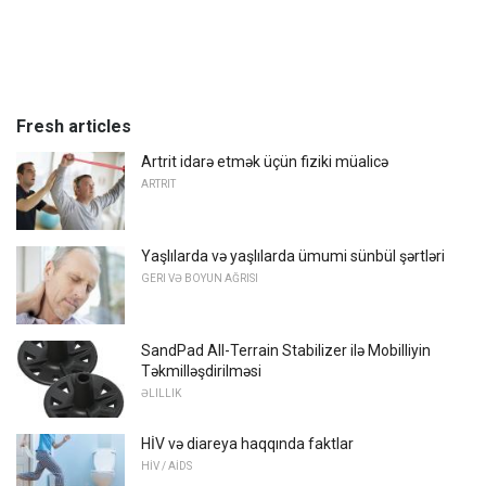
Fresh articles
Artrit idarə etmək üçün fiziki müalicə
ARTRIT
Yaşlılarda və yaşlılarda ümumi sünbül şərtləri
GERI VƏ BOYUN AĞRISI
SandPad All-Terrain Stabilizer ilə Mobilliyin
Təkmilləşdirilməsi
ƏLILLIK
HİV və diareya haqqında faktlar
HİV / AİDS