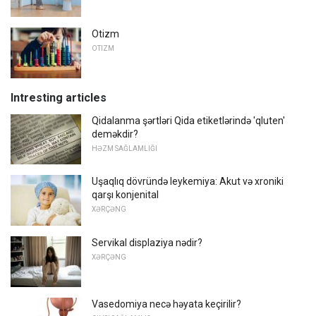
Otizm
OTIZM
Intresting articles
Qidalanma şərtləri Qida etiketlərində 'qluten'
deməkdir?
HƏZM SAĞLAMLIĞI
Uşaqlıq dövründə leykemiya: Akut və xroniki
qarşı konjenital
XƏRÇƏNG
Servikal displaziya nədir?
XƏRÇƏNG
Vasedomiya necə həyata keçirilir?