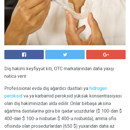
Diş həkimi keyfiyyət kiti, OTC markalarından daha yaxşı
nəticə verir
Professional evdə diş ağardıcı dəstləri ya
hidrogen
peroksid
və ya karbamid peroksid yüksək konsentrasiyası
olan diş həkiminizdən əldə edilir. Onlar birbaşa əksinə
ağartma dəstələrinə görə bir qədər ucuzdurlar ($ 100-dan $
400-dan $ 100-ə nisbətən $ 400-ə nisbətdə), amma ofis
ofisində olan prosedurlardan (650 $) yuxarıdan daha az