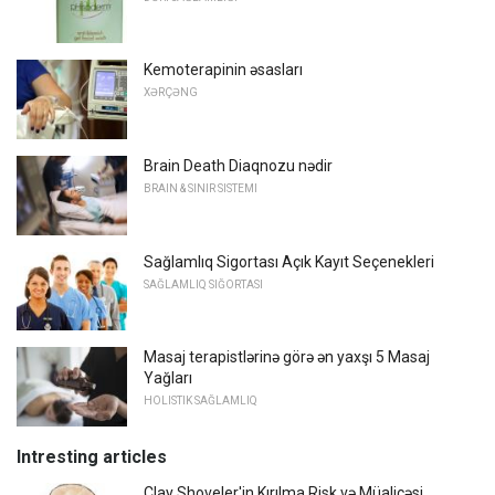
Kemoterapinin əsasları
XƏRÇƏNG
Brain Death Diaqnozu nədir
BRAIN & SINIR SISTEMI
Sağlamlıq Sigortası Açık Kayıt Seçenekleri
SAĞLAMLIQ SIĞORTASI
Masaj terapistlərinə görə ən yaxşı 5 Masaj
Yağları
HOLISTIK SAĞLAMLIQ
Intresting articles
Clay Shoveler'in Kırılma Risk və Müalicəsi