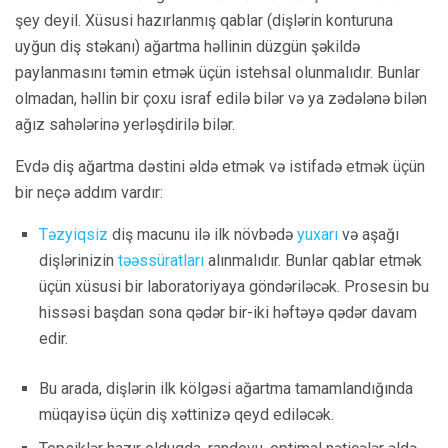
şey deyil. Xüsusi hazırlanmış qablar (dişlərin konturuna
uyğun diş stəkanı) ağartma həllinin düzgün şəkildə
paylanmasını təmin etmək üçün istehsal olunmalıdır. Bunlar
olmadan, həllin bir çoxu israf edilə bilər və ya zədələnə bilən
ağız sahələrinə yerləşdirilə bilər.
Evdə diş ağartma dəstini əldə etmək və istifadə etmək üçün
bir neçə addım vardır:
Təzyiqsiz
diş macunu ilə ilk növbədə
yuxarı
və aşağı
dişlərinizin
təəssüratları
alınmalıdır. Bunlar qablar etmək
üçün xüsusi bir laboratoriyaya göndəriləcək. Prosesin bu
hissəsi başdan sona qədər bir-iki həftəyə qədər davam
edir.
Bu arada, dişlərin ilk kölgəsi ağartma tamamlandığında
müqayisə üçün diş xəttinizə qeyd ediləcək.