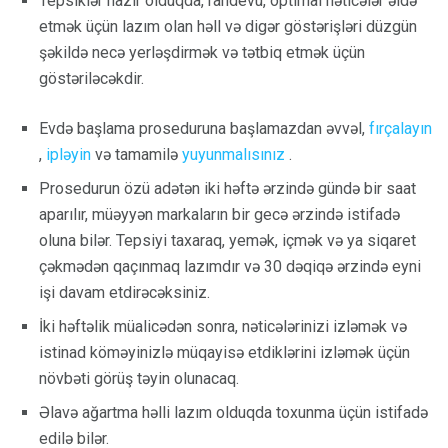
Tepsiklər hazır olduqda, randevu, optimal nəticələr əldə
etmək üçün lazım olan həll və digər göstərişləri düzgün
şəkildə necə yerləşdirmək və tətbiq etmək üçün
göstəriləcəkdir.
Evdə başlama proseduruna başlamazdan əvvəl,
fırçalayın
,
ipləyin
və tamamilə
yuyunmalısınız
.
Prosedurun özü adətən iki həftə ərzində gündə bir saat
aparılır, müəyyən markaların bir gecə ərzində istifadə
oluna bilər. Tepsiyi taxaraq, yemək, içmək və ya siqaret
çəkmədən qaçınmaq lazımdır və 30 dəqiqə ərzində eyni
işi davam etdirəcəksiniz.
İki həftəlik müalicədən sonra, nəticələrinizi izləmək və
istinad köməyinizlə müqayisə etdiklərini izləmək üçün
növbəti görüş təyin olunacaq.
Əlavə ağartma həlli lazım olduqda toxunma üçün istifadə
edilə bilər.