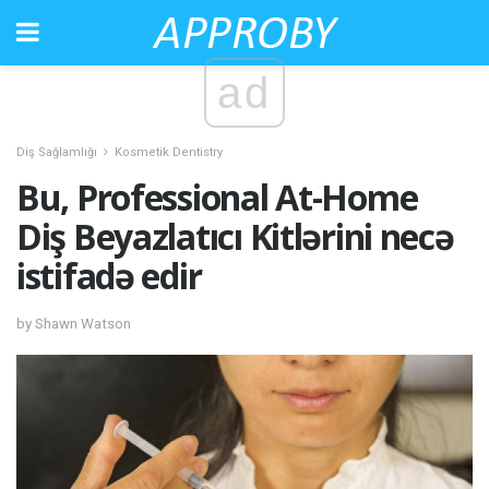
ad
Diş Sağlamlığı
Kosmetik Dentistry
Bu, Professional At-Home
Diş Beyazlatıcı Kitlərini necə
istifadə edir
by Shawn Watson