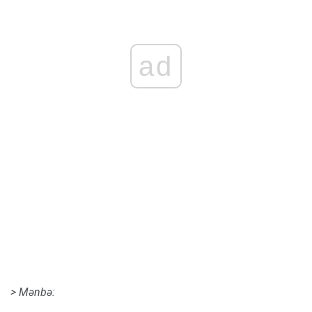
ad
> Mənbə: