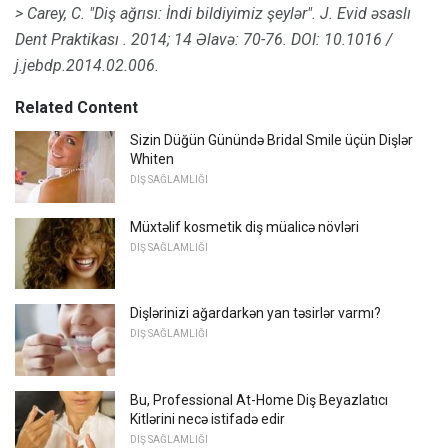
> Carey, C. "Diş ağrısı: İndi bildiyimiz şeylər".
J. Evid əsaslı
Dent Praktikası
.
2014;
14 Əlavə: 70-76.
DOI: 10.1016 /
j.jebdp.2014.02.006.
Related Content
Sizin Düğün Günündə Bridal Smile üçün Dişlər
Whiten
DIŞ SAĞLAMLIĞI
Müxtəlif kosmetik diş müalicə növləri
DIŞ SAĞLAMLIĞI
Dişlərinizi ağardarkən yan təsirlər varmı?
DIŞ SAĞLAMLIĞI
Bu, Professional At-Home Diş Beyazlatıcı
Kitlərini necə istifadə edir
DIŞ SAĞLAMLIĞI