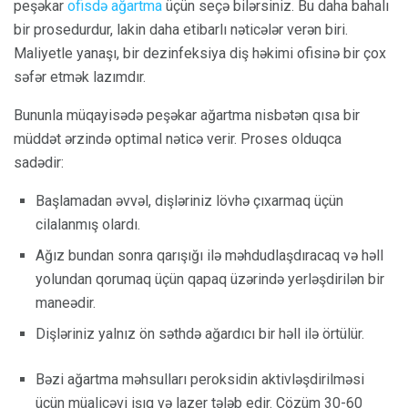
peşəkar
ofisdə ağartma
üçün seçə bilərsiniz. Bu daha bahalı
bir prosedurdur, lakin daha etibarlı nəticələr verən biri.
Maliyetle yanaşı, bir dezinfeksiya diş həkimi ofisinə bir çox
səfər etmək lazımdır.
Bununla müqayisədə peşəkar ağartma nisbətən qısa bir
müddət ərzində optimal nəticə verir. Proses olduqca
sadədir:
Başlamadan əvvəl, dişləriniz lövhə çıxarmaq üçün
cilalanmış olardı.
Ağız bundan sonra qarışığı ilə məhdudlaşdıracaq və həll
yolundan qorumaq üçün qapaq üzərində yerləşdirilən bir
maneədir.
Dişləriniz yalnız ön səthdə ağardıcı bir həll ilə örtülür.
Bəzi ağartma məhsulları peroksidin aktivləşdirilməsi
üçün müalicəvi işıq və lazer tələb edir. Çözüm 30-60