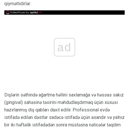
qiymətlidirlər.
ad
Dişlərin səthində ağartma həllini saxlamağa və həssas sakız
(gingival) sahəsinə təsirini məhdudlaşdırmaq üçün xüsusi
hazırlanmış diş qabları daxil edilir. Professional evdə
istifadə edilən dəstlər sadəcə istifadə üçün asandır və yalnız
bir iki həftəlik istifadədən sonra müstəsna nəticələr təqdim