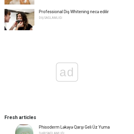
Professional Diş Whitening necə edilir
DIŞ SAĞLAMLIĞI
ad
Fresh articles
Phisoderm Ləkəyə Qarşı Geli Üz Yuma
DƏRI SAĞLAMLIĞI