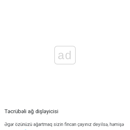
ad
Təcrübəli ağ dişləyicisi
Əgər özünüzü ağartmaq sizin fincan çayınız deyilsə, həmişə