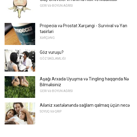
GERI VƏ BOYUN AĞRISI
Propecia və Prostat Xərçəngi - Survival və Yan
təsirləri
XƏRÇƏNG
Göz vuruşu?
GÖZ SAĞLAMLIĞI
Aşağı Arxada Uyuşma və Tingling haqqında Nə
Bilməlisiniz
GERI VƏ BOYUN AĞRISI
Ailəniz xəstələnəndə sağlam qalmaq üçün necə
SOYUQ VƏ QRIP