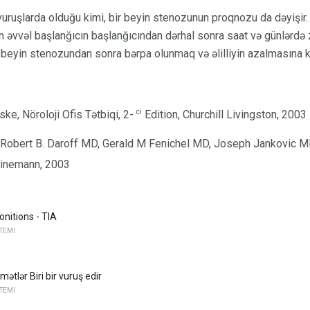
vuruşlarda olduğu kimi, bir beyin stenozunun proqnozu da dəyişir
əvvəl başlanğıcın başlanğıcından dərhal sonra saat və günlərdə zir
r beyin stenozundan sonra bərpa olunmaq və əlilliyin azalmasına 
ci
ke, Nöroloji Ofis Tətbiqi, 2-
Edition, Churchill Livingston, 2003
Robert B. Daroff MD, Gerald M Fenichel MD, Joseph Jankovic MD, 
einemann, 2003
nitions - TIA
STEMI
tlər Biri bir vuruş edir
STEMI