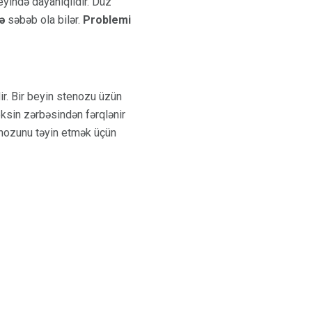
eyində dayanıqlıdır. Düz
ə
səbəb ola bilər.
Problemi
dir. Bir beyin stenozu üzün
eksin zərbəsindən fərqlənir
tenozunu təyin etmək üçün