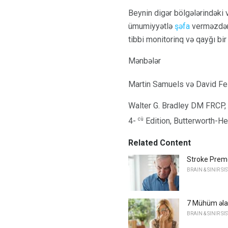
Beynin digər bölgələrindəki 
ümumiyyətlə
şəfa
verməzdən 
tibbi monitorinq və qayğı bi
Mənbələr
Martin Samuels və David Fes
Walter G. Bradley DM FRCP, 
cü
4-
Edition, Butterworth-H
Related Content
Stroke Premo
BRAIN & SINIR SI
7 Mühüm əlamə
BRAIN & SINIR SI