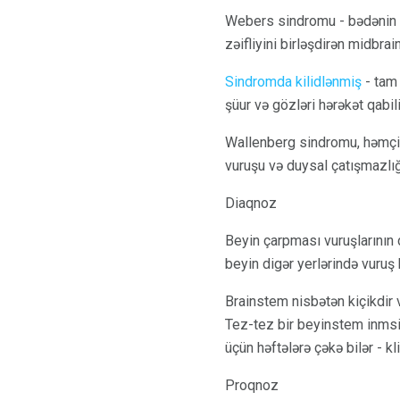
Webers sindromu - bədənin əks
zəifliyini birləşdirən midbrain
Sindromda kilidlənmiş
- tam 
şüur ​​və gözləri hərəkət qabil
Wallenberg sindromu, həmçin
vuruşu və duysal çatışmazlığı
Diaqnoz
Beyin çarpması vuruşlarının d
beyin digər yerlərində vuruş 
Brainstem nisbətən kiçikdir 
Tez-tez bir beyinstem inmsi h
üçün həftələrə çəkə bilər - kl
Proqnoz