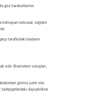
də göz hərəkətlərinin
a bilməyən nəticələr, sağlam
lər.
rşı tərəfindəki bədənin
əb edir. Brainstem vuruşları,
əbəbindən görmə çətin olur.
 tədqiqatlardakı dəyişikliklər