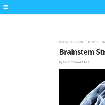
Brain & Sinir Sistemi
Stroke
Sem
Brainstem Stro
by Heidi Moawad, MD