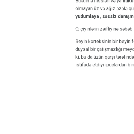
Bükülmə hissləri və ya
bükü
olmayan üz və ağız əzələ q
yudumlaya
,
səssiz danış
O, çiyinlərin zəifliyinə səbəb
Beyin korteksinin bir beyin f
duysal bir çatışmazlığı meyd
ki, bu da üzün qarşı tərəfin
istifadə etdiyi ipuclardan biri