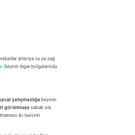
erebellar arteriya və ya sağ
ri
beynin digər bölgələrində
uysal çatışmazlığa
beyinin
üt görünməyə
səbəb ola
lmaması iki təsvirin