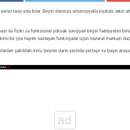
 yerini təsir edə bilər. Beyin stenozu ümumiyyətlə kiçikdir, lakin 
si ilə fiziki və funksional yüksək səviyyəli beyin fəaliyyətini birl
imi bir çox həyatı saxlayan funksiyalar üçün nəzarət mərkəzi dədi
tərilən şəkildəki kimi, beynin dərin yerində yerləşir və başın arxas
ad