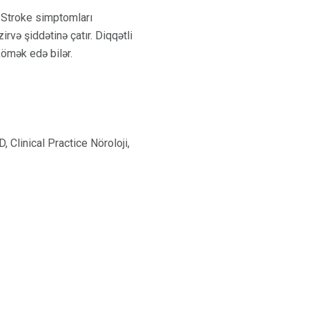
. Stroke simptomları
və şiddətinə çatır. Diqqətli
kömək edə bilər.
Clinical Practice Nöroloji,