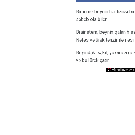
Bir inme beynin hər hansı bir
səbəb ola bilər.
Brainstem, beynin qalan hissə
Nəfəs və ürək tənzimləməsi k
Beyindəki şəkil, yuxarıda gös
və bel ürək çatır.