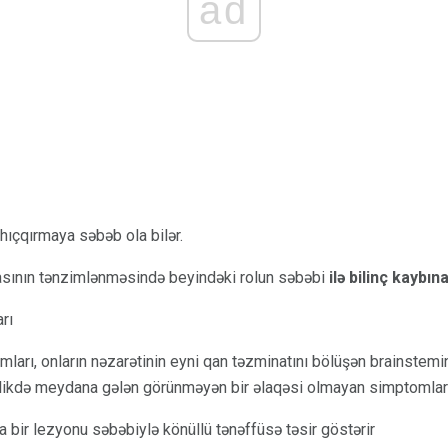
ad
hıçqırmaya səbəb ola bilər.
asının tənzimlənməsində beyindəki rolun səbəbi
ilə bilinç kaybın
rı
arı, onların nəzarətinin eyni qan təzminatını bölüşən brainstemi
rlikdə meydana gələn görünməyən bir əlaqəsi olmayan simptomlar 
 bir lezyonu səbəbiylə könüllü tənəffüsə təsir göstərir