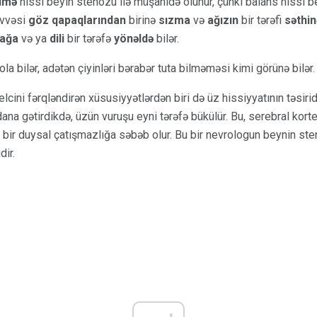
lmə
hissi beyin stenozu ilə müşahidə olunur, çünki balans hissi b
üvvəsi
göz qapaqlarından
birinə
sızma
və
ağızın
bir tərəfi
səthin
mağa
və ya
dili
bir tərəfə
yönəldə
bilər.
 ola bilər, adətən çiyinləri bərabər tuta bilməməsi kimi görünə bilər.
elcini fərqləndirən xüsusiyyətlərdən biri də üz hissiyyatının təsiri
ana gətirdikdə, üzün vuruşu eyni tərəfə bükülür. Bu, serebral kort
də bir duysal çatışmazlığa səbəb olur. Bu bir nevrologun beynin s
dir.