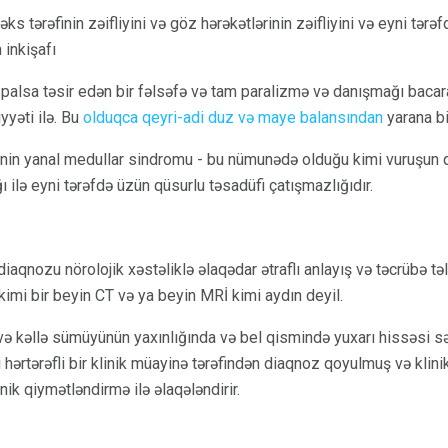
 tərəfinin zəifliyini və göz hərəkətlərinin zəifliyini və eyni tərəf
 inkişafı
palsa təsir edən bir fəlsəfə və tam paralizmə və danışmağı bacar
iyyəti ilə. Bu
olduqca qeyri-adi duz və maye balansından
yarana bi
in yanal medullar sindromu - bu nümunədə olduğu kimi vuruşun qa
 ilə eyni tərəfdə üzün qüsurlu təsadüfi çatışmazlığıdır.
iaqnozu nörolojik xəstəliklə əlaqədar ətraflı anlayış və təcrübə təl
kimi bir beyin CT və ya beyin MRİ kimi aydın deyil.
və kəllə sümüyünün yaxınlığında və bel qismində yuxarı hissəsi s
ərtərəfli bir klinik müayinə tərəfindən diaqnoz qoyulmuş və klinik
inik qiymətləndirmə ilə əlaqələndirir.