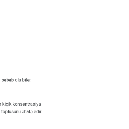
a səbəb
ola bilər.
n kiçik konsentrasiya
toplusunu əhatə edir.