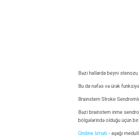
Bəzi hallarda beyni stenozu 
Bu da nəfəs və ürək funksiy
Brainstem Stroke Sendromla
Bəzi brainstem inme sendroml
bölgələrində olduğu üçün bi
Ondine lə'nəti
- aşağı medulla