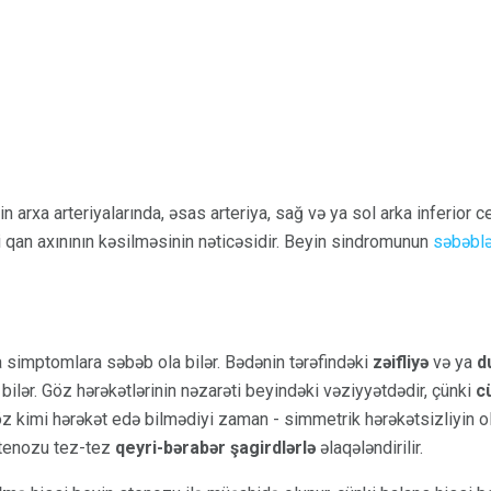
arxa arteriyalarında, əsas arteriya, sağ və ya sol arka inferior c
mi qan axınının kəsilməsinin nəticəsidir. Beyin sindromunun
səbəblə
 simptomlara səbəb ola bilər. Bədənin tərəfindəki
zəifliyə
və ya
d
bilər. Göz hərəkətlərinin nəzarəti beyindəki vəziyyətdədir, çünki
c
göz kimi hərəkət edə bilmədiyi zaman - simmetrik hərəkətsizliyin o
stenozu tez-tez
qeyri-bərabər şagirdlərlə
əlaqələndirilir.