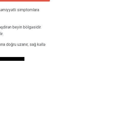
əhəmiyyətli simptomlara
əşdirən beyin bölgəsidir.
r.
ına doğru uzanır, sağ kəllə