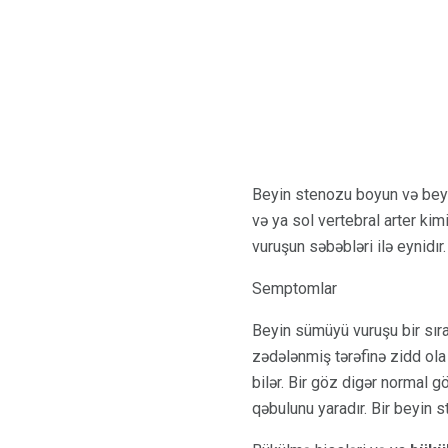
Beyin stenozu boyun və beyin 
və ya sol vertebral arter ki
vuruşun səbəbləri ilə eynidır.
Semptomlar
Beyin sümüyü vuruşu bir sıra
zədələnmiş tərəfinə zidd ola 
bilər. Bir göz digər normal 
qəbulunu yaradır. Bir beyin 