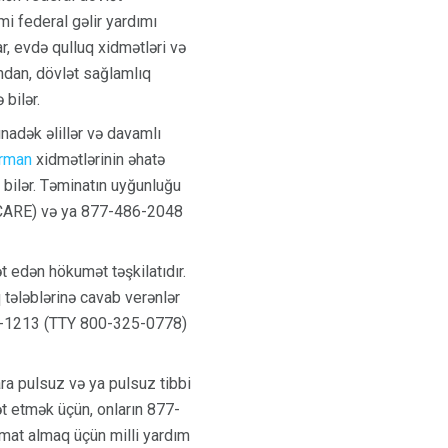
mi federal gəlir yardımı
r, evdə qulluq xidmətləri və
ından, dövlət sağlamlıq
bilər.
nadək əlillər və davamlı
rman
xidmətlərinin əhatə
 bilər. Təminatın uyğunluğu
ICARE) və ya 877-486-2048
t edən hökumət təşkilatıdır.
q tələblərinə cavab verənlər
772-1213 (TTY 800-325-0778)
ra pulsuz və ya pulsuz tibbi
ət etmək üçün, onların 877-
mat almaq üçün milli yardım