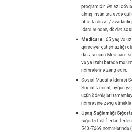
proqramıdır. Ən azı dövlət
almış insanlara evdə qull
tibbi təchizat / avadanlı
idarələrindən, dövlət sos
Medicare
, 65 yaş və üz
qaraciyər çatışmazlığı ol
dairəsi üçün Medicare ser
və ya izahı barədə məlu
nömrələrinə zəng edin.
Sosial Müdafiə İdarəsi So
Sosial təminat, uyğun yaşl
üçün ödənişləri tamamlay
nömrəsinə zəng etməklə ə
Uşaq Sağlamlığı Sığort
sığorta təklif edən feder
543-7669 nömrələrində (