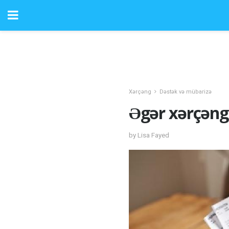
Xərçəng
Dəstək və mübarizə
Əgər xərçəng 
by Lisa Fayed