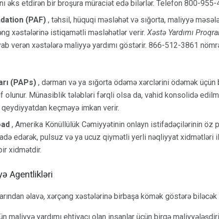
ını əks etdirən bir broşura müraciət edə bilərlər. Telefon 800-955
dation (PAF)
, təhsil, hüquqi məsləhət və sığorta, maliyyə məsələl
əng xəstələrinə istiqamətli məsləhətlər verir.
Xəstə Yardımı Proqr
vab verən xəstələrə maliyyə yardımı göstərir. 866-512-3861 nöm
arı (PAPs)
, dərman və ya sığorta ödəmə xərclərini ödəmək üçün 
if olunur. Münasiblik tələbləri fərqli olsa da, vahid konsolidə edil
an qeydiyyatdan keçməyə imkan verir.
oad
, Amerika Könüllülük Cəmiyyətinin onlayn istifadəçilərinin öz 
fadə edərək, pulsuz və ya ucuz qiymətli yerli nəqliyyat xidmətləri 
ir xidmətdir.
ə Agentlikləri
ından əlavə, xərçəng xəstələrinə birbaşa kömək göstərə biləcək h
ün maliyyə yardımı ehtiyacı olan insanlar üçün birgə maliyyələşdir