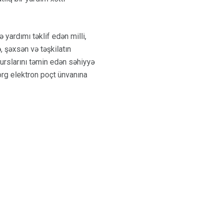
 yardımı təklif edən milli,
, şəxsən və təşkilatın
surslarını təmin edən səhiyyə
rg elektron poçt ünvanına