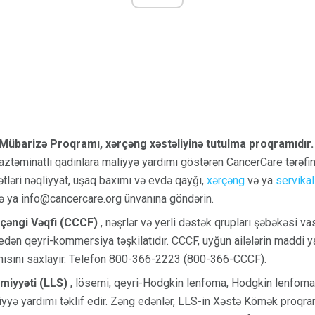
übarizə Proqramı, xərçəng xəstəliyinə tutulma proqramıdır
 aztəminatlı qadınlara maliyyə yardımı göstərən CancerCare tərəfin
tləri nəqliyyat, uşaq baxımı və evdə qayğı,
xərçəng
və ya
servika
ya info@cancercare.org ünvanına göndərin.
çəngi Vəqfi (CCCF)
, nəşrlər və yerli dəstək qrupları şəbəkəsi va
 edən qeyri-kommersiya təşkilatıdır. CCCF, uyğun ailələrin maddi 
iyahısını saxlayır. Telefon 800-366-2223 (800-366-CCCF).
iyyəti (LLS)
, lösemi, qeyri-Hodgkin lenfoma, Hodgkin lenfoma
yə yardımı təklif edir. Zəng edənlər, LLS-in Xəstə Kömək proqramı 