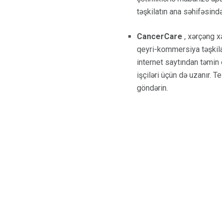
təşkilatın ana səhifəsində
CancerCare
, xərçəng x
qeyri-kommersiya təşkila
internet saytından təmin 
işçiləri üçün də uzanır
göndərin.