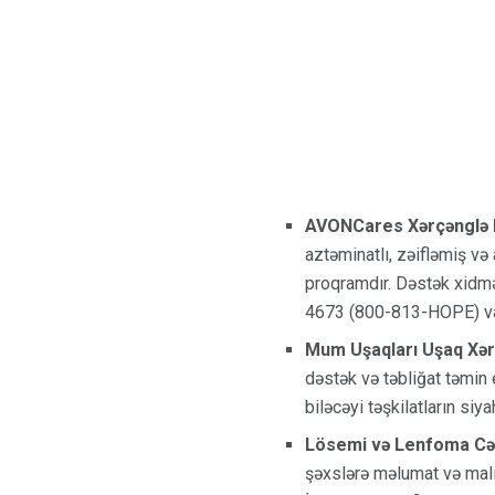
AVONCares Xərçənglə M
aztəminatlı, zəifləmiş və
proqramdır. Dəstək xidmə
4673 (800-813-HOPE) və 
Mum Uşaqları Uşaq Xər
dəstək və təbliğat təmin
biləcəyi təşkilatların s
Lösemi və Lenfoma Cəm
şəxslərə məlumat və maliy