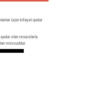
 olanlar üçün kifayət qədər
qədər olan resurslarla
ları mövcuddur.