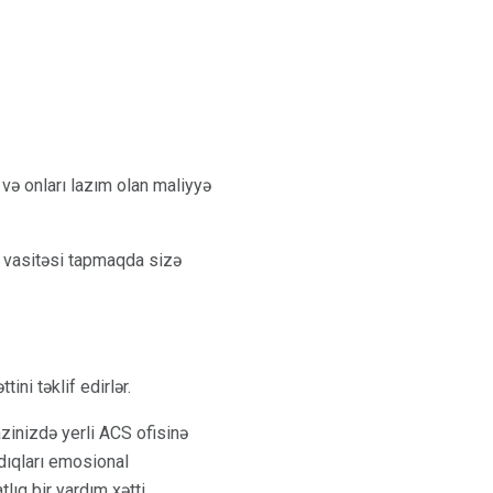
 və onları lazım olan maliyyə
ş vasitəsi tapmaqda sizə
ini təklif edirlər.
razinizdə yerli ACS ofisinə
dıqları emosional
lıq bir yardım xətti