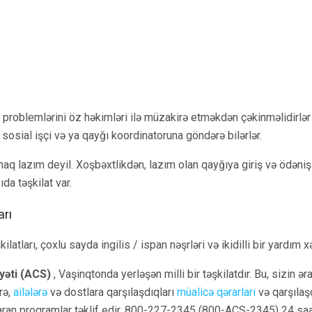
 problemlərini öz həkimləri ilə müzakirə etməkdən çəkinməlidirlər
n sosial işçi və ya qayğı koordinatoruna göndərə bilərlər.
q lazım deyil. Xoşbəxtlikdən, lazım olan qayğıya giriş və ödəni
da təşkilat var.
arı
tları, çoxlu sayda ingilis / ispan nəşrləri və ikidilli bir yardım xətt
əti (ACS)
, Vaşinqtonda yerləşən milli bir təşkilatdır. Bu, sizin ə
rə,
ailələrə
və dostlara qarşılaşdıqları
müalicə qərarları
və qarşılaş
paran proqramlar təklif edir. 800-227-2345 (800-ACS-2345) 24 saat