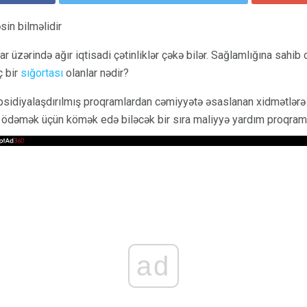
sin bilməlidir
ar üzərində ağır iqtisadi çətinliklər çəkə bilər. Sağlamlığına sahib
ç bir
sığortası
olanlar nədir?
sidiyalaşdırılmış proqramlardan cəmiyyətə əsaslanan xidmətlərə 
ni ödəmək üçün kömək edə biləcək bir sıra maliyyə yardım proqram
ad