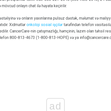
 mövcud onlayn chat ilə həyata keçirilir.
əstəliyinə və onların yaxınlarına pulsuz dəstək, məlumat və maliyyə
tıdır. Xidmətlər
onkoloji sosial işçilər
tərəfindən telefon vasitəsilə
edilir. CancerCare-nin çatışmazlığı, həmçinin, lazım olan təhsil re
. Telefon 800-813-4673 (1-800-813-HOPE) və ya info@cancercare.o
ad