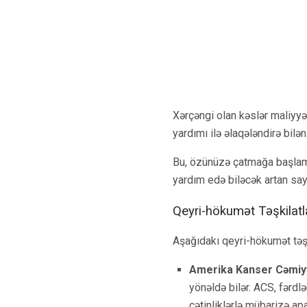
Xərçəngi olan kəslər maliyyə
yardımı ilə əlaqələndirə bilə
Bu, özünüzə çatmağa başlama
yardım edə biləcək artan sayı
Qeyri-hökumət Təşkilatl
Aşağıdakı qeyri-hökumət təşkila
Amerika Kanser Cəmiyy
yönəldə bilər. ACS, fərdlə
çətinliklərlə mübarizə a