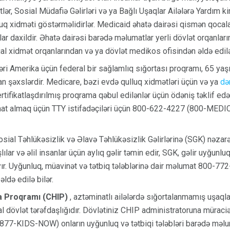
lər, Sosial Müdafiə Gəlirləri və ya Bağlı Uşaqlar Ailələrə Yardım ki
uq xidməti göstərməlidirlər. Medicaid əhatə dairəsi qismən qocala
qlar daxildir. Əhatə dairəsi barədə məlumatlar yerli dövlət orqanlar
ial xidmət orqanlarından və ya dövlət medikos ofisindən əldə edilə 
əri Amerika üçün federal bir sağlamlıq sığortası proqramı, 65 yaşı
an şəxslərdir. Medicare, bəzi evdə qulluq xidmətləri üçün və ya
də
tifikatlaşdırılmış proqrama qəbul edilənlər üçün ödəniş təklif edə
mat almaq üçün TTY istifadəçiləri üçün 800-622-4227 (800-MED
sial Təhlükəsizlik və Əlavə Təhlükəsizlik Gəlirlərinə (SGK) nəzarə
ılar və əlil insanlar üçün aylıq gəlir təmin edir, SGK, gəlir uyğunlu
ır. Uyğunluq, müavinət və tətbiq tələblərinə dair məlumat 800-
ldə edilə bilər.
a Proqramı (CHIP)
, aztəminatlı ailələrdə sığortalanmamış uşaqla
al dövlət tərəfdaşlığıdır. Dövlətiniz CHIP administratoruna müraci
877-KIDS-NOW) onların uyğunluq və tətbiqi tələbləri barədə məlu