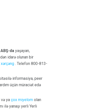
. ABŞ-da
yaşayan,
dən idarə olunan bir
l xərçəng
. Telefon 800-813-
sitəsilə informasiya, peer
yardım üçün müraciət edə
 və ya
çox miyelom
olan
ilə yanaşı yerli Yerli