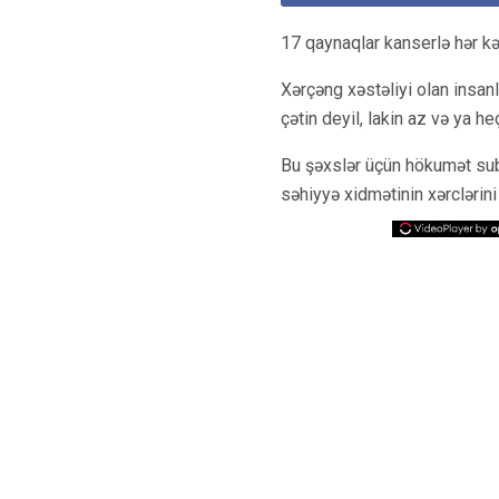
17 qaynaqlar kanserlə hər kə
Xərçəng xəstəliyi olan insanl
çətin deyil, lakin az və ya he
Bu şəxslər üçün hökumət sub
səhiyyə xidmətinin xərcləri