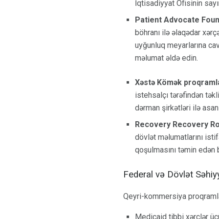
İqtisadiyyat Ofisinin say
Patient Advocate Foun
böhranı ilə əlaqədar xərç
uyğunluq meyarlarına ca
məlumat əldə edin.
Xəstə Kömək proqraml
istehsalçı tərəfindən təkl
dərman şirkətləri ilə as
Recovery Recovery R
dövlət məlumatlarını isti
qoşulmasını təmin edən b
Federal və Dövlət Səhiyy
Qeyri-kommersiya proqramlar
Medicaid tibbi xərclər üç