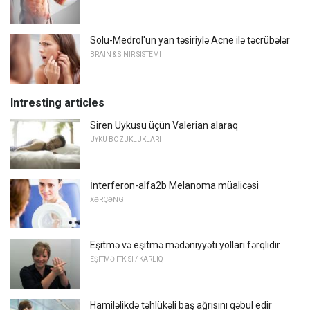
Solu-Medrol'un yan təsiriylə Acne ilə təcrübələr
BRAIN & SINIR SISTEMI
Intresting articles
Siren Uykusu üçün Valerian alaraq
UYKU BOZUKLUKLARI
İnterferon-alfa2b Melanoma müalicəsi
XƏRÇƏNG
Eşitmə və eşitmə mədəniyyəti yolları fərqlidir
EŞITMƏ ITKISI / KARLIQ
Hamiləlikdə təhlükəli baş ağrısını qəbul edir