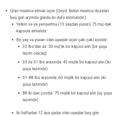
Qripi müalicə etmək üçün (Qeyd: Bütün müalicə dozaları
beş gün ərzində gündə iki dəfə alınmalıdır.)
Yetkin və ya yeniyetmə (13 yaşdan yuxarı) 75 mq-dək
kapsula almalıdır.
Bir yaş və yuxarı olan uşaqlar üçün çəki çəki asılıdır:
33 lbs'dan az: 30 mq'lik bir kapsul alın (bir şüşə
lazım olacaq)
33 ilə 51 lbs arasında: 45 mqlik bir kapsul alın (iki
şüşə lazımdır)
51-88 lbs arasında: 60 mqlik bir kapsul alın (iki
şüşə lazımdır)
88 lb-dən çoxdur: 75 mqlik bir kapsul alın (üç şüşə
lazımdır)
İki həftədən 12 aya qədər olan uşaqlar beş gün