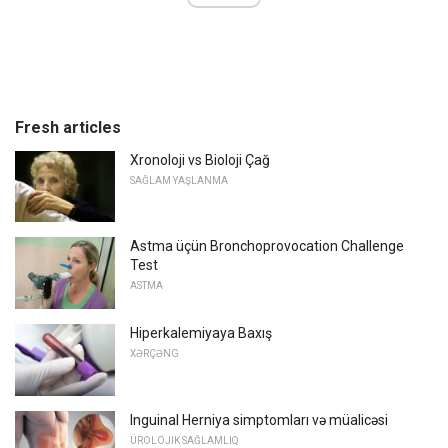
Fresh articles
Xronoloji vs Bioloji Çağ
SAĞLAM YAŞLANMA
Astma üçün Bronchoprovocation Challenge
Test
ASTMA
Hiperkalemiyaya Baxış
XƏRÇƏNG
Inguinal Herniya simptomları və müalicəsi
ÜROLOJIK SAĞLAMLIQ