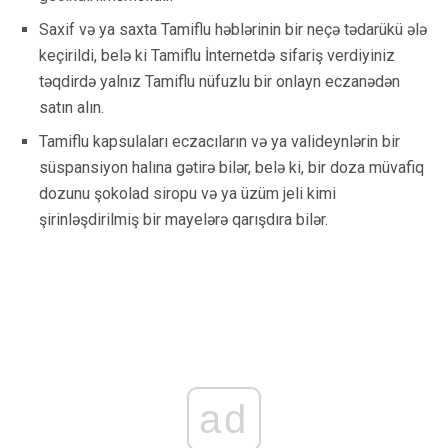
Saxif və ya saxta Tamiflu həblərinin bir neçə tədarükü ələ
keçirildi, belə ki Tamiflu İnternetdə sifariş verdiyiniz
təqdirdə yalnız Tamiflu nüfuzlu bir onlayn eczanədən
satın alın.
Tamiflu kapsulaları eczacıların və ya valideynlərin bir
süspansiyon halına gətirə bilər, belə ki, bir doza müvafiq
dozunu şokolad siropu və ya üzüm jeli kimi
şirinləşdirilmiş bir mayelərə qarışdıra bilər.
ad