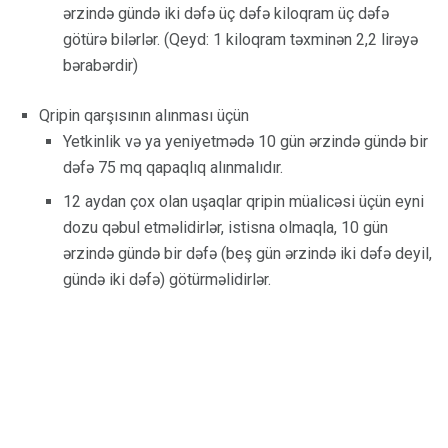
ərzində gündə iki dəfə üç dəfə kiloqram üç dəfə
götürə bilərlər. (Qeyd: 1 kiloqram təxminən 2,2 lirəyə
bərabərdir)
Qripin qarşısının alınması üçün
Yetkinlik və ya yeniyetmədə 10 gün ərzində gündə bir
dəfə 75 mq qapaqlıq alınmalıdır.
12 aydan çox olan uşaqlar qripin müalicəsi üçün eyni
dozu qəbul etməlidirlər, istisna olmaqla, 10 gün
ərzində gündə bir dəfə (beş gün ərzində iki dəfə deyil,
gündə iki dəfə) götürməlidirlər.