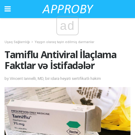
ad
Uşaq Sağlamlığı
Yaygın olaraq təyin edilmiş dərmanlar
Tamiflu Antiviral İlaçlama
Faktlar və İstifadələr
by Vincent Iannelli, MD, bir idarə heyəti sertifikatlı həkim