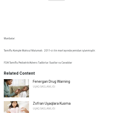
Mənbələr:
Tamiflu Komple Məhsul Məlumatı.
2011-ci ilin mart ayında yenidən işlənmişdir.
FDA Tamiflu Pediatrik Advers Tədbirlər: Suallar və Cavablar
Related Content
Fenergan Drug Warning
UŞAQ SAĞLAMLIĞI
Zofran Uşaqlara Kusma
UŞAQ SAĞLAMLIĞI