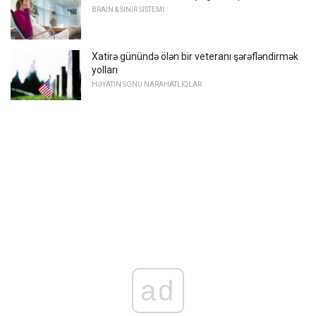
BRAIN & SINIR SISTEMI
Xatirə günündə ölən bir veteranı şərəfləndirmək
yolları
HƏYATIN SONU NARAHATLIQLAR
ad