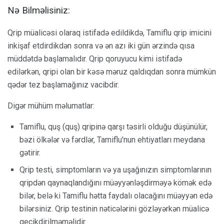
Nə Bilməlisiniz:
Qrip müalicəsi olaraq istifadə edildikdə, Tamiflu qrip imicini
inkişaf etdirdikdən sonra və ən azı iki gün ərzində qısa
müddətdə başlamalıdır. Qrip qoruyucu kimi istifadə
edilərkən, qripi olan bir kəsə məruz qaldıqdan sonra mümkün
qədər tez başlamağınız vacibdir.
Digər mühüm məlumatlar:
Tamiflu, quş (quş) qripinə qarşı təsirli olduğu düşünülür,
bəzi ölkələr və fərdlər, Tamiflu'nun ehtiyatları meydana
gətirir.
Qrip testi, simptomların və ya uşağınızın simptomlarının
qripdən qaynaqlandığını müəyyənləşdirməyə kömək edə
bilər, belə ki Tamiflu hətta faydalı olacağını müəyyən edə
bilərsiniz. Qrip testinin nəticələrini gözləyərkən müalicə
gecikdirilməməlidir.