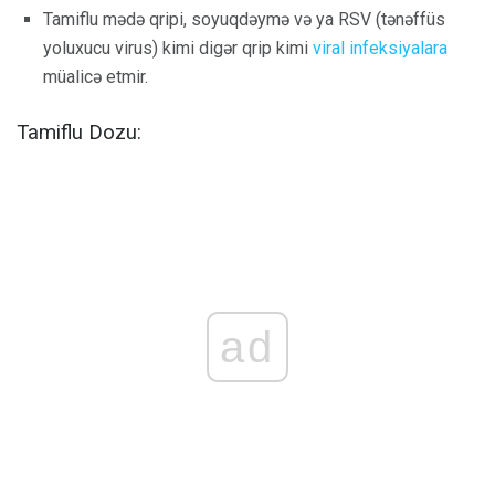
Tamiflu mədə qripi, soyuqdəymə və ya RSV (tənəffüs
yoluxucu virus) kimi digər qrip kimi
viral infeksiyalara
müalicə etmir.
Tamiflu Dozu:
ad