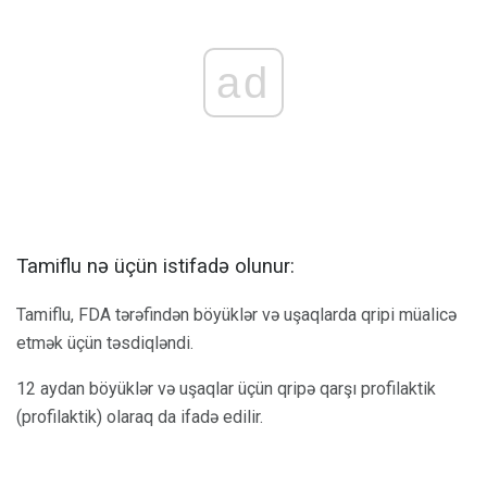
ad
Tamiflu nə üçün istifadə olunur:
Tamiflu, FDA tərəfindən böyüklər və uşaqlarda qripi müalicə
etmək üçün təsdiqləndi.
12 aydan böyüklər və uşaqlar üçün qripə qarşı profilaktik
(profilaktik) olaraq da ifadə edilir.