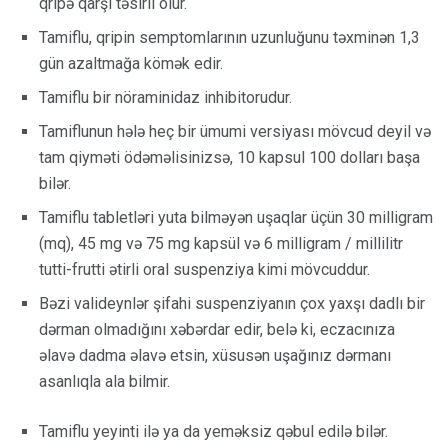
qripə qarşı təsirli olur.
Tamiflu, qripin semptomlarının uzunluğunu təxminən 1,3
gün azaltmağa kömək edir.
Tamiflu bir nöraminidaz inhibitorudur.
Tamiflunun hələ heç bir ümumi versiyası mövcud deyil və
tam qiyməti ödəməlisinizsə, 10 kapsul 100 dolları başa
bilər.
Tamiflu tabletləri yuta bilməyən uşaqlar üçün 30 milligram
(mq), 45 mg və 75 mg kapsül və 6 milligram / millilitr
tutti-frutti ətirli oral suspenziya kimi mövcuddur.
Bəzi valideynlər şifahi suspenziyanın çox yaxşı dadlı bir
dərman olmadığını xəbərdar edir, belə ki, eczacınıza
əlavə dadma əlavə etsin, xüsusən uşağınız dərmanı
asanlıqla ala bilmir.
Tamiflu yeyinti ilə ya da yeməksiz qəbul edilə bilər.