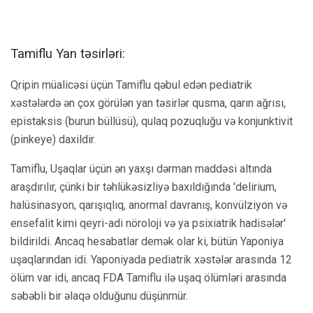
Tamiflu Yan təsirləri:
Qripin müalicəsi üçün Tamiflu qəbul edən pediatrik
xəstələrdə ən çox görülən yan təsirlər qusma, qarın ağrısı,
epistaksis (burun büllüsü), qulaq pozuqluğu və konjunktivit
(pinkeye) daxildir.
Tamiflu, Uşaqlar üçün ən yaxşı dərman maddəsi altında
araşdırılır, çünki bir təhlükəsizliyə baxıldığında 'delirium,
halüsinasyon, qarışıqlıq, anormal davranış, konvülziyon və
ensefalit kimi qeyri-adi nöroloji və ya psixiatrik hadisələr'
bildirildi. Ancaq hesabatlar demək olar ki, bütün Yaponiya
uşaqlarından idi. Yaponiyada pediatrik xəstələr arasında 12
ölüm var idi, ancaq FDA Tamiflu ilə uşaq ölümləri arasında
səbəbli bir əlaqə olduğunu düşünmür.