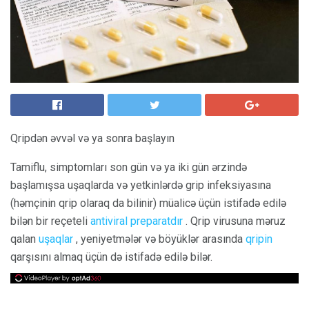
Qripdən əvvəl və ya sonra başlayın
Tamiflu, simptomları son gün və ya iki gün ərzində
başlamışsa uşaqlarda və yetkinlərdə grip infeksiyasına
(həmçinin qrip olaraq da bilinir) müalicə üçün istifadə edilə
bilən bir reçeteli
antiviral preparatdır
. Qrip virusuna məruz
qalan
uşaqlar
, yeniyetmələr və böyüklər arasında
qripin
qarşısını almaq üçün də istifadə edilə bilər.